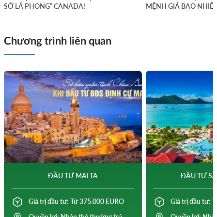
SỞ LÁ PHONG” CANADA!
MỆNH GIÁ BAO NHIÊ
Chương trình liên quan
ĐẦU TƯ MALTA
ĐẦU TƯ SA
Giá trị đầu tư: Từ 375.000 EURO
Giá trị đầu tư:
Quyền lợi: Nhận thẻ thường trú
Quyền lợi: Nhận