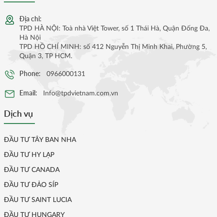
Địa chỉ:
TPD HÀ NỘI: Toà nhà Việt Tower, số 1 Thái Hà, Quận Đống Đa,
Hà Nội
TPD HỒ CHÍ MINH: số 412 Nguyễn Thị Minh Khai, Phường 5,
Quận 3, TP HCM.
Phone:
0966000131
Email:
Info@tpdvietnam.com.vn
Dịch vụ
ĐẦU TƯ TÂY BAN NHA
ĐẦU TƯ HY LẠP
ĐẦU TƯ CANADA
ĐẦU TƯ ĐẢO SÍP
ĐẦU TƯ SAINT LUCIA
ĐẦU TƯ HUNGARY