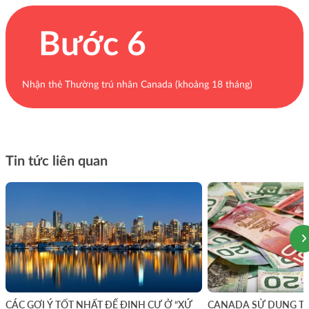
Bước 6
Nhận thẻ Thường trú nhân Canada (khoảng 18 tháng)
Tin tức liên quan
CÁC GỢI Ý TỐT NHẤT ĐỂ ĐỊNH CƯ Ở “XỨ
CANADA SỬ DỤNG TIỀ