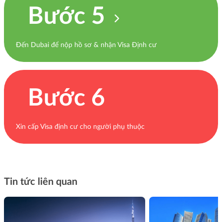
Bước 5
Đến Dubai để nộp hồ sơ & nhận Visa Định cư
Bước 6
Xin cấp Visa định cư cho người phụ thuộc
Tin tức liên quan