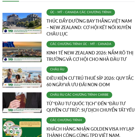
ÚC - MỸ - CANADA
CÁC CHƯƠNG TRÌNH
THÚC ĐẨY ĐƯỜNG BAY THẲNG VIỆT NAM
– NEW ZEALAND: CƠ HỘI KẾT NỐI XUYÊN
CHÂU LỤC
CÁC CHƯƠNG TRÌNH
ÚC - MỸ - CANADA
KINH TẾ NEW ZEALAND 2026: NẮM RÕ THỊ
TRƯỜNG VÀ CƠ HỘI CHO NHÀ ĐẦU TƯ
CHÂU ÂU
ĐIỀU KIỆN CƯ TRÚ THUẾ SÍP 2026: QUY TẮC
60 NGÀY VÀ ƯU ĐÃI NON-DOM
CHÂU ÂU
CÁC CHƯƠNG TRÌNH
CARIBE
TỪ “ĐẦU TƯ QUỐC TỊCH” ĐẾN “ĐẦU TƯ
QUYỀN CƯ TRÚ”: SỰ DỊCH CHUYỂN TẤT YẾU
CÁC CHƯƠNG TRÌNH
KHÁCH HÀNG NHẬN GOLDEN VISA HY LẠP
THÀNH CÔNG CÙNG TPD VIỆT NAM.