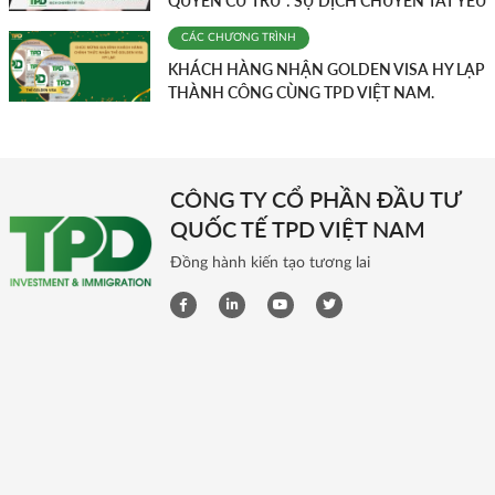
QUYỀN CƯ TRÚ”: SỰ DỊCH CHUYỂN TẤT YẾU
CÁC CHƯƠNG TRÌNH
KHÁCH HÀNG NHẬN GOLDEN VISA HY LẠP
THÀNH CÔNG CÙNG TPD VIỆT NAM.
CÔNG TY CỔ PHẦN ĐẦU TƯ
QUỐC TẾ TPD VIỆT NAM
Đồng hành kiến tạo tương lai