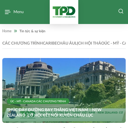
Menu
TIN TỨC - SỰ KIỆN
Home
Tin tức & sự kiện
CÁC CHƯƠNG TRÌNH
CARIBE
CHÂU ÂU
LỊCH HỘI THẢO
ÚC - MỸ - 
ÚC - MỸ - CANADA
CÁC CHƯƠNG TRÌNH
THÚC ĐẨY ĐƯỜNG BAY THẲNG VIỆT NAM – NEW
ZEALAND: CƠ HỘI KẾT NỐI XUYÊN CHÂU LỤC