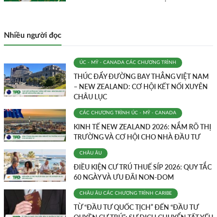
Nhiều người đọc
ÚC - MỸ - CANADA
CÁC CHƯƠNG TRÌNH
THÚC ĐẨY ĐƯỜNG BAY THẲNG VIỆT NAM
– NEW ZEALAND: CƠ HỘI KẾT NỐI XUYÊN
CHÂU LỤC
CÁC CHƯƠNG TRÌNH
ÚC - MỸ - CANADA
KINH TẾ NEW ZEALAND 2026: NẮM RÕ THỊ
TRƯỜNG VÀ CƠ HỘI CHO NHÀ ĐẦU TƯ
CHÂU ÂU
ĐIỀU KIỆN CƯ TRÚ THUẾ SÍP 2026: QUY TẮC
60 NGÀY VÀ ƯU ĐÃI NON-DOM
CHÂU ÂU
CÁC CHƯƠNG TRÌNH
CARIBE
TỪ “ĐẦU TƯ QUỐC TỊCH” ĐẾN “ĐẦU TƯ