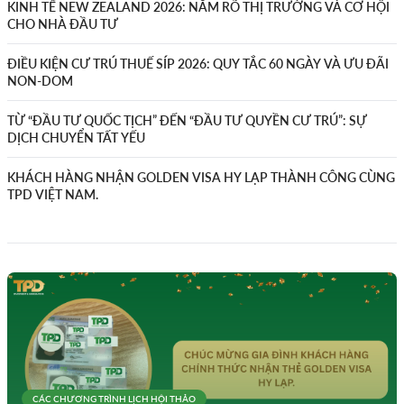
KINH TẾ NEW ZEALAND 2026: NẮM RÕ THỊ TRƯỜNG VÀ CƠ HỘI
CHO NHÀ ĐẦU TƯ
ĐIỀU KIỆN CƯ TRÚ THUẾ SÍP 2026: QUY TẮC 60 NGÀY VÀ ƯU ĐÃI
NON-DOM
TỪ “ĐẦU TƯ QUỐC TỊCH” ĐẾN “ĐẦU TƯ QUYỀN CƯ TRÚ”: SỰ
DỊCH CHUYỂN TẤT YẾU
KHÁCH HÀNG NHẬN GOLDEN VISA HY LẠP THÀNH CÔNG CÙNG
TPD VIỆT NAM.
CÁC CHƯƠNG TRÌNH
LỊCH HỘI THẢO