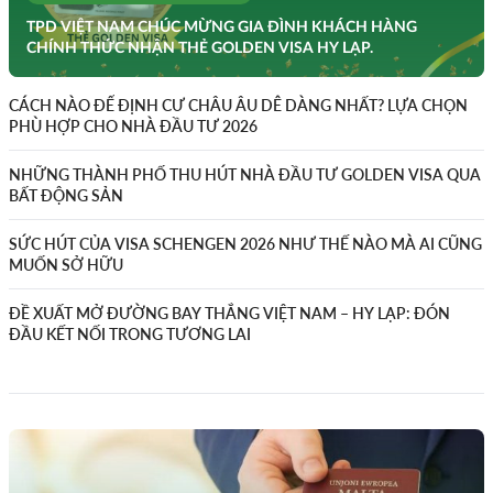
TPD VIỆT NAM CHÚC MỪNG GIA ĐÌNH KHÁCH HÀNG
CHÍNH THỨC NHẬN THẺ GOLDEN VISA HY LẠP.
CÁCH NÀO ĐỂ ĐỊNH CƯ CHÂU ÂU DỄ DÀNG NHẤT? LỰA CHỌN
PHÙ HỢP CHO NHÀ ĐẦU TƯ 2026
NHỮNG THÀNH PHỐ THU HÚT NHÀ ĐẦU TƯ GOLDEN VISA QUA
BẤT ĐỘNG SẢN
SỨC HÚT CỦA VISA SCHENGEN 2026 NHƯ THẾ NÀO MÀ AI CŨNG
MUỐN SỞ HỮU
ĐỀ XUẤT MỞ ĐƯỜNG BAY THẲNG VIỆT NAM – HY LẠP: ĐÓN
ĐẦU KẾT NỐI TRONG TƯƠNG LAI