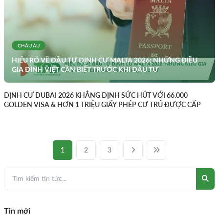
CHÂU ÂU
HIỂU RÕ VỀ ĐẦU TƯ ĐỊNH CƯ MALTA 2026: NHỮNG ĐIỀU
GIA ĐÌNH VIỆT CẦN BIẾT TRƯỚC KHI ĐẦU TƯ
ĐỊNH CƯ DUBAI 2026 KHẲNG ĐỊNH SỨC HÚT VỚI 66.000
GOLDEN VISA & HƠN 1 TRIỆU GIẤY PHÉP CƯ TRÚ ĐƯỢC CẤP
1
2
3
Tin mới