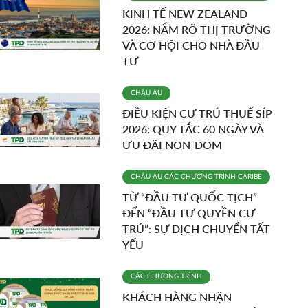
KINH TẾ NEW ZEALAND
2026: NẮM RÕ THỊ TRƯỜNG
VÀ CƠ HỘI CHO NHÀ ĐẦU
TƯ
CHÂU ÂU
ĐIỀU KIỆN CƯ TRÚ THUẾ SÍP
2026: QUY TẮC 60 NGÀY VÀ
ƯU ĐÃI NON-DOM
CHÂU ÂU
CÁC CHƯƠNG TRÌNH
CARIBE
TỪ “ĐẦU TƯ QUỐC TỊCH”
ĐẾN “ĐẦU TƯ QUYỀN CƯ
TRÚ”: SỰ DỊCH CHUYỂN TẤT
YẾU
CÁC CHƯƠNG TRÌNH
KHÁCH HÀNG NHẬN