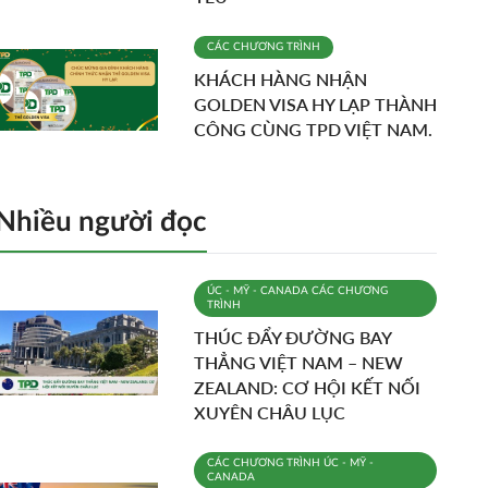
CÁC CHƯƠNG TRÌNH
KHÁCH HÀNG NHẬN
GOLDEN VISA HY LẠP THÀNH
CÔNG CÙNG TPD VIỆT NAM.
Nhiều người đọc
ÚC - MỸ - CANADA
CÁC CHƯƠNG
TRÌNH
THÚC ĐẨY ĐƯỜNG BAY
THẲNG VIỆT NAM – NEW
ZEALAND: CƠ HỘI KẾT NỐI
XUYÊN CHÂU LỤC
CÁC CHƯƠNG TRÌNH
ÚC - MỸ -
CANADA