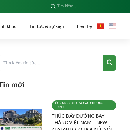
ình khác
Tin tức & sự kiện
Liên hệ
Tin mới
ÚC - MỸ - CANADA
CÁC CHƯƠNG
TRÌNH
THÚC ĐẨY ĐƯỜNG BAY
THẲNG VIỆT NAM – NEW
ZEALAND: CƠ HỘI KẾT NỐI