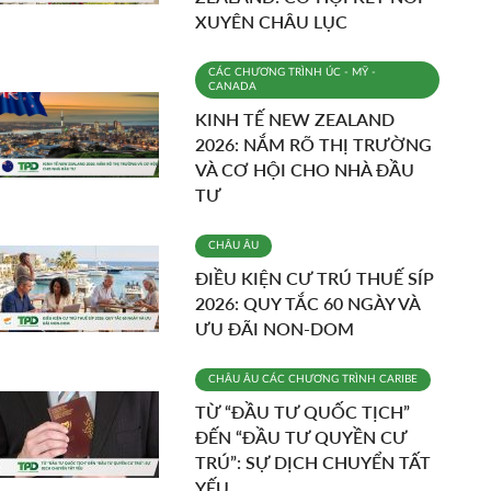
XUYÊN CHÂU LỤC
CÁC CHƯƠNG TRÌNH
ÚC - MỸ -
CANADA
KINH TẾ NEW ZEALAND
2026: NẮM RÕ THỊ TRƯỜNG
VÀ CƠ HỘI CHO NHÀ ĐẦU
TƯ
CHÂU ÂU
ĐIỀU KIỆN CƯ TRÚ THUẾ SÍP
2026: QUY TẮC 60 NGÀY VÀ
ƯU ĐÃI NON-DOM
CHÂU ÂU
CÁC CHƯƠNG TRÌNH
CARIBE
TỪ “ĐẦU TƯ QUỐC TỊCH”
ĐẾN “ĐẦU TƯ QUYỀN CƯ
TRÚ”: SỰ DỊCH CHUYỂN TẤT
YẾU