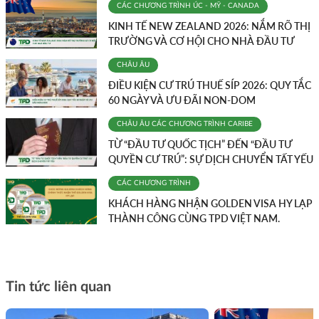
CÁC CHƯƠNG TRÌNH
ÚC - MỸ - CANADA
KINH TẾ NEW ZEALAND 2026: NẮM RÕ THỊ
TRƯỜNG VÀ CƠ HỘI CHO NHÀ ĐẦU TƯ
CHÂU ÂU
ĐIỀU KIỆN CƯ TRÚ THUẾ SÍP 2026: QUY TẮC
60 NGÀY VÀ ƯU ĐÃI NON-DOM
CHÂU ÂU
CÁC CHƯƠNG TRÌNH
CARIBE
TỪ “ĐẦU TƯ QUỐC TỊCH” ĐẾN “ĐẦU TƯ
QUYỀN CƯ TRÚ”: SỰ DỊCH CHUYỂN TẤT YẾU
CÁC CHƯƠNG TRÌNH
KHÁCH HÀNG NHẬN GOLDEN VISA HY LẠP
THÀNH CÔNG CÙNG TPD VIỆT NAM.
Tin tức liên quan