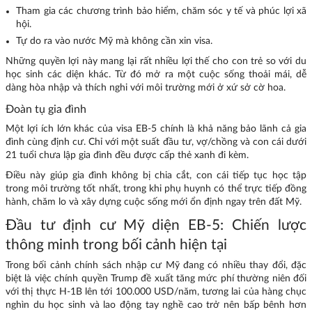
Tham gia các chương trình bảo hiểm, chăm sóc y tế và phúc lợi xã
hội.
Tự do ra vào nước Mỹ mà không cần xin visa.
Những quyền lợi này mang lại rất nhiều lợi thế cho con trẻ so với du
học sinh các diện khác. Từ đó mở ra một cuộc sống thoải mái, dễ
dàng hòa nhập và thích nghi với môi trường mới ở xứ sở cờ hoa.
Đoàn tụ gia đình
Một lợi ích lớn khác của visa EB-5 chính là khả năng bảo lãnh cả gia
đình cùng định cư. Chỉ với một suất đầu tư, vợ/chồng và con cái dưới
21 tuổi chưa lập gia đình đều được cấp thẻ xanh đi kèm.
Điều này giúp gia đình không bị chia cắt, con cái tiếp tục học tập
trong môi trường tốt nhất, trong khi phụ huynh có thể trực tiếp đồng
hành, chăm lo và xây dựng cuộc sống mới ổn định ngay trên đất Mỹ.
Đầu tư định cư Mỹ diện EB-5: Chiến lược
thông minh trong bối cảnh hiện tại
Trong bối cảnh chính sách nhập cư Mỹ đang có nhiều thay đổi, đặc
biệt là việc chính quyền Trump đề xuất tăng mức phí thường niên đối
với thị thực H-1B lên tới 100.000 USD/năm, tương lai của hàng chục
nghìn du học sinh và lao động tay nghề cao trở nên bấp bênh hơn