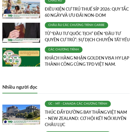
CHÂU ÂU
ĐIỀU KIỆN CƯ TRÚ THUẾ SÍP 2026: QUY TẮC
60 NGÀY VÀ ƯU ĐÃI NON-DOM
CHÂU ÂU
CÁC CHƯƠNG TRÌNH
CARIBE
TỪ “ĐẦU TƯ QUỐC TỊCH” ĐẾN “ĐẦU TƯ
QUYỀN CƯ TRÚ”: SỰ DỊCH CHUYỂN TẤT YẾU
CÁC CHƯƠNG TRÌNH
KHÁCH HÀNG NHẬN GOLDEN VISA HY LẠP
THÀNH CÔNG CÙNG TPD VIỆT NAM.
Nhiều người đọc
ÚC - MỸ - CANADA
CÁC CHƯƠNG TRÌNH
THÚC ĐẨY ĐƯỜNG BAY THẲNG VIỆT NAM
– NEW ZEALAND: CƠ HỘI KẾT NỐI XUYÊN
CHÂU LỤC