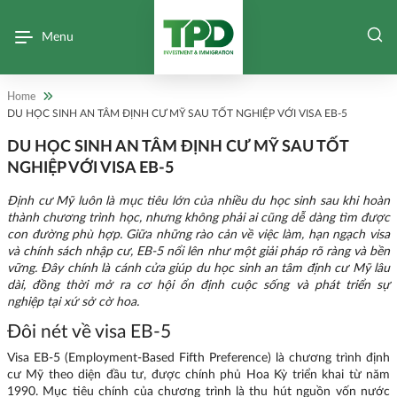
Menu
Home
DU HỌC SINH AN TÂM ĐỊNH CƯ MỸ SAU TỐT NGHIỆP VỚI VISA EB-5
DU HỌC SINH AN TÂM ĐỊNH CƯ MỸ SAU TỐT
NGHIỆP VỚI VISA EB-5
Định cư Mỹ luôn là mục tiêu lớn của nhiều du học sinh sau khi hoàn
thành chương trình học, nhưng không phải ai cũng dễ dàng tìm được
con đường phù hợp. Giữa những rào cản về việc làm, hạn ngạch visa
và chính sách nhập cư, EB-5 nổi lên như một giải pháp rõ ràng và bền
vững. Đây chính là cánh cửa giúp du học sinh an tâm định cư Mỹ lâu
dài, đồng thời mở ra cơ hội ổn định cuộc sống và phát triển sự
nghiệp tại xứ sở cờ hoa.
Đôi nét về visa EB-5
Visa EB-5 (Employment-Based Fifth Preference) là chương trình định
cư Mỹ theo diện đầu tư, được chính phủ Hoa Kỳ triển khai từ năm
1990. Mục tiêu chính của chương trình là thu hút nguồn vốn nước