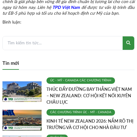
chính là giải pháp bền vững để gia đình chuẩn bị tương lai cho con cái
ngay từ hôm nay. Liên hệ
TPD Việt Nam
để được tư vấn lộ trình đầu
tư EB-5 phù hợp và tối ưu cho kế hoạch định cư Mỹ của bạn.
Bình luận:
Tin mới
ÚC - MỸ - CANADA
CÁC CHƯƠNG TRÌNH
THÚC ĐẨY ĐƯỜNG BAY THẲNG VIỆT NAM
– NEW ZEALAND: CƠ HỘI KẾT NỐI XUYÊN
CHÂU LỤC
CÁC CHƯƠNG TRÌNH
ÚC - MỸ - CANADA
KINH TẾ NEW ZEALAND 2026: NẮM RÕ THỊ
TRƯỜNG VÀ CƠ HỘI CHO NHÀ ĐẦU TƯ