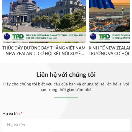
THÚC ĐẨY ĐƯỜNG BAY THẲNG VIỆT NAM
KINH TẾ NEW ZEALAN
– NEW ZEALAND: CƠ HỘI KẾT NỐI XUYÊN
TRƯỜNG VÀ CƠ HỘI 
CHÂU LỤC
Liên hệ với chúng tôi
Hãy cho chúng tôi biết yêu cầu của bạn và chúng tôi sẽ liên hệ lại với
bạn trong thời gian sớm nhất
Họ và tên
*