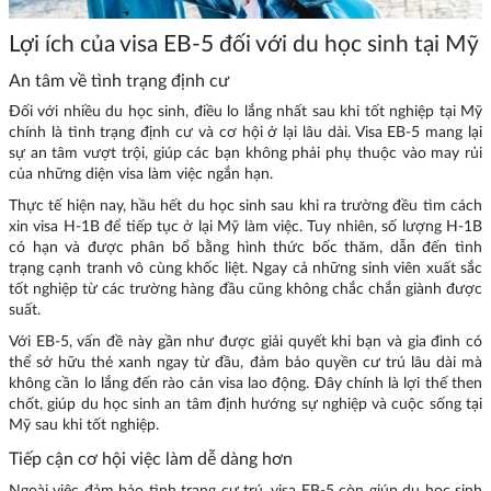
Lợi ích của visa EB-5 đối với du học sinh tại Mỹ
An tâm về tình trạng định cư
Đối với nhiều du học sinh, điều lo lắng nhất sau khi tốt nghiệp tại Mỹ
chính là tình trạng định cư và cơ hội ở lại lâu dài. Visa EB-5 mang lại
sự an tâm vượt trội, giúp các bạn không phải phụ thuộc vào may rủi
của những diện visa làm việc ngắn hạn.
Thực tế hiện nay, hầu hết du học sinh sau khi ra trường đều tìm cách
xin visa H-1B để tiếp tục ở lại Mỹ làm việc. Tuy nhiên, số lượng H-1B
có hạn và được phân bổ bằng hình thức bốc thăm, dẫn đến tình
trạng cạnh tranh vô cùng khốc liệt. Ngay cả những sinh viên xuất sắc
tốt nghiệp từ các trường hàng đầu cũng không chắc chắn giành được
suất.
Với EB-5, vấn đề này gần như được giải quyết khi bạn và gia đình có
thể sở hữu thẻ xanh ngay từ đầu, đảm bảo quyền cư trú lâu dài mà
không cần lo lắng đến rào cản visa lao động. Đây chính là lợi thế then
chốt, giúp du học sinh an tâm định hướng sự nghiệp và cuộc sống tại
Mỹ sau khi tốt nghiệp.
Tiếp cận cơ hội việc làm dễ dàng hơn
Ngoài việc đảm bảo tình trạng cư trú, visa EB-5 còn giúp du học sinh