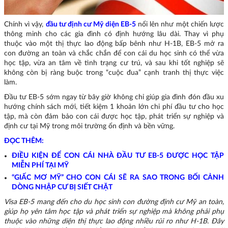
Chính vì vậy,
đầu tư định cư Mỹ diện EB-5
nổi lên như một chiến lược
thông minh cho các gia đình có định hướng lâu dài. Thay vì phụ
thuộc vào một thị thực lao động bấp bênh như H-1B, EB-5 mở ra
con đường an toàn và chắc chắn để con cái du học sinh có thể vừa
học tập, vừa an tâm về tình trạng cư trú, và sau khi tốt nghiệp sẽ
không còn bị ràng buộc trong “cuộc đua” cạnh tranh thị thực việc
làm.
Đầu tư EB-5 sớm ngay từ bây giờ không chỉ giúp gia đình đón đầu xu
hướng chính sách mới, tiết kiệm 1 khoản lớn chi phí đầu tư cho học
tập, mà còn đảm bảo con cái được học tập, phát triển sự nghiệp và
định cư tại Mỹ trong môi trường ổn định và bền vững.
ĐỌC THÊM:
ĐIỀU KIỆN ĐỂ CON CÁI NHÀ ĐẦU TƯ EB-5 ĐƯỢC HỌC TẬP
MIỄN PHÍ TẠI MỸ
“GIẤC MƠ MỸ” CHO CON CÁI SẼ RA SAO TRONG BỐI CẢNH
DÒNG NHẬP CƯ BỊ SIẾT CHẶT
Visa EB-5 mang đến cho du học sinh con đường định cư Mỹ an toàn,
giúp họ yên tâm học tập và phát triển sự nghiệp mà không phải phụ
thuộc vào những diện thị thực lao động nhiều rủi ro như H-1B. Đây