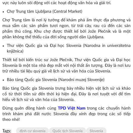
vực này luôn sôi động với các hoạt động văn hóa và giải trí.
Chợ Trung tâm Ljubljana (Central Market)
Chợ Trung tâm là nơi lý tưởng để khám phá ẩm thực địa phương và
mua sắm các sản phẩm tươi ngon, từ trái cây, rau củ đến các sản
phẩm thủ công. Khu chợ được thiết kế bởi Jože Plečnik và là một
phần không thể thiếu của đời sống người dân Ljubljana.
Thư viện Quốc gia và Đại học Slovenia (Narodna in univerzitetna
knjižnica)
Thiết kế bởi kiến trúc sư Jože Plečnik, Thư viện Quốc gia và Đại học
Slovenia là một tòa nhà đẹp mắt với nội thất ấn tượng. Đây là nơi lưu
trữ nhiều tài liệu quý giá về lịch sử và văn hóa của Slovenia.
Bảo tàng Quốc gia Slovenia (Narodni muzej Slovenije)
Bảo tàng Quốc gia Slovenia trưng bày nhiều hiện vật lịch sử và khảo
cổ từ thời tiền sử đến thời kỳ hiện đại. Đây là nơi tuyệt vời để tìm
hiểu về lịch sử và văn hóa của Slovenia.
Đừng quên đồng hành cùng
TPD Việt Nam
trong các chuyến hành
trình khám phá đất nước Slovenia đầy xinh đẹp trong các số tiếp
theo nhé!
Tags:
định cư slovenia
Quốc tịch Slovenia
Slovenia