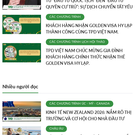
TỪ “ĐẦU TƯ QUỐC TỊCH” ĐẾN “ĐẦU TƯ
QUYỀN CƯ TRÚ”: SỰ DỊCH CHUYỂN TẤT YẾU
CÁC CHƯƠNG TRÌNH
KHÁCH HÀNG NHẬN GOLDEN VISA HY LẠP
THÀNH CÔNG CÙNG TPD VIỆT NAM.
CÁC CHƯƠNG TRÌNH
LỊCH HỘI THẢO
TPD VIỆT NAM CHÚC MỪNG GIA ĐÌNH
KHÁCH HÀNG CHÍNH THỨC NHẬN THẺ
GOLDEN VISA HY LẠP.
Nhiều người đọc
CÁC CHƯƠNG TRÌNH
ÚC - MỸ - CANADA
KINH TẾ NEW ZEALAND 2026: NẮM RÕ THỊ
TRƯỜNG VÀ CƠ HỘI CHO NHÀ ĐẦU TƯ
CHÂU ÂU