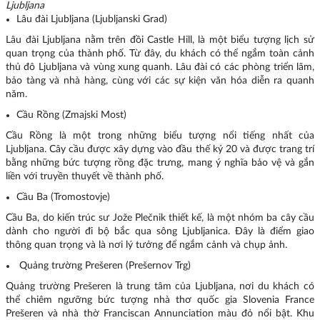
Ljubljana
Lâu đài Ljubljana (Ljubljanski Grad)
Lâu đài Ljubljana nằm trên đồi Castle Hill, là một biểu tượng lịch sử
quan trọng của thành phố. Từ đây, du khách có thể ngắm toàn cảnh
thủ đô Ljubljana và vùng xung quanh. Lâu đài có các phòng triển lãm,
bảo tàng và nhà hàng, cùng với các sự kiện văn hóa diễn ra quanh
năm.
Cầu Rồng (Zmajski Most)
Cầu Rồng là một trong những biểu tượng nổi tiếng nhất của
Ljubljana. Cây cầu được xây dựng vào đầu thế kỷ 20 và được trang trí
bằng những bức tượng rồng đặc trưng, mang ý nghĩa bảo vệ và gắn
liền với truyền thuyết về thành phố.
Cầu Ba (Tromostovje)
Cầu Ba, do kiến trúc sư Jože Plečnik thiết kế, là một nhóm ba cây cầu
dành cho người đi bộ bắc qua sông Ljubljanica. Đây là điểm giao
thông quan trọng và là nơi lý tưởng để ngắm cảnh và chụp ảnh.
Quảng trường Prešeren (Prešernov Trg)
Quảng trường Prešeren là trung tâm của Ljubljana, nơi du khách có
thể chiêm ngưỡng bức tượng nhà thơ quốc gia Slovenia France
Prešeren và nhà thờ Franciscan Annunciation màu đỏ nổi bật. Khu