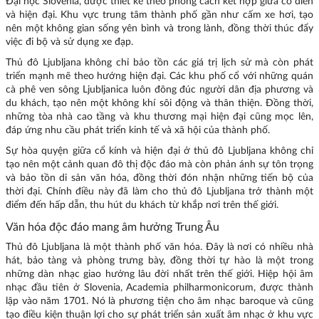
Đại học Slovenia, được thiết kế theo phong cách kết hợp giữa cổ điển
và hiện đại. Khu vực trung tâm thành phố gần như cấm xe hơi, tạo
nên một không gian sống yên bình và trong lành, đồng thời thúc đẩy
việc đi bộ và sử dụng xe đạp.
Thủ đô Ljubljana không chỉ bảo tồn các giá trị lịch sử mà còn phát
triển mạnh mẽ theo hướng hiện đại. Các khu phố cổ với những quán
cà phê ven sông Ljubljanica luôn đông đúc người dân địa phương và
du khách, tạo nên một không khí sôi động và thân thiện. Đồng thời,
những tòa nhà cao tầng và khu thương mại hiện đại cũng mọc lên,
đáp ứng nhu cầu phát triển kinh tế và xã hội của thành phố.
Sự hòa quyện giữa cổ kính và hiện đại ở thủ đô Ljubljana không chỉ
tạo nên một cảnh quan đô thị độc đáo mà còn phản ánh sự tôn trọng
và bảo tồn di sản văn hóa, đồng thời đón nhận những tiến bộ của
thời đại. Chính điều này đã làm cho thủ đô Ljubljana trở thành một
điểm đến hấp dẫn, thu hút du khách từ khắp nơi trên thế giới.
Văn hóa độc đáo mang âm hưởng Trung Âu
Thủ đô Ljubljana là một thành phố văn hóa. Đây là nơi có nhiều nhà
hát, bảo tàng và phòng trưng bày, đồng thời tự hào là một trong
những dàn nhạc giao hưởng lâu đời nhất trên thế giới. Hiệp hội âm
nhạc đầu tiên ở Slovenia, Academia philharmonicorum, được thành
lập vào năm 1701. Nó là phương tiện cho âm nhạc baroque và cũng
tạo điều kiện thuận lợi cho sự phát triển sản xuất âm nhạc ở khu vực