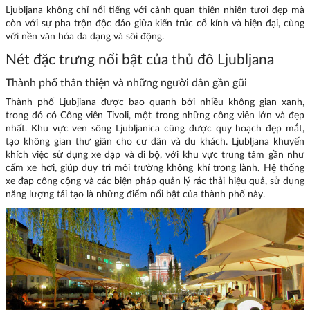
Ljubljana không chỉ nổi tiếng với cảnh quan thiên nhiên tươi đẹp mà
còn với sự pha trộn độc đáo giữa kiến trúc cổ kính và hiện đại, cùng
với nền văn hóa đa dạng và sôi động.
Nét đặc trưng nổi bật của thủ đô Ljubljana
Thành phố thân thiện và những người dân gần gũi
Thành phố Ljubjiana được bao quanh bởi nhiều không gian xanh,
trong đó có Công viên Tivoli, một trong những công viên lớn và đẹp
nhất. Khu vực ven sông Ljubljanica cũng được quy hoạch đẹp mắt,
tạo không gian thư giãn cho cư dân và du khách. Ljubljana khuyến
khích việc sử dụng xe đạp và đi bộ, với khu vực trung tâm gần như
cấm xe hơi, giúp duy trì môi trường không khí trong lành. Hệ thống
xe đạp công cộng và các biện pháp quản lý rác thải hiệu quả, sử dụng
năng lượng tái tạo là những điểm nổi bật của thành phố này.