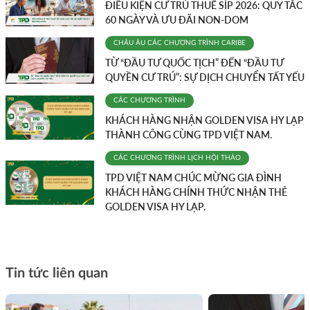
ĐIỀU KIỆN CƯ TRÚ THUẾ SÍP 2026: QUY TẮC
60 NGÀY VÀ ƯU ĐÃI NON-DOM
CHÂU ÂU
CÁC CHƯƠNG TRÌNH
CARIBE
TỪ “ĐẦU TƯ QUỐC TỊCH” ĐẾN “ĐẦU TƯ
QUYỀN CƯ TRÚ”: SỰ DỊCH CHUYỂN TẤT YẾU
CÁC CHƯƠNG TRÌNH
KHÁCH HÀNG NHẬN GOLDEN VISA HY LẠP
THÀNH CÔNG CÙNG TPD VIỆT NAM.
CÁC CHƯƠNG TRÌNH
LỊCH HỘI THẢO
TPD VIỆT NAM CHÚC MỪNG GIA ĐÌNH
KHÁCH HÀNG CHÍNH THỨC NHẬN THẺ
GOLDEN VISA HY LẠP.
Tin tức liên quan