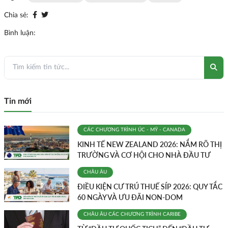
Chia sẻ:
Bình luận:
Tin mới
CÁC CHƯƠNG TRÌNH
ÚC - MỸ - CANADA
KINH TẾ NEW ZEALAND 2026: NẮM RÕ THỊ
TRƯỜNG VÀ CƠ HỘI CHO NHÀ ĐẦU TƯ
CHÂU ÂU
ĐIỀU KIỆN CƯ TRÚ THUẾ SÍP 2026: QUY TẮC
60 NGÀY VÀ ƯU ĐÃI NON-DOM
CHÂU ÂU
CÁC CHƯƠNG TRÌNH
CARIBE