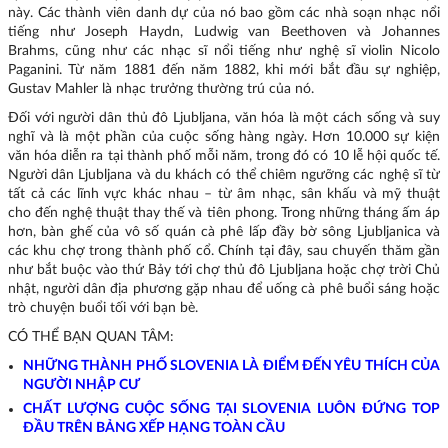
này. Các thành viên danh dự của nó bao gồm các nhà soạn nhạc nổi
tiếng như Joseph Haydn, Ludwig van Beethoven và Johannes
Brahms, cũng như các nhạc sĩ nổi tiếng như nghệ sĩ violin Nicolo
Paganini. Từ năm 1881 đến năm 1882, khi mới bắt đầu sự nghiệp,
Gustav Mahler là nhạc trưởng thường trú của nó.
Đối với người dân thủ đô Ljubljana, văn hóa là một cách sống và suy
nghĩ và là một phần của cuộc sống hàng ngày. Hơn 10.000 sự kiện
văn hóa diễn ra tại thành phố mỗi năm, trong đó có 10 lễ hội quốc tế.
Người dân Ljubljana và du khách có thể chiêm ngưỡng các nghệ sĩ từ
tất cả các lĩnh vực khác nhau – từ âm nhạc, sân khấu và mỹ thuật
cho đến nghệ thuật thay thế và tiên phong. Trong những tháng ấm áp
hơn, bàn ghế của vô số quán cà phê lấp đầy bờ sông Ljubljanica và
các khu chợ trong thành phố cổ. Chính tại đây, sau chuyến thăm gần
như bắt buộc vào thứ Bảy tới chợ thủ đô Ljubljana hoặc chợ trời Chủ
nhật, người dân địa phương gặp nhau để uống cà phê buổi sáng hoặc
trò chuyện buổi tối với bạn bè.
CÓ THỂ BẠN QUAN TÂM:
NHỮNG THÀNH PHỐ SLOVENIA LÀ ĐIỂM ĐẾN YÊU THÍCH CỦA
NGƯỜI NHẬP CƯ
CHẤT LƯỢNG CUỘC SỐNG TẠI SLOVENIA LUÔN ĐỨNG TOP
ĐẦU TRÊN BẢNG XẾP HẠNG TOÀN CẦU