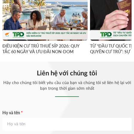
ĐIỀU KIỆN CƯ TRÚ THUẾ SÍP 2026: QUY
TỪ “ĐẦU TƯ QUỐC TỊ
TẮC 60 NGÀY VÀ ƯU ĐÃI NON-DOM
QUYỀN CƯ TRÚ”: SỰ 
YẾU
Liên hệ với chúng tôi
Hãy cho chúng tôi biết yêu cầu của bạn và chúng tôi sẽ liên hệ lại với
bạn trong thời gian sớm nhất
Họ và tên
*