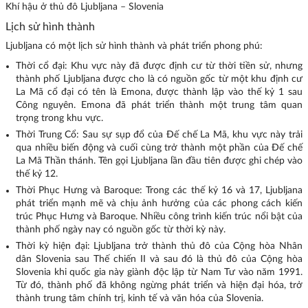
Khí hậu ở thủ đô Ljubljana – Slovenia
Lịch sử hình thành
Ljubljana có một lịch sử hình thành và phát triển phong phú:
Thời cổ đại: Khu vực này đã được định cư từ thời tiền sử, nhưng
thành phố Ljubljana được cho là có nguồn gốc từ một khu định cư
La Mã cổ đại có tên là Emona, được thành lập vào thế kỷ 1 sau
Công nguyên. Emona đã phát triển thành một trung tâm quan
trọng trong khu vực.
Thời Trung Cổ: Sau sự sụp đổ của Đế chế La Mã, khu vực này trải
qua nhiều biến động và cuối cùng trở thành một phần của Đế chế
La Mã Thần thánh. Tên gọi Ljubljana lần đầu tiên được ghi chép vào
thế kỷ 12.
Thời Phục Hưng và Baroque: Trong các thế kỷ 16 và 17, Ljubljana
phát triển mạnh mẽ và chịu ảnh hưởng của các phong cách kiến
trúc Phục Hưng và Baroque. Nhiều công trình kiến trúc nổi bật của
thành phố ngày nay có nguồn gốc từ thời kỳ này.
Thời kỳ hiện đại: Ljubljana trở thành thủ đô của Cộng hòa Nhân
dân Slovenia sau Thế chiến II và sau đó là thủ đô của Cộng hòa
Slovenia khi quốc gia này giành độc lập từ Nam Tư vào năm 1991.
Từ đó, thành phố đã không ngừng phát triển và hiện đại hóa, trở
thành trung tâm chính trị, kinh tế và văn hóa của Slovenia.