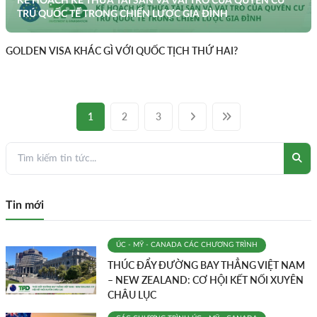
KẾ HOẠCH KẾ THỪA TÀI SẢN VÀ VAI TRÒ CỦA QUYỀN CƯ
TRÚ QUỐC TẾ TRONG CHIẾN LƯỢC GIA ĐÌNH
GOLDEN VISA KHÁC GÌ VỚI QUỐC TỊCH THỨ HAI?
1
2
3
Tin mới
ÚC - MỸ - CANADA
CÁC CHƯƠNG TRÌNH
THÚC ĐẨY ĐƯỜNG BAY THẲNG VIỆT NAM
– NEW ZEALAND: CƠ HỘI KẾT NỐI XUYÊN
CHÂU LỤC