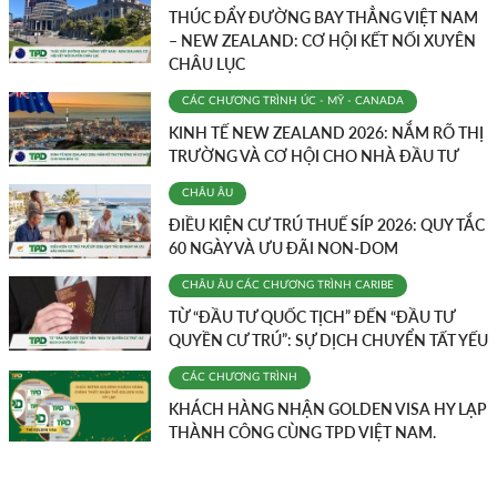
THÚC ĐẨY ĐƯỜNG BAY THẲNG VIỆT NAM
– NEW ZEALAND: CƠ HỘI KẾT NỐI XUYÊN
CHÂU LỤC
CÁC CHƯƠNG TRÌNH
ÚC - MỸ - CANADA
KINH TẾ NEW ZEALAND 2026: NẮM RÕ THỊ
TRƯỜNG VÀ CƠ HỘI CHO NHÀ ĐẦU TƯ
CHÂU ÂU
ĐIỀU KIỆN CƯ TRÚ THUẾ SÍP 2026: QUY TẮC
60 NGÀY VÀ ƯU ĐÃI NON-DOM
CHÂU ÂU
CÁC CHƯƠNG TRÌNH
CARIBE
TỪ “ĐẦU TƯ QUỐC TỊCH” ĐẾN “ĐẦU TƯ
QUYỀN CƯ TRÚ”: SỰ DỊCH CHUYỂN TẤT YẾU
CÁC CHƯƠNG TRÌNH
KHÁCH HÀNG NHẬN GOLDEN VISA HY LẠP
THÀNH CÔNG CÙNG TPD VIỆT NAM.