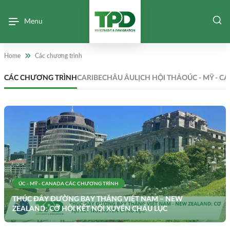
Menu
Home
Các chương trình
CÁC CHƯƠNG TRÌNH
CARIBE
CHÂU ÂU
LỊCH HỘI THẢO
ÚC - MỸ - 
ÚC - MỸ - CANADA
CÁC CHƯƠNG TRÌNH
THÚC ĐẨY ĐƯỜNG BAY THẲNG VIỆT NAM – NEW
ZEALAND: CƠ HỘI KẾT NỐI XUYÊN CHÂU LỤC