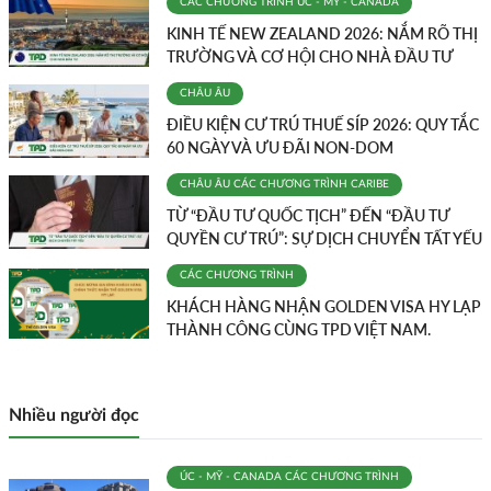
CÁC CHƯƠNG TRÌNH
ÚC - MỸ - CANADA
KINH TẾ NEW ZEALAND 2026: NẮM RÕ THỊ
TRƯỜNG VÀ CƠ HỘI CHO NHÀ ĐẦU TƯ
CHÂU ÂU
ĐIỀU KIỆN CƯ TRÚ THUẾ SÍP 2026: QUY TẮC
60 NGÀY VÀ ƯU ĐÃI NON-DOM
CHÂU ÂU
CÁC CHƯƠNG TRÌNH
CARIBE
TỪ “ĐẦU TƯ QUỐC TỊCH” ĐẾN “ĐẦU TƯ
QUYỀN CƯ TRÚ”: SỰ DỊCH CHUYỂN TẤT YẾU
CÁC CHƯƠNG TRÌNH
KHÁCH HÀNG NHẬN GOLDEN VISA HY LẠP
THÀNH CÔNG CÙNG TPD VIỆT NAM.
Nhiều người đọc
ÚC - MỸ - CANADA
CÁC CHƯƠNG TRÌNH