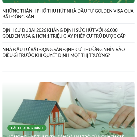
NHỮNG THÀNH PHỐ THU HÚT NHÀ ĐẦU TƯ GOLDEN VISA QUA
BẤT ĐỘNG SẢN
ĐỊNH CƯ DUBAI 2026 KHẲNG ĐỊNH SỨC HÚT VỚI 66.000
GOLDEN VISA & HƠN 1 TRIỆU GIẤY PHÉP CƯ TRÚ ĐƯỢC CẤP
NHÀ ĐẦU TƯ BẤT ĐỘNG SẢN ĐỊNH CƯ THƯỜNG NHÌN VÀO
ĐIỀU GÌ TRƯỚC KHI QUYẾT ĐỊNH MỘT THỊ TRƯỜNG?
CÁC CHƯƠNG TRÌNH