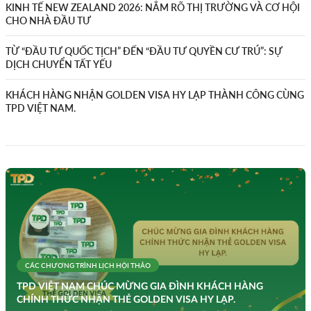
KINH TẾ NEW ZEALAND 2026: NẮM RÕ THỊ TRƯỜNG VÀ CƠ HỘI
CHO NHÀ ĐẦU TƯ
TỪ “ĐẦU TƯ QUỐC TỊCH” ĐẾN “ĐẦU TƯ QUYỀN CƯ TRÚ”: SỰ
DỊCH CHUYỂN TẤT YẾU
KHÁCH HÀNG NHẬN GOLDEN VISA HY LẠP THÀNH CÔNG CÙNG
TPD VIỆT NAM.
CÁC CHƯƠNG TRÌNH
LỊCH HỘI THẢO
TPD VIỆT NAM CHÚC MỪNG GIA ĐÌNH KHÁCH HÀNG
CHÍNH THỨC NHẬN THẺ GOLDEN VISA HY LẠP.