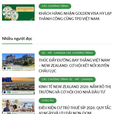
CÁC CHƯƠNG TRÌNH
KHÁCH HÀNG NHẬN GOLDEN VISA HY LẠP
THÀNH CÔNG CÙNG TPD VIỆT NAM.
Nhiều người đọc
ÚC - MỸ - CANADA
CÁC CHƯƠNG TRÌNH
THÚC ĐẨY ĐƯỜNG BAY THẲNG VIỆT NAM
– NEW ZEALAND: CƠ HỘI KẾT NỐI XUYÊN
CHÂU LỤC
CÁC CHƯƠNG TRÌNH
ÚC - MỸ - CANADA
KINH TẾ NEW ZEALAND 2026: NẮM RÕ THỊ
TRƯỜNG VÀ CƠ HỘI CHO NHÀ ĐẦU TƯ
CHÂU ÂU
ĐIỀU KIỆN CƯ TRÚ THUẾ SÍP 2026: QUY TẮC
60 NGÀY VÀ ƯU ĐÃI NON-DOM