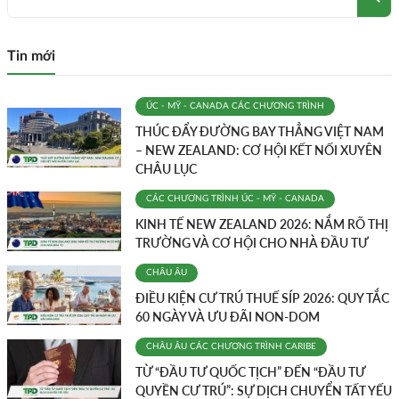
Tin mới
ÚC - MỸ - CANADA
CÁC CHƯƠNG TRÌNH
THÚC ĐẨY ĐƯỜNG BAY THẲNG VIỆT NAM
– NEW ZEALAND: CƠ HỘI KẾT NỐI XUYÊN
CHÂU LỤC
CÁC CHƯƠNG TRÌNH
ÚC - MỸ - CANADA
KINH TẾ NEW ZEALAND 2026: NẮM RÕ THỊ
TRƯỜNG VÀ CƠ HỘI CHO NHÀ ĐẦU TƯ
CHÂU ÂU
ĐIỀU KIỆN CƯ TRÚ THUẾ SÍP 2026: QUY TẮC
60 NGÀY VÀ ƯU ĐÃI NON-DOM
CHÂU ÂU
CÁC CHƯƠNG TRÌNH
CARIBE
TỪ “ĐẦU TƯ QUỐC TỊCH” ĐẾN “ĐẦU TƯ
QUYỀN CƯ TRÚ”: SỰ DỊCH CHUYỂN TẤT YẾU