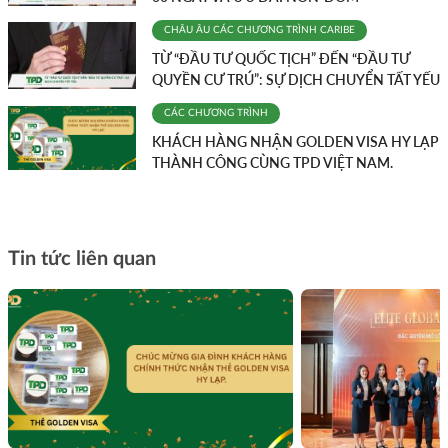
CHÂU ÂU
CÁC CHƯƠNG TRÌNH
CARIBE
TỪ “ĐẦU TƯ QUỐC TỊCH” ĐẾN “ĐẦU TƯ
QUYỀN CƯ TRÚ”: SỰ DỊCH CHUYỂN TẤT YẾU
CÁC CHƯƠNG TRÌNH
KHÁCH HÀNG NHẬN GOLDEN VISA HY LẠP
THÀNH CÔNG CÙNG TPD VIỆT NAM.
Tin tức liên quan