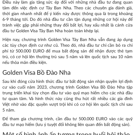
Điều này làm gia tăng sức ép đối với những nhà đầu tư đang quan
tâm đến việc định cư Tây Ban Nha. Theo các chuyên gia đánh giá,
thời gian nhanh nhất để ý kiến này được thông qua là trong khoảng
6-9 tháng tới. Do đó nhà đầu tư cần tận dụng những cơ hội này để
tránh việc gặp phải những thay đổi bất lợi, hay xấu nhất là cánh cửa
đầu tư Golden Visa Tây Ban Nha hoàn toàn khép lại.
Hiện nay, chương trình Golden Visa Tây Ban Nha vẫn đang áp dụng
các tùy chọn định cư như cũ. Theo đó, nhà đầu tư chỉ cần bỏ ra chi
phí từ 500.000 EURO để mua bất động sản để nhận được thẻ tạm
trú, có cơ hội lên thường trú sau 5 năm và lên quốc tịch sau 10 năm
nếu thỏa mãn điều kiện.
Golden Visa Bồ Đào Nha
Sau khi đóng cửa hình thức đầu tư bất động sản nhận quyền lợi định
cư vào cuối năm 2023, chương trình Golden Visa Bồ Đào Nha tập
trung triển khai tùy chọn đầu tư vào quỹ mạo hiểm cho các nhà đầu
tư quan tâm. Và hình thức này cũng thu hút rất nhiều các gia đình
Việt nhờ vào đặc quyền vượt trội khi có cơ hội lên quốc tịch chỉ sau
5 năm.
Để tham gia chương trình, cần đầu tư 500.000 EURO vào các quỹ
đầu tư mạo hiểm (lưu ý tuyệt đối không liên quan đến bất động sản).
Một số hình ảnh ấn tượng trong buổi hội thảo