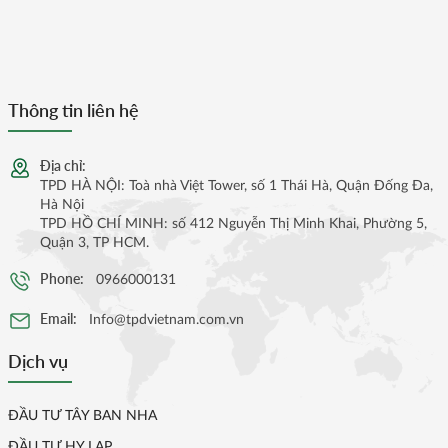
Thông tin liên hệ
Địa chỉ:
TPD HÀ NỘI: Toà nhà Việt Tower, số 1 Thái Hà, Quận Đống Đa,
Hà Nội
TPD HỒ CHÍ MINH: số 412 Nguyễn Thị Minh Khai, Phường 5,
Quận 3, TP HCM.
Phone:
0966000131
Email:
Info@tpdvietnam.com.vn
Dịch vụ
ĐẦU TƯ TÂY BAN NHA
ĐẦU TƯ HY LẠP