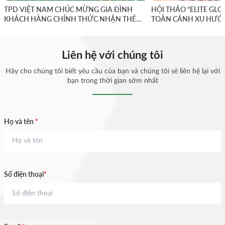
TPD VIỆT NAM CHÚC MỪNG GIA ĐÌNH
HỘI THẢO “ELITE GLO
KHÁCH HÀNG CHÍNH THỨC NHẬN THẺ
TOÀN CẢNH XU HƯỚ
GOLDEN VISA HY LẠP.
TÀI SẢN & CƯ TRÚ T
VIỆT NAM
Liên hệ với chúng tôi
Hãy cho chúng tôi biết yêu cầu của bạn và chúng tôi sẽ liên hệ lại với
bạn trong thời gian sớm nhất
Họ và tên
*
Số điện thoại
*