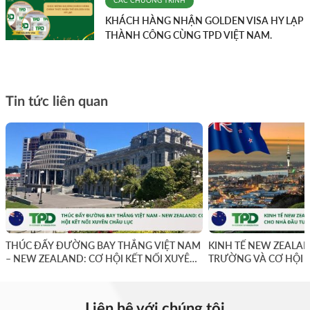
CÁC CHƯƠNG TRÌNH
KHÁCH HÀNG NHẬN GOLDEN VISA HY LẠP
THÀNH CÔNG CÙNG TPD VIỆT NAM.
Tin tức liên quan
THÚC ĐẨY ĐƯỜNG BAY THẲNG VIỆT NAM
KINH TẾ NEW ZEALAN
– NEW ZEALAND: CƠ HỘI KẾT NỐI XUYÊN
TRƯỜNG VÀ CƠ HỘI 
CHÂU LỤC
Liên hệ với chúng tôi