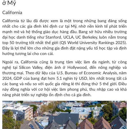
ở Mỹ
California
California từ lâu đã được xem là một trong những bang đáng sống
nhất cho các gia đình khi định cư tại Mỹ, nhờ nền kinh tế phát triển
mạnh mẽ và hệ thống giáo dục hàng đầu. Bang sở hữu nhiều trường
đại học danh tiếng như Stanford, UCLA, UC Berkeley, luôn nằm trong
top 50 trường tốt nhất thế giới (QS World University Rankings 2025).
Đây là lợi thế lớn cho những gia đình đặt nặng yếu tố học tập và định
hướng tương lai cho con cái.
Ngoài ra, California cũng là trung tâm việc làm đa ngành, từ công
nghệ tại Silicon Valley, điện ảnh ở Hollywood, đến nông nghiệp và
thương mại. Theo dữ liệu của U.S. Bureau of Economic Analysis, năm
2024, GDP của bang đạt hơn 5.1 nghìn tỷ USD, lớn nhất trong tất cả
các bang và nếu so với quốc gia riêng lẻ thì đứng thứ 5 thế giới. Điều
này đồng nghĩa với cơ hội việc làm phong phú, thu nhập cao và khả
năng phát triển sự nghiệp ổn định cho cả gia đình.