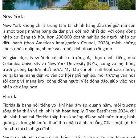
New York
New York không chỉ là trung tâm tài chính hàng đầu thế giới mà còn
là một trong những bang đa dạng và cởi mở nhất đối với cộng đồng
nhập cư. Bang sở hữu hơn 200.000 doanh nghiệp do người nhập cư
điều hành (theo American Immigration Council, 2023), minh chứng
cho sự hòa nhập mạnh mẽ và cơ hội kinh doanh rộng mở.
Về giáo dục, New York có nhiều trường đại học danh tiếng như
Columbia University và New York University (NYU), cùng với hệ thống
trường công lập lớn nhất nước Mỹ. Dù chi phí sinh hoạt cao, nhưng
bù lại bang mang đến vô vàn cơ hội nghề nghiệp, môi trường văn hóa
sôi động và mạng lưới cộng đồng người Việt đông đảo, giúp việc hòa
nhập dễ dàng hơn.
Florida
Florida là bang nổi tiếng với khí hậu ấm áp quanh năm, môi trường
sống thân thiện và chi phí sinh hoạt hợp lý. Theo BestPlaces 2024, chi
phí sinh hoạt tại Florida thấp hơn khoảng 4% so với mức trung bình
quốc gia, trong khi mức thuế thu nhập cá nhân bằng 0% – một lợi thế
lớn cho tài chính gia đình.
Ngoài ra, Florida cũng có hệ thống y tế và chăm sóc sức khỏe phát