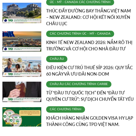
ÚC - MỸ - CANADA
CÁC CHƯƠNG TRÌNH
THÚC ĐẨY ĐƯỜNG BAY THẲNG VIỆT NAM
– NEW ZEALAND: CƠ HỘI KẾT NỐI XUYÊN
CHÂU LỤC
CÁC CHƯƠNG TRÌNH
ÚC - MỸ - CANADA
KINH TẾ NEW ZEALAND 2026: NẮM RÕ THỊ
TRƯỜNG VÀ CƠ HỘI CHO NHÀ ĐẦU TƯ
CHÂU ÂU
ĐIỀU KIỆN CƯ TRÚ THUẾ SÍP 2026: QUY TẮC
60 NGÀY VÀ ƯU ĐÃI NON-DOM
CHÂU ÂU
CÁC CHƯƠNG TRÌNH
CARIBE
TỪ “ĐẦU TƯ QUỐC TỊCH” ĐẾN “ĐẦU TƯ
QUYỀN CƯ TRÚ”: SỰ DỊCH CHUYỂN TẤT YẾU
CÁC CHƯƠNG TRÌNH
KHÁCH HÀNG NHẬN GOLDEN VISA HY LẠP
THÀNH CÔNG CÙNG TPD VIỆT NAM.