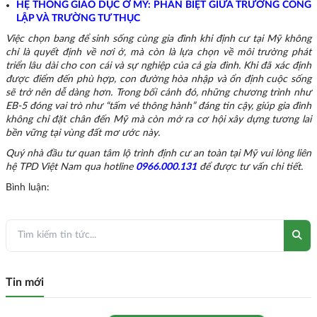
HỆ THỐNG GIÁO DỤC Ở MỸ: PHÂN BIỆT GIỮA TRƯỜNG CÔNG
LẬP VÀ TRƯỜNG TƯ THỤC
Việc chọn bang để sinh sống cùng gia đình khi định cư tại Mỹ không
chỉ là quyết định về nơi ở, mà còn là lựa chọn về môi trường phát
triển lâu dài cho con cái và sự nghiệp của cả gia đình. Khi đã xác định
được điểm đến phù hợp, con đường hòa nhập và ổn định cuộc sống
sẽ trở nên dễ dàng hơn. Trong bối cảnh đó, những chương trình như
EB-5 đóng vai trò như “tấm vé thông hành” đáng tin cậy, giúp gia đình
không chỉ đặt chân đến Mỹ mà còn mở ra cơ hội xây dựng tương lai
bền vững tại vùng đất mơ ước này.
Quý nhà đầu tư quan tâm lộ trình định cư an toàn tại Mỹ vui lòng liên
hệ TPD Việt Nam qua hotline
0966.000.131
để được tư vấn chi tiết.
Bình luận:
Tin mới