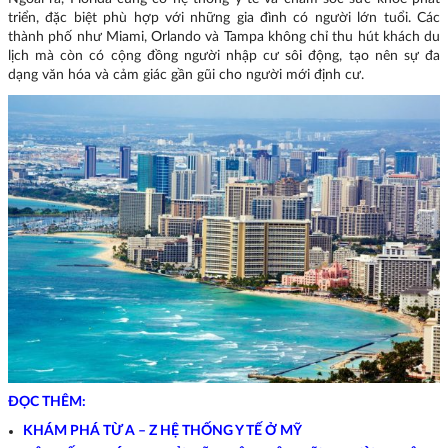
triển, đặc biệt phù hợp với những gia đình có người lớn tuổi. Các
thành phố như Miami, Orlando và Tampa không chỉ thu hút khách du
lịch mà còn có cộng đồng người nhập cư sôi động, tạo nên sự đa
dạng văn hóa và cảm giác gần gũi cho người mới định cư.
ĐỌC THÊM:
KHÁM PHÁ TỪ A – Z HỆ THỐNG Y TẾ Ở MỸ