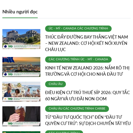
Nhiều người đọc
ÚC - MỸ - CANADA
CÁC CHƯƠNG TRÌNH
THÚC ĐẨY ĐƯỜNG BAY THẲNG VIỆT NAM
– NEW ZEALAND: CƠ HỘI KẾT NỐI XUYÊN
CHÂU LỤC
CÁC CHƯƠNG TRÌNH
ÚC - MỸ - CANADA
KINH TẾ NEW ZEALAND 2026: NẮM RÕ THỊ
TRƯỜNG VÀ CƠ HỘI CHO NHÀ ĐẦU TƯ
CHÂU ÂU
ĐIỀU KIỆN CƯ TRÚ THUẾ SÍP 2026: QUY TẮC
60 NGÀY VÀ ƯU ĐÃI NON-DOM
CHÂU ÂU
CÁC CHƯƠNG TRÌNH
CARIBE
TỪ “ĐẦU TƯ QUỐC TỊCH” ĐẾN “ĐẦU TƯ
QUYỀN CƯ TRÚ”: SỰ DỊCH CHUYỂN TẤT YẾU