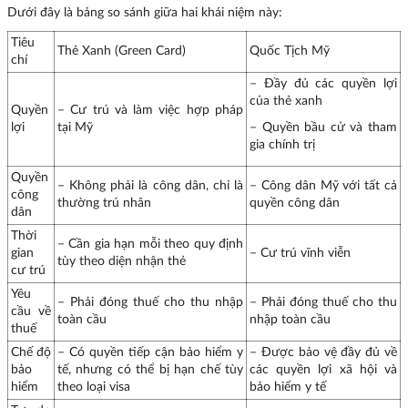
Dưới đây là bảng so sánh giữa hai khái niệm này:
Tiêu
Thẻ Xanh (Green Card)
Quốc Tịch Mỹ
chí
– Đầy đủ các quyền lợi
của thẻ xanh
Quyền
– Cư trú và làm việc hợp pháp
lợi
tại Mỹ
– Quyền bầu cử và tham
gia chính trị
Quyền
– Không phải là công dân, chỉ là
– Công dân Mỹ với tất cả
công
thường trú nhân
quyền công dân
dân
Thời
– Cần gia hạn mỗi theo quy định
gian
– Cư trú vĩnh viễn
tùy theo diện nhận thẻ
cư trú
Yêu
– Phải đóng thuế cho thu nhập
– Phải đóng thuế cho thu
cầu về
toàn cầu
nhập toàn cầu
thuế
Chế độ
– Có quyền tiếp cận bảo hiểm y
– Được bảo vệ đầy đủ về
bảo
tế, nhưng có thể bị hạn chế tùy
các quyền lợi xã hội và
hiểm
theo loại visa
bảo hiểm y tế