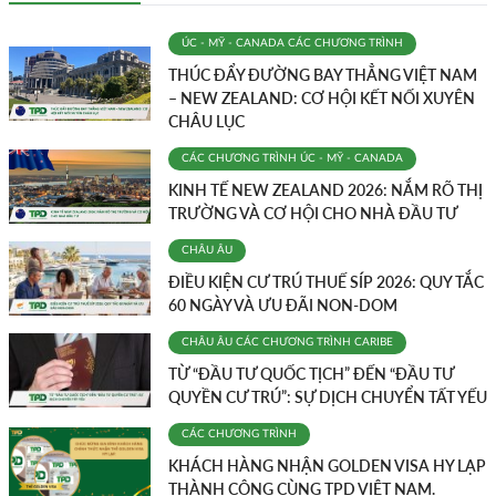
ÚC - MỸ - CANADA
CÁC CHƯƠNG TRÌNH
THÚC ĐẨY ĐƯỜNG BAY THẲNG VIỆT NAM
– NEW ZEALAND: CƠ HỘI KẾT NỐI XUYÊN
CHÂU LỤC
CÁC CHƯƠNG TRÌNH
ÚC - MỸ - CANADA
KINH TẾ NEW ZEALAND 2026: NẮM RÕ THỊ
TRƯỜNG VÀ CƠ HỘI CHO NHÀ ĐẦU TƯ
CHÂU ÂU
ĐIỀU KIỆN CƯ TRÚ THUẾ SÍP 2026: QUY TẮC
60 NGÀY VÀ ƯU ĐÃI NON-DOM
CHÂU ÂU
CÁC CHƯƠNG TRÌNH
CARIBE
TỪ “ĐẦU TƯ QUỐC TỊCH” ĐẾN “ĐẦU TƯ
QUYỀN CƯ TRÚ”: SỰ DỊCH CHUYỂN TẤT YẾU
CÁC CHƯƠNG TRÌNH
KHÁCH HÀNG NHẬN GOLDEN VISA HY LẠP
THÀNH CÔNG CÙNG TPD VIỆT NAM.