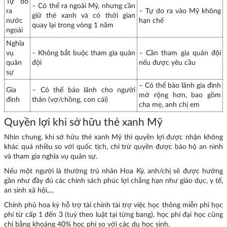
Tự do
– Có thể ra ngoài Mỹ, nhưng cần
ra
– Tự do ra vào Mỹ không
giữ thẻ xanh và có thời gian
nước
hạn chế
quay lại trong vòng 1 năm
ngoài
Nghĩa
vụ
– Không bắt buộc tham gia quân
– Cần tham gia quân đội
quân
đội
nếu được yêu cầu
sự
– Có thể bảo lãnh gia đình
Gia
– Có thể bảo lãnh cho người
mở rộng hơn, bao gồm
đình
thân (vợ/chồng, con cái)
cha mẹ, anh chị em
Quyền lợi khi sở hữu thẻ xanh Mỹ
Nhìn chung, khi sở hữu thẻ xanh Mỹ thì quyền lợi được nhận không
khác quá nhiều so với quốc tịch, chỉ trừ quyền được bảo hộ an ninh
và tham gia nghĩa vụ quân sự.
Nếu một người là thường trú nhân Hoa Kỳ, anh/chị sẽ được hưởng
gần như đầy đủ các chính sách phúc lợi chẳng hạn như giáo dục, y tế,
an sinh xã hội,…
Chính phủ hoa kỳ hỗ trợ tài chính tài trợ việc học thông miễn phí học
phí từ cấp 1 đến 3 (tuỳ theo luật tại từng bang), học phí đại học cũng
chỉ bằng khoảng 40% học phí so với các du học sinh.