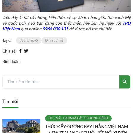
Trên đây là tất cả những kiến thức về sự khác nhau giữa thẻ xanh Mỹ
và quốc tịch, nếu bạn đang còn thắc mắc, hãy liên hệ ngay với
TPD
Việt Nam
qua hotline
0966.000.131
để được hỗ trợ chi tiết.
Tags:
đầu tư eb-5
Định cư mỹ
Chia sẻ:
Bình luận:
Tin mới
ÚC - MỸ - CANADA
CÁC CHƯƠNG TRÌNH
THÚC ĐẨY ĐƯỜNG BAY THẲNG VIỆT NAM
– NEW ZEALAND: CƠ HỘI KẾT NỐI XUYÊN