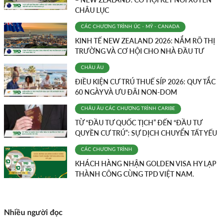
CHÂU LỤC
CÁC CHƯƠNG TRÌNH
ÚC - MỸ - CANADA
KINH TẾ NEW ZEALAND 2026: NẮM RÕ THỊ
TRƯỜNG VÀ CƠ HỘI CHO NHÀ ĐẦU TƯ
CHÂU ÂU
ĐIỀU KIỆN CƯ TRÚ THUẾ SÍP 2026: QUY TẮC
60 NGÀY VÀ ƯU ĐÃI NON-DOM
CHÂU ÂU
CÁC CHƯƠNG TRÌNH
CARIBE
TỪ “ĐẦU TƯ QUỐC TỊCH” ĐẾN “ĐẦU TƯ
QUYỀN CƯ TRÚ”: SỰ DỊCH CHUYỂN TẤT YẾU
CÁC CHƯƠNG TRÌNH
KHÁCH HÀNG NHẬN GOLDEN VISA HY LẠP
THÀNH CÔNG CÙNG TPD VIỆT NAM.
Nhiều người đọc