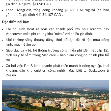
gia đình 4 người: $4.098 CAD
Theo LivingCost, tổng cộng khoảng $1.786 CAD/người (đã bao
gồm thuê), gia đình 4 là $4.107 CAD .
Đặc điểm nổi bật:
Chi phí sinh hoạt rẻ hơn các thành phố lớn như Toronto hay
Vancouver, mức phí chung khá “mềm” với nhiều gia đình.
Môi trường sống thoáng đãng, thời tiết lục địa rõ rệt: mùa đông
lạnh, mùa hè ấm áp.
Giáo dục và y tế: hệ thống trường công miễn phí (đến hết cấp 12),
dịch vụ y tế nằm trong Medicare – bảo hiểm công do chính phủ hỗ
trợ.
Cơ hội việc làm & kinh doanh: phát triển mạnh ở nông nghiệp, khai
khoáng, dầu khí, logistics, công nghệ… đặc biệt tại Saskatoon &
Regina.