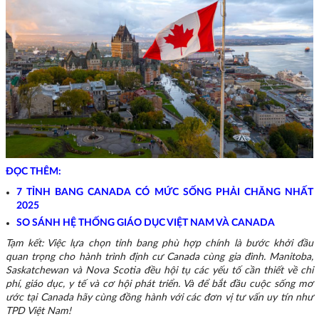
ĐỌC THÊM:
7 TỈNH BANG CANADA CÓ MỨC SỐNG PHẢI CHĂNG NHẤT
2025
SO SÁNH HỆ THỐNG GIÁO DỤC VIỆT NAM VÀ CANADA
Tạm kết: Việc lựa chọn tỉnh bang phù hợp chính là bước khởi đầu
quan trọng cho hành trình định cư Canada cùng gia đình. Manitoba,
Saskatchewan và Nova Scotia đều hội tụ các yếu tố cần thiết về chi
phí, giáo dục, y tế và cơ hội phát triển. Và để bắt đầu cuộc sống mơ
ước tại Canada hãy cùng đồng hành với các đơn vị tư vấn uy tín như
TPD Việt Nam!