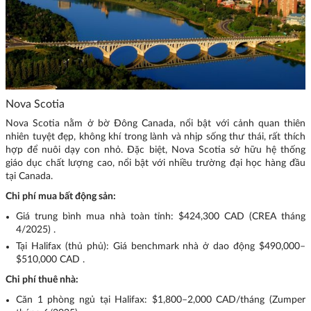
Nova Scotia
Nova Scotia nằm ở bờ Đông Canada, nổi bật với cảnh quan thiên
nhiên tuyệt đẹp, không khí trong lành và nhịp sống thư thái, rất thích
hợp để nuôi dạy con nhỏ. Đặc biệt, Nova Scotia sở hữu hệ thống
giáo dục chất lượng cao, nổi bật với nhiều trường đại học hàng đầu
tại Canada.
Chi phí mua bất động sản:
Giá trung bình mua nhà toàn tỉnh: $424,300 CAD (CREA tháng
4/2025) .
Tại Halifax (thủ phủ): Giá benchmark nhà ở dao động $490,000–
$510,000 CAD .
Chi phí thuê nhà:
Căn 1 phòng ngủ tại Halifax: $1,800–2,000 CAD/tháng (Zumper