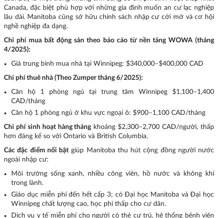
Canada, đặc biệt phù hợp với những gia đình muốn an cư lạc nghiệp
lâu dài. Manitoba cũng sở hữu chính sách nhập cư cởi mở và cơ hội
nghề nghiệp đa dạng.
Chi phí mua bất động sản theo báo cáo từ nền tảng WOWA (tháng
4/2025):
Giá trung bình mua nhà tại Winnipeg: $340,000–$400,000 CAD
Chi phí thuê nhà (Theo Zumper tháng 6/2025):
Căn hộ 1 phòng ngủ tại trung tâm Winnipeg $1,100–1,400
CAD/tháng
Căn hộ 1 phòng ngủ ở khu vực ngoại ô: $900–1,100 CAD/tháng
Chi phí sinh hoạt hàng tháng
khoảng $2,300–2,700 CAD/người, thấp
hơn đáng kể so với Ontario và British Columbia.
Các đặc điểm nổi bật
giúp Manitoba thu hút cộng đồng người nước
ngoài nhập cư:
Môi trường sống xanh, nhiều công viên, hồ nước và không khí
trong lành.
Giáo dục miễn phí đến hết cấp 3; có Đại học Manitoba và Đại học
Winnipeg chất lượng cao, học phí thấp cho cư dân.
Dịch vụ y tế miễn phí cho người có thẻ cư trú, hệ thống bệnh viện