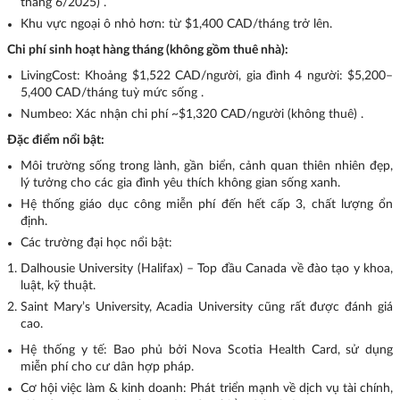
tháng 6/2025) .
Khu vực ngoại ô nhỏ hơn: từ $1,400 CAD/tháng trở lên.
Chi phí sinh hoạt hàng tháng (không gồm thuê nhà):
LivingCost: Khoảng $1,522 CAD/người, gia đình 4 người: $5,200–
5,400 CAD/tháng tuỳ mức sống .
Numbeo: Xác nhận chi phí ~$1,320 CAD/người (không thuê) .
Đặc điểm nổi bật:
Môi trường sống trong lành, gần biển, cảnh quan thiên nhiên đẹp,
lý tưởng cho các gia đình yêu thích không gian sống xanh.
Hệ thống giáo dục công miễn phí đến hết cấp 3, chất lượng ổn
định.
Các trường đại học nổi bật:
Dalhousie University (Halifax) – Top đầu Canada về đào tạo y khoa,
luật, kỹ thuật.
Saint Mary’s University, Acadia University cũng rất được đánh giá
cao.
Hệ thống y tế: Bao phủ bởi Nova Scotia Health Card, sử dụng
miễn phí cho cư dân hợp pháp.
Cơ hội việc làm & kinh doanh: Phát triển mạnh về dịch vụ tài chính,