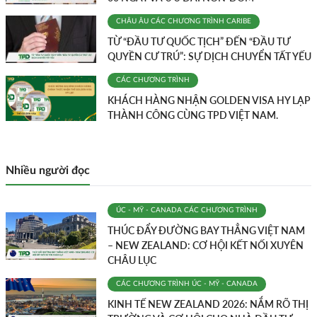
CHÂU ÂU
CÁC CHƯƠNG TRÌNH
CARIBE
TỪ “ĐẦU TƯ QUỐC TỊCH” ĐẾN “ĐẦU TƯ
QUYỀN CƯ TRÚ”: SỰ DỊCH CHUYỂN TẤT YẾU
CÁC CHƯƠNG TRÌNH
KHÁCH HÀNG NHẬN GOLDEN VISA HY LẠP
THÀNH CÔNG CÙNG TPD VIỆT NAM.
Nhiều người đọc
ÚC - MỸ - CANADA
CÁC CHƯƠNG TRÌNH
THÚC ĐẨY ĐƯỜNG BAY THẲNG VIỆT NAM
– NEW ZEALAND: CƠ HỘI KẾT NỐI XUYÊN
CHÂU LỤC
CÁC CHƯƠNG TRÌNH
ÚC - MỸ - CANADA
KINH TẾ NEW ZEALAND 2026: NẮM RÕ THỊ