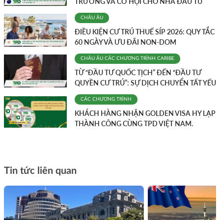
TRƯỜNG VÀ CƠ HỘI CHO NHÀ ĐẦU TƯ
CHÂU ÂU
ĐIỀU KIỆN CƯ TRÚ THUẾ SÍP 2026: QUY TẮC
60 NGÀY VÀ ƯU ĐÃI NON-DOM
CHÂU ÂU
CÁC CHƯƠNG TRÌNH
CARIBE
TỪ “ĐẦU TƯ QUỐC TỊCH” ĐẾN “ĐẦU TƯ
QUYỀN CƯ TRÚ”: SỰ DỊCH CHUYỂN TẤT YẾU
CÁC CHƯƠNG TRÌNH
KHÁCH HÀNG NHẬN GOLDEN VISA HY LẠP
THÀNH CÔNG CÙNG TPD VIỆT NAM.
Tin tức liên quan