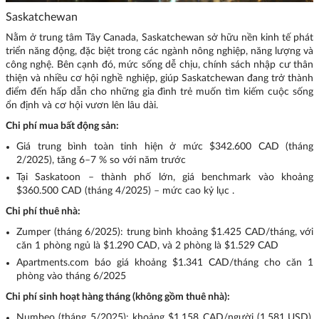
Saskatchewan
Nằm ở trung tâm Tây Canada, Saskatchewan sở hữu nền kinh tế phát
triển năng động, đặc biệt trong các ngành nông nghiệp, năng lượng và
công nghệ. Bên cạnh đó, mức sống dễ chịu, chính sách nhập cư thân
thiện và nhiều cơ hội nghề nghiệp, giúp Saskatchewan đang trở thành
điểm đến hấp dẫn cho những gia đình trẻ muốn tìm kiếm cuộc sống
ổn định và cơ hội vươn lên lâu dài.
Chi phí mua bất động sản:
Giá trung bình toàn tỉnh hiện ở mức $342.600 CAD (tháng
2/2025), tăng 6–7 % so với năm trước
Tại Saskatoon – thành phố lớn, giá benchmark vào khoảng
$360.500 CAD (tháng 4/2025) – mức cao kỷ lục .
Chi phí thuê nhà:
Zumper (tháng 6/2025): trung bình khoảng $1.425 CAD/tháng, với
căn 1 phòng ngủ là $1.290 CAD, và 2 phòng là $1.529 CAD
Apartments.com báo giá khoảng $1.341 CAD/tháng cho căn 1
phòng vào tháng 6/2025
Chi phí sinh hoạt hàng tháng (không gồm thuê nhà):
Numbeo (tháng 5/2025): khoảng $1.158 CAD/người (1.581 USD),