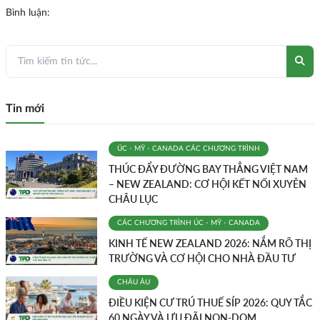
Bình luận:
Tin mới
ÚC - MỸ - CANADA
CÁC CHƯƠNG TRÌNH
THÚC ĐẨY ĐƯỜNG BAY THẲNG VIỆT NAM
– NEW ZEALAND: CƠ HỘI KẾT NỐI XUYÊN
CHÂU LỤC
CÁC CHƯƠNG TRÌNH
ÚC - MỸ - CANADA
KINH TẾ NEW ZEALAND 2026: NẮM RÕ THỊ
TRƯỜNG VÀ CƠ HỘI CHO NHÀ ĐẦU TƯ
CHÂU ÂU
ĐIỀU KIỆN CƯ TRÚ THUẾ SÍP 2026: QUY TẮC
60 NGÀY VÀ ƯU ĐÃI NON-DOM