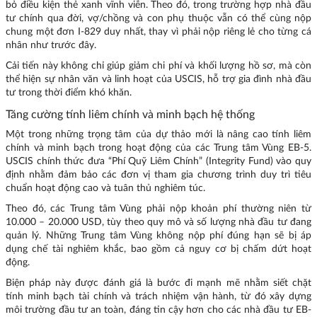
bỏ điều kiện thẻ xanh vĩnh viễn. Theo đó, trong trường hợp nhà đầu
tư chính qua đời, vợ/chồng và con phụ thuộc vẫn có thể cùng nộp
chung một đơn I-829 duy nhất, thay vì phải nộp riêng lẻ cho từng cá
nhân như trước đây.
Cải tiến này không chỉ giúp giảm chi phí và khối lượng hồ sơ, mà còn
thể hiện sự nhân văn và linh hoạt của USCIS, hỗ trợ gia đình nhà đầu
tư trong thời điểm khó khăn.
Tăng cường tính liêm chính và minh bạch hệ thống
Một trong những trọng tâm của dự thảo mới là nâng cao tính liêm
chính và minh bạch trong hoạt động của các Trung tâm Vùng EB-5.
USCIS chính thức đưa “Phí Quỹ Liêm Chính” (Integrity Fund) vào quy
định nhằm đảm bảo các đơn vị tham gia chương trình duy trì tiêu
chuẩn hoạt động cao và tuân thủ nghiêm túc.
Theo đó, các Trung tâm Vùng phải nộp khoản phí thường niên từ
10.000 – 20.000 USD, tùy theo quy mô và số lượng nhà đầu tư đang
quản lý. Những Trung tâm Vùng không nộp phí đúng hạn sẽ bị áp
dụng chế tài nghiêm khắc, bao gồm cả nguy cơ bị chấm dứt hoạt
động.
Biện pháp này được đánh giá là bước đi mạnh mẽ nhằm siết chặt
tính minh bạch tài chính và trách nhiệm vận hành, từ đó xây dựng
môi trường đầu tư an toàn, đáng tin cậy hơn cho các nhà đầu tư EB-