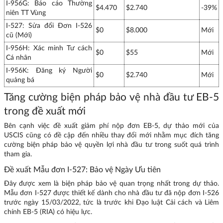
I-956G: Báo cáo Thường
$4.470
$2.740
-39%
niên TT Vùng
I-527: Sửa đổi Đơn I-526
$0
$8.000
Mới
cũ (Mới)
I-956H: Xác minh Tư cách
$0
$55
Mới
Cá nhân
I-956K: Đăng ký Người
$0
$2.740
Mới
quảng bá
Tăng cường biện pháp bảo vệ nhà đầu tư EB-5
trong đề xuất mới
Bên cạnh việc đề xuất giảm phí nộp đơn EB-5, dự thảo mới của
USCIS cũng có đề cập đến nhiều thay đổi mới nhằm mục đích tăng
cường biện pháp bảo vệ quyền lợi nhà đầu tư trong suốt quá trình
tham gia.
Đề xuất Mẫu đơn I-527: Bảo vệ Ngày Ưu tiên
Đây được xem là biện pháp bảo vệ quan trọng nhất trong dự thảo.
Mẫu đơn I-527 được thiết kế dành cho nhà đầu tư đã nộp đơn I-526
trước ngày 15/03/2022, tức là trước khi Đạo luật Cải cách và Liêm
chính EB-5 (RIA) có hiệu lực.