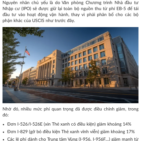
Nguyên nhân chủ yếu là do Văn phòng Chương trình Nhà đầu tư
Nhập cư (IPO) sẽ được giữ lại toàn bộ nguồn thu từ phí EB-5 để tái
đầu tư vào hoạt động vận hành, thay vì phải phân bổ cho các bộ
phận khác của USCIS như trước đây.
Nhờ đó, nhiều mức phí quan trọng đã được điều chỉnh giảm, trong
đó:
Đơn I-526/I-526E (xin Thẻ xanh có điều kiện) giảm khoảng 14%
Đơn I-829 (gỡ bỏ điều kiện Thẻ xanh vĩnh viễn) giảm khoảng 17%
Các lệ phí dành cho Trung tâm Vùng (I-956, I-956F…) giảm mạnh từ