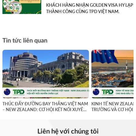
KHÁCH HÀNG NHẬN GOLDEN VISA HY LẠP
THÀNH CÔNG CÙNG TPD VIỆT NAM.
Tin tức liên quan
THÚC ĐẨY ĐƯỜNG BAY THẲNG VIỆT NAM
KINH TẾ NEW ZEALAN
– NEW ZEALAND: CƠ HỘI KẾT NỐI XUYÊN
TRƯỜNG VÀ CƠ HỘI 
CHÂU LỤC
Liên hệ với chúng tôi