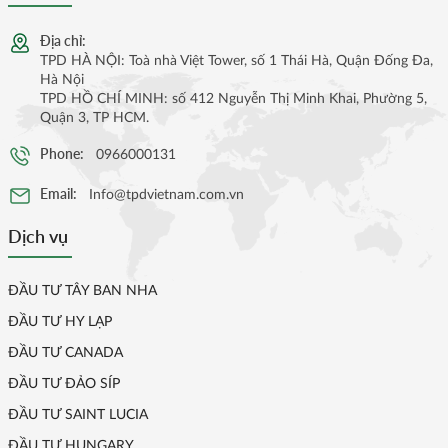
Địa chỉ:
TPD HÀ NỘI: Toà nhà Việt Tower, số 1 Thái Hà, Quận Đống Đa,
Hà Nội
TPD HỒ CHÍ MINH: số 412 Nguyễn Thị Minh Khai, Phường 5,
Quận 3, TP HCM.
Phone:
0966000131
Email:
Info@tpdvietnam.com.vn
Dịch vụ
ĐẦU TƯ TÂY BAN NHA
ĐẦU TƯ HY LẠP
ĐẦU TƯ CANADA
ĐẦU TƯ ĐẢO SÍP
ĐẦU TƯ SAINT LUCIA
ĐẦU TƯ HUNGARY