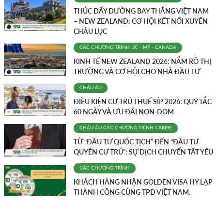
THÚC ĐẨY ĐƯỜNG BAY THẲNG VIỆT NAM
– NEW ZEALAND: CƠ HỘI KẾT NỐI XUYÊN
CHÂU LỤC
CÁC CHƯƠNG TRÌNH
ÚC - MỸ - CANADA
KINH TẾ NEW ZEALAND 2026: NẮM RÕ THỊ
TRƯỜNG VÀ CƠ HỘI CHO NHÀ ĐẦU TƯ
CHÂU ÂU
ĐIỀU KIỆN CƯ TRÚ THUẾ SÍP 2026: QUY TẮC
60 NGÀY VÀ ƯU ĐÃI NON-DOM
CHÂU ÂU
CÁC CHƯƠNG TRÌNH
CARIBE
TỪ “ĐẦU TƯ QUỐC TỊCH” ĐẾN “ĐẦU TƯ
QUYỀN CƯ TRÚ”: SỰ DỊCH CHUYỂN TẤT YẾU
CÁC CHƯƠNG TRÌNH
KHÁCH HÀNG NHẬN GOLDEN VISA HY LẠP
THÀNH CÔNG CÙNG TPD VIỆT NAM.