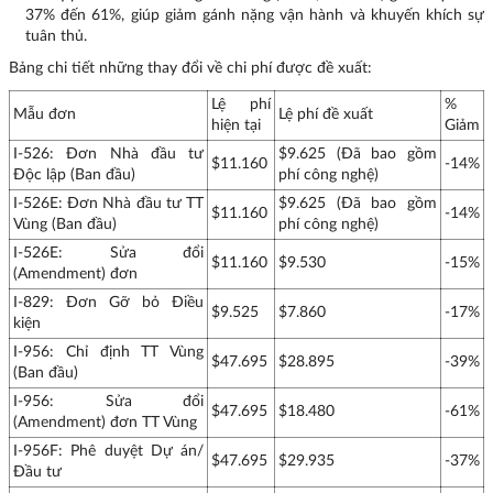
37% đến 61%, giúp giảm gánh nặng vận hành và khuyến khích sự
tuân thủ.
Bảng chi tiết những thay đổi về chi phí được đề xuất:
Lệ phí
%
Mẫu đơn
Lệ phí đề xuất
hiện tại
Giảm
I-526: Đơn Nhà đầu tư
$9.625 (Đã bao gồm
$11.160
-14%
Độc lập (Ban đầu)
phí công nghệ)
I-526E: Đơn Nhà đầu tư TT
$9.625 (Đã bao gồm
$11.160
-14%
Vùng (Ban đầu)
phí công nghệ)
I-526E: Sửa đổi
$11.160
$9.530
-15%
(Amendment) đơn
I-829: Đơn Gỡ bỏ Điều
$9.525
$7.860
-17%
kiện
I-956: Chỉ định TT Vùng
$47.695
$28.895
-39%
(Ban đầu)
I-956: Sửa đổi
$47.695
$18.480
-61%
(Amendment) đơn TT Vùng
I-956F: Phê duyệt Dự án/
$47.695
$29.935
-37%
Đầu tư