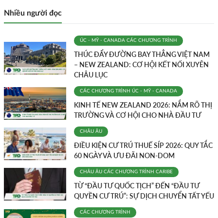
Nhiều người đọc
ÚC - MỸ - CANADA
CÁC CHƯƠNG TRÌNH
THÚC ĐẨY ĐƯỜNG BAY THẲNG VIỆT NAM
– NEW ZEALAND: CƠ HỘI KẾT NỐI XUYÊN
CHÂU LỤC
CÁC CHƯƠNG TRÌNH
ÚC - MỸ - CANADA
KINH TẾ NEW ZEALAND 2026: NẮM RÕ THỊ
TRƯỜNG VÀ CƠ HỘI CHO NHÀ ĐẦU TƯ
CHÂU ÂU
ĐIỀU KIỆN CƯ TRÚ THUẾ SÍP 2026: QUY TẮC
60 NGÀY VÀ ƯU ĐÃI NON-DOM
CHÂU ÂU
CÁC CHƯƠNG TRÌNH
CARIBE
TỪ “ĐẦU TƯ QUỐC TỊCH” ĐẾN “ĐẦU TƯ
QUYỀN CƯ TRÚ”: SỰ DỊCH CHUYỂN TẤT YẾU
CÁC CHƯƠNG TRÌNH