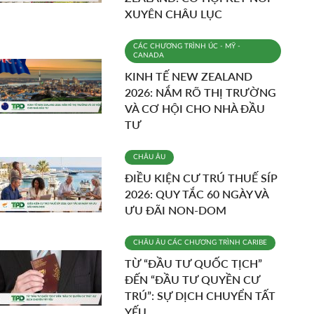
XUYÊN CHÂU LỤC
CÁC CHƯƠNG TRÌNH
ÚC - MỸ -
CANADA
KINH TẾ NEW ZEALAND
2026: NẮM RÕ THỊ TRƯỜNG
VÀ CƠ HỘI CHO NHÀ ĐẦU
TƯ
CHÂU ÂU
ĐIỀU KIỆN CƯ TRÚ THUẾ SÍP
2026: QUY TẮC 60 NGÀY VÀ
ƯU ĐÃI NON-DOM
CHÂU ÂU
CÁC CHƯƠNG TRÌNH
CARIBE
TỪ “ĐẦU TƯ QUỐC TỊCH”
ĐẾN “ĐẦU TƯ QUYỀN CƯ
TRÚ”: SỰ DỊCH CHUYỂN TẤT
YẾU