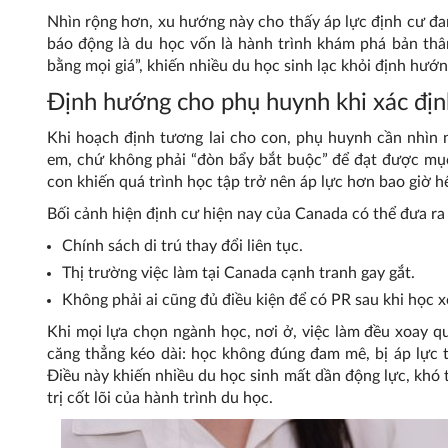
Nhìn rộng hơn, xu hướng này cho thấy áp lực định cư đa
báo động là du học vốn là hành trình khám phá bản thân 
bằng mọi giá”, khiến nhiều du học sinh lạc khỏi định hướ
Định hướng cho phụ huynh khi xác định
Khi hoạch định tương lai cho con, phụ huynh cần nhìn n
em, chứ không phải “đòn bẩy bắt buộc” để đạt được mục 
con khiến quá trình học tập trở nên áp lực hơn bao giờ hế
Bối cảnh hiện định cư hiện nay của Canada có thể đưa ra
Chính sách di trú thay đổi liên tục.
Thị trường việc làm tại Canada cạnh tranh gay gắt.
Không phải ai cũng đủ điều kiện để có PR sau khi học x
Khi mọi lựa chọn ngành học, nơi ở, việc làm đều xoay qua
căng thẳng kéo dài: học không đúng đam mê, bị áp lực t
Điều này khiến nhiều du học sinh mất dần động lực, khó 
trị cốt lõi của hành trình du học.