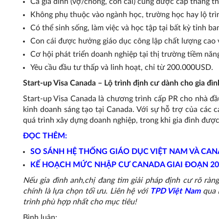
Cả gia đình (vợ/chồng, con cái) cùng được cấp thẳng t
Không phụ thuộc vào ngành học, trường học hay lộ tr
Có thể sinh sống, làm việc và học tập tại bất kỳ tỉnh b
Con cái được hưởng giáo dục công lập chất lượng cao v
Cơ hội phát triển doanh nghiệp tại thị trường tiềm năn
Yêu cầu đầu tư thấp và linh hoạt, chỉ từ 200.000USD.
Start-up Visa Canada – Lộ trình định cư dành cho gia đìn
Start-up Visa Canada là chương trình cấp PR cho nhà đầ
kinh doanh sáng tạo tại Canada. Với sự hỗ trợ của các 
quá trình xây dựng doanh nghiệp, trong khi gia đình đượ
ĐỌC THÊM:
SO SÁNH HỆ THỐNG GIÁO DỤC VIỆT NAM VÀ CA
KẾ HOẠCH MỨC NHẬP CƯ CANADA GIAI ĐOẠN 202
Nếu gia đình anh,chị đang tìm giải pháp định cư rõ ràng
chính là lựa chọn tối ưu. Liên hệ với
TPD Việt Nam
qua 
trình phù hợp nhất cho mục tiêu!
Bình luận: