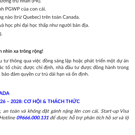
hường trú nhân (PR).
ình PGWP của con cái.
ang nào (trừ Quebec) trên toàn Canada.
à học phí đại học thấp như người bản địa.
g.
h nhìn xa trông rộng!
u tư thông qua việc đồng sáng lập hoặc phát triển một dự án
các tổ chức được chỉ định, nhà đầu tư được đồng hành trong
c bảo đảm quyền cư trú dài hạn và ổn định.
NADA
6 – 2028: CƠ HỘI & THÁCH THỨC
, an toàn và không đặt gánh nặng lên con cái, Start-up Visa
Hotline
09666.000.131
để được hỗ trợ phân tích hồ sơ và lộ