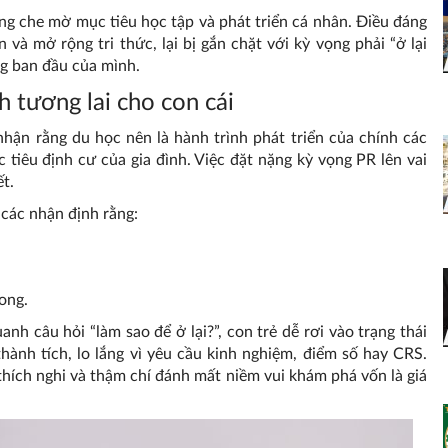
ng che mờ mục tiêu học tập và phát triển cá nhân. Điều đáng
và mở rộng tri thức, lại bị gắn chặt với kỳ vọng phải “ở lại
ng ban đầu của mình.
 tương lai cho con cái
hận rằng du học nên là hành trình phát triển của chính các
tiêu định cư của gia đình. Việc đặt nặng kỳ vọng PR lên vai
t.
 các nhận định rằng:
ong.
nh câu hỏi “làm sao để ở lại?”, con trẻ dễ rơi vào trạng thái
hành tích, lo lắng vì yêu cầu kinh nghiệm, điểm số hay CRS.
thích nghi và thậm chí đánh mất niềm vui khám phá vốn là giá