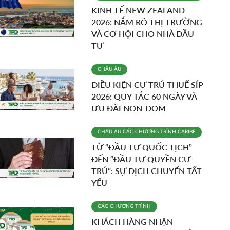
KINH TẾ NEW ZEALAND
2026: NẮM RÕ THỊ TRƯỜNG
VÀ CƠ HỘI CHO NHÀ ĐẦU
TƯ
CHÂU ÂU
ĐIỀU KIỆN CƯ TRÚ THUẾ SÍP
2026: QUY TẮC 60 NGÀY VÀ
ƯU ĐÃI NON-DOM
CHÂU ÂU
CÁC CHƯƠNG TRÌNH
CARIBE
TỪ “ĐẦU TƯ QUỐC TỊCH”
ĐẾN “ĐẦU TƯ QUYỀN CƯ
TRÚ”: SỰ DỊCH CHUYỂN TẤT
YẾU
CÁC CHƯƠNG TRÌNH
KHÁCH HÀNG NHẬN