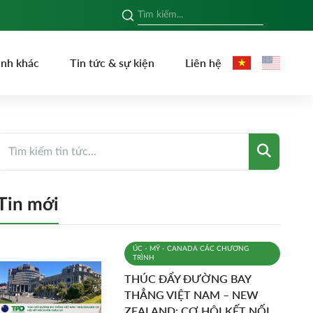
ình khác
Tin tức & sự kiện
Liên hệ
Tin mới
ÚC - MỸ - CANADA
CÁC CHƯƠNG
TRÌNH
THÚC ĐẨY ĐƯỜNG BAY
THẲNG VIỆT NAM – NEW
ZEALAND: CƠ HỘI KẾT NỐI