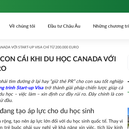
Về chúng tôi
Đầu tư Châu Âu
Những chương tr
NADA VỚI START-UP VISA CHỈ TỪ 200.000 EURO
O CON CÁI KHI DU HỌC CANADA VỚI
RO
hải tìm đường ở lại hay “giữ thẻ PR” cho con sau tốt nghiệp
g trình Start-up Visa
trở thành giải pháp chiến lược giúp cả
u học – việc làm – xin định cư đầy rủi ro. Đây chính là con
ừ đầu.
đang tạo áp lực cho du học sinh
ộng, tạo nên áp lực lớn đối với du học sinh quốc tế. Thay vì
n trẻ buộc phải suy nghĩ về khả năng xin việc, tích lũy kinh