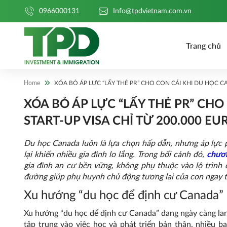
0966000131
Info@tpdvietnam.com.vn
Trang chủ
Home
XÓA BỎ ÁP LỰC “LẤY THẺ PR” CHO CON CÁI KHI DU HỌC CA
XÓA BỎ ÁP LỰC “LẤY THẺ PR” CH
START-UP VISA CHỈ TỪ 200.000 EU
Du học Canada luôn là lựa chọn hấp dẫn, nhưng áp lực p
lại khiến nhiều gia đình lo lắng. Trong bối cảnh đó,
chươn
gia đình an cư bền vững, không phụ thuộc vào lộ trình d
đường giúp phụ huynh chủ động tương lai của con ngay t
Xu hướng “du học để định cư Canada” 
Xu hướng “du học để định cư Canada” đang ngày càng lan r
tập trung vào việc học và phát triển bản thân, nhiều bạ