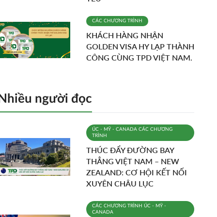
CÁC CHƯƠNG TRÌNH
KHÁCH HÀNG NHẬN
GOLDEN VISA HY LẠP THÀNH
CÔNG CÙNG TPD VIỆT NAM.
Nhiều người đọc
ÚC - MỸ - CANADA
CÁC CHƯƠNG
TRÌNH
THÚC ĐẨY ĐƯỜNG BAY
THẲNG VIỆT NAM – NEW
ZEALAND: CƠ HỘI KẾT NỐI
XUYÊN CHÂU LỤC
CÁC CHƯƠNG TRÌNH
ÚC - MỸ -
CANADA