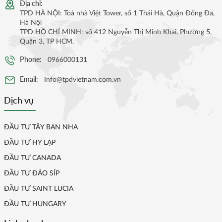
Địa chỉ:
TPD HÀ NỘI: Toà nhà Việt Tower, số 1 Thái Hà, Quận Đống Đa,
Hà Nội
TPD HỒ CHÍ MINH: số 412 Nguyễn Thị Minh Khai, Phường 5,
Quận 3, TP HCM.
Phone:
0966000131
Email:
Info@tpdvietnam.com.vn
Dịch vụ
ĐẦU TƯ TÂY BAN NHA
ĐẦU TƯ HY LẠP
ĐẦU TƯ CANADA
ĐẦU TƯ ĐẢO SÍP
ĐẦU TƯ SAINT LUCIA
ĐẦU TƯ HUNGARY