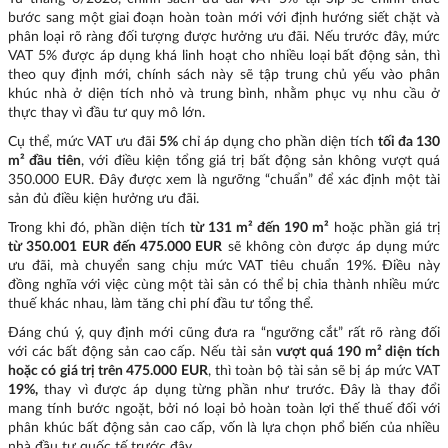
bước sang một giai đoạn hoàn toàn mới với định hướng siết chặt và
phân loại rõ ràng đối tượng được hưởng ưu đãi. Nếu trước đây, mức
VAT 5% được áp dụng khá linh hoạt cho nhiều loại bất động sản, thì
theo quy định mới, chính sách này sẽ tập trung chủ yếu vào phân
khúc nhà ở diện tích nhỏ và trung bình, nhằm phục vụ nhu cầu ở
thực thay vì đầu tư quy mô lớn.
Cụ thể, mức VAT ưu đãi
5%
chỉ áp dụng cho phần diện tích
tối đa 130
m² đầu tiên
, với điều kiện tổng giá trị bất động sản không vượt quá
350.000 EUR. Đây được xem là ngưỡng “chuẩn” để xác định một tài
sản đủ điều kiện hưởng ưu đãi.
Trong khi đó, phần diện tích
từ 131 m² đến 190 m²
hoặc phần giá trị
từ 350.001 EUR đến 475.000 EUR
sẽ không còn được áp dụng mức
ưu đãi, mà chuyển sang chịu mức VAT tiêu chuẩn 19%. Điều này
đồng nghĩa với việc cùng một tài sản có thể bị chia thành nhiều mức
thuế khác nhau, làm tăng chi phí đầu tư tổng thể.
Đáng chú ý, quy định mới cũng đưa ra “ngưỡng cắt” rất rõ ràng đối
với các bất động sản cao cấp. Nếu tài sản
vượt quá 190 m² diện tích
hoặc có giá trị trên 475.000 EUR
, thì toàn bộ tài sản sẽ bị áp mức VAT
19%,
thay vì được áp dụng từng phần như trước. Đây là thay đổi
mang tính bước ngoặt, bởi nó loại bỏ hoàn toàn lợi thế thuế đối với
phân khúc bất động sản cao cấp, vốn là lựa chọn phổ biến của nhiều
nhà đầu tư quốc tế trước đây