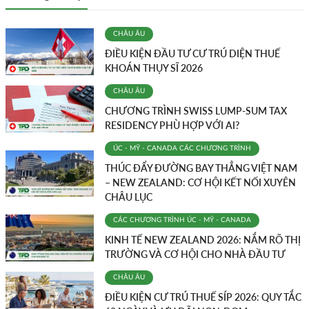
CHÂU ÂU
ĐIỀU KIỆN ĐẦU TƯ CƯ TRÚ DIỆN THUẾ
KHOÁN THỤY SĨ 2026
CHÂU ÂU
CHƯƠNG TRÌNH SWISS LUMP-SUM TAX
RESIDENCY PHÙ HỢP VỚI AI?
ÚC - MỸ - CANADA
CÁC CHƯƠNG TRÌNH
THÚC ĐẨY ĐƯỜNG BAY THẲNG VIỆT NAM
– NEW ZEALAND: CƠ HỘI KẾT NỐI XUYÊN
CHÂU LỤC
CÁC CHƯƠNG TRÌNH
ÚC - MỸ - CANADA
KINH TẾ NEW ZEALAND 2026: NẮM RÕ THỊ
TRƯỜNG VÀ CƠ HỘI CHO NHÀ ĐẦU TƯ
CHÂU ÂU
ĐIỀU KIỆN CƯ TRÚ THUẾ SÍP 2026: QUY TẮC