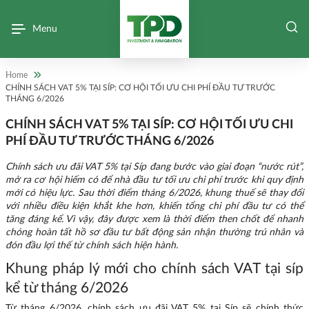
Menu
Home
CHÍNH SÁCH VAT 5% TẠI SÍP: CƠ HỘI TỐI ƯU CHI PHÍ ĐẦU TƯ TRƯỚC
THÁNG 6/2026
CHÍNH SÁCH VAT 5% TẠI SÍP: CƠ HỘI TỐI ƯU CHI
PHÍ ĐẦU TƯ TRƯỚC THÁNG 6/2026
Chính sách ưu đãi VAT 5% tại Síp đang bước vào giai đoạn “nước rút”,
mở ra cơ hội hiếm có để nhà đầu tư tối ưu chi phí trước khi quy định
mới có hiệu lực. Sau thời điểm tháng 6/2026, khung thuế sẽ thay đổi
với nhiều điều kiện khắt khe hơn, khiến tổng chi phí đầu tư có thể
tăng đáng kể. Vì vậy, đây được xem là thời điểm then chốt để nhanh
chóng hoàn tất hồ sơ đầu tư bất động sản nhận thường trú nhân và
đón đầu lợi thế từ chính sách hiện hành.
Khung pháp lý mới cho chính sách VAT tại síp
kể từ tháng 6/2026
Từ tháng 6/2026, chính sách ưu đãi VAT 5% tại Síp sẽ chính thức