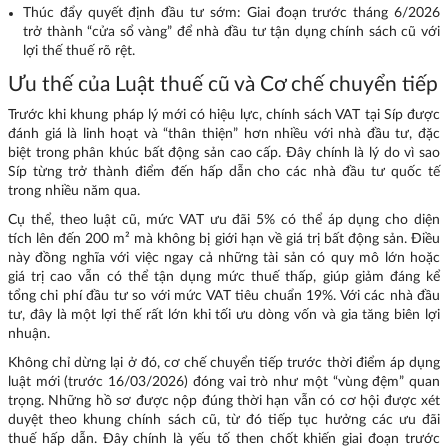
Thúc đẩy quyết định đầu tư sớm: Giai đoạn trước tháng 6/2026
trở thành “cửa sổ vàng” để nhà đầu tư tận dụng chính sách cũ với
lợi thế thuế rõ rệt.
Ưu thế của Luật thuế cũ và Cơ chế chuyển tiếp
Trước khi khung pháp lý mới có hiệu lực, chính sách VAT tại Síp được
đánh giá là linh hoạt và “thân thiện” hơn nhiều với nhà đầu tư, đặc
biệt trong phân khúc bất động sản cao cấp. Đây chính là lý do vì sao
Síp từng trở thành điểm đến hấp dẫn cho các nhà đầu tư quốc tế
trong nhiều năm qua.
Cụ thể, theo luật cũ, mức VAT ưu đãi 5% có thể áp dụng cho diện
tích lên đến 200 m² mà không bị giới hạn về giá trị bất động sản. Điều
này đồng nghĩa với việc ngay cả những tài sản có quy mô lớn hoặc
giá trị cao vẫn có thể tận dụng mức thuế thấp, giúp giảm đáng kể
tổng chi phí đầu tư so với mức VAT tiêu chuẩn 19%. Với các nhà đầu
tư, đây là một lợi thế rất lớn khi tối ưu dòng vốn và gia tăng biên lợi
nhuận.
Không chỉ dừng lại ở đó, cơ chế chuyển tiếp trước thời điểm áp dụng
luật mới (trước 16/03/2026) đóng vai trò như một “vùng đệm” quan
trọng. Những hồ sơ được nộp đúng thời hạn vẫn có cơ hội được xét
duyệt theo khung chính sách cũ, từ đó tiếp tục hưởng các ưu đãi
thuế hấp dẫn. Đây chính là yếu tố then chốt khiến giai đoạn trước