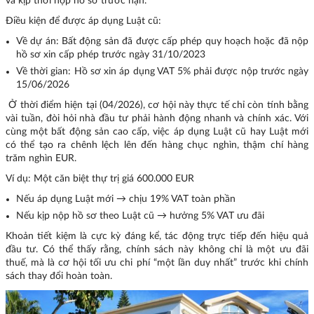
và kịp thời nộp hồ sơ trước hạn.
Điều kiện để được áp dụng Luật cũ:
Về dự án: Bất động sản đã được cấp phép quy hoạch hoặc đã nộp
hồ sơ xin cấp phép trước ngày 31/10/2023
Về thời gian: Hồ sơ xin áp dụng VAT 5% phải được nộp trước ngày
15/06/2026
Ở thời điểm hiện tại (04/2026), cơ hội này thực tế chỉ còn tính bằng
vài tuần, đòi hỏi nhà đầu tư phải hành động nhanh và chính xác. Với
cùng một bất động sản cao cấp, việc áp dụng Luật cũ hay Luật mới
có thể tạo ra chênh lệch lên đến hàng chục nghìn, thậm chí hàng
trăm nghìn EUR.
Ví dụ: Một căn biệt thự trị giá 600.000 EUR
Nếu áp dụng Luật mới → chịu 19% VAT toàn phần
Nếu kịp nộp hồ sơ theo Luật cũ → hưởng 5% VAT ưu đãi
Khoản tiết kiệm là cực kỳ đáng kể, tác động trực tiếp đến hiệu quả
đầu tư. Có thể thấy rằng, chính sách này không chỉ là một ưu đãi
thuế, mà là cơ hội tối ưu chi phí “một lần duy nhất” trước khi chính
sách thay đổi hoàn toàn.