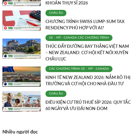
KHOÁN THỤY SĨ 2026
CHÂU ÂU
CHƯƠNG TRÌNH SWISS LUMP-SUM TAX
RESIDENCY PHÙ HỢP VỚI AI?
ÚC - MỸ - CANADA
CÁC CHƯƠNG TRÌNH
THÚC ĐẨY ĐƯỜNG BAY THẲNG VIỆT NAM
– NEW ZEALAND: CƠ HỘI KẾT NỐI XUYÊN
CHÂU LỤC
CÁC CHƯƠNG TRÌNH
ÚC - MỸ - CANADA
KINH TẾ NEW ZEALAND 2026: NẮM RÕ THỊ
TRƯỜNG VÀ CƠ HỘI CHO NHÀ ĐẦU TƯ
CHÂU ÂU
ĐIỀU KIỆN CƯ TRÚ THUẾ SÍP 2026: QUY TẮC
60 NGÀY VÀ ƯU ĐÃI NON-DOM
Nhiều người đọc