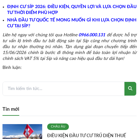
ĐỊNH CƯ SÍP 2026: ĐIỀU KIỆN, QUYỀN LỢI VÀ LỰA CHỌN ĐẦU
TƯ THỜI ĐIỂM PHÙ HỢP
NHÀ ĐẦU TƯ QUỐC TẾ MONG MUỐN GÌ KHI LỰA CHỌN ĐỊNH
CƯ TẠI SÍP?
Liên hệ ngay với chúng tôi qua Hotline
0966.000.131
để được hỗ trợ
tư vấn lộ trình đầu tư bất động sản tại Síp cũng như chương trình
đầu tư nhận thường trú nhân. Tận dụng giai đoạn chuyển tiếp đến
15/06/2026 chính là bước đi thông minh để bảo toàn lợi nhuận từ
chính sách VAT 5% tại Síp và nâng cao hiệu quả đầu tư dài hạn!
Bình luận:
Tin mới
CHÂU ÂU
ĐIỀU KIỆN ĐẦU TƯ CƯ TRÚ DIỆN THUẾ