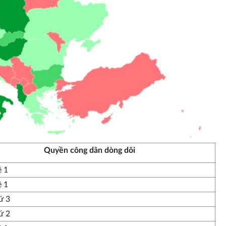
Quyền công dân dòng dõi
ệ 1
ệ 1
ứ 3
ứ 2