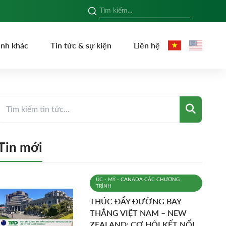
ình khác
Tin tức & sự kiện
Liên hệ
Tin mới
ÚC - MỸ - CANADA
CÁC CHƯƠNG
TRÌNH
THÚC ĐẨY ĐƯỜNG BAY
THẲNG VIỆT NAM – NEW
ZEALAND: CƠ HỘI KẾT NỐI