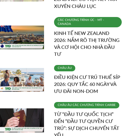
XUYÊN CHÂU LỤC
CÁC CHƯƠNG TRÌNH
ÚC - MỸ -
CANADA
KINH TẾ NEW ZEALAND
2026: NẮM RÕ THỊ TRƯỜNG
VÀ CƠ HỘI CHO NHÀ ĐẦU
TƯ
CHÂU ÂU
ĐIỀU KIỆN CƯ TRÚ THUẾ SÍP
2026: QUY TẮC 60 NGÀY VÀ
ƯU ĐÃI NON-DOM
CHÂU ÂU
CÁC CHƯƠNG TRÌNH
CARIBE
TỪ “ĐẦU TƯ QUỐC TỊCH”
ĐẾN “ĐẦU TƯ QUYỀN CƯ
TRÚ”: SỰ DỊCH CHUYỂN TẤT
YẾU