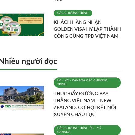
CÁC CHƯƠNG TRÌNH
KHÁCH HÀNG NHẬN
GOLDEN VISA HY LẠP THÀNH
CÔNG CÙNG TPD VIỆT NAM.
Nhiều người đọc
ÚC - MỸ - CANADA
CÁC CHƯƠNG
TRÌNH
THÚC ĐẨY ĐƯỜNG BAY
THẲNG VIỆT NAM – NEW
ZEALAND: CƠ HỘI KẾT NỐI
XUYÊN CHÂU LỤC
CÁC CHƯƠNG TRÌNH
ÚC - MỸ -
CANADA