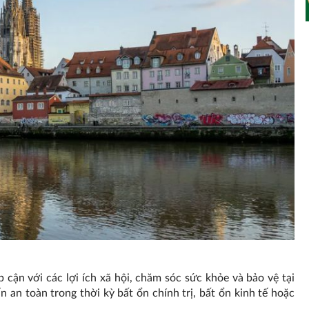
cận với các lợi ích xã hội, chăm sóc sức khỏe và bảo vệ tại
 an toàn trong thời kỳ bất ổn chính trị, bất ổn kinh tế hoặc