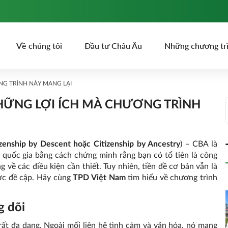
Về chúng tôi
Đầu tư Châu Âu
Những chương tr
ƠNG TRÌNH NÀY MANG LẠI
 NHỮNG LỢI ÍCH MÀ CHƯƠNG TRÌNH
izenship by Descent hoặc Citizenship by Ancestry
) – CBA là
quốc gia bằng cách chứng minh rằng bạn có tổ tiên là công
 về các điều kiện cần thiết. Tuy nhiên, tiền đề cơ bản vẫn là
ược đề cập. Hãy cùng
TPD Việt Nam
tìm hiểu về chương trình
g dõi
rất đa dạng. Ngoài mối liên hệ tình cảm và văn hóa, nó mang