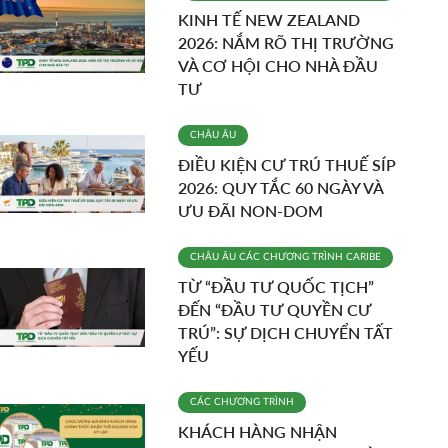
KINH TẾ NEW ZEALAND
2026: NẮM RÕ THỊ TRƯỜNG
VÀ CƠ HỘI CHO NHÀ ĐẦU
TƯ
CHÂU ÂU
ĐIỀU KIỆN CƯ TRÚ THUẾ SÍP
2026: QUY TẮC 60 NGÀY VÀ
ƯU ĐÃI NON-DOM
CHÂU ÂU
CÁC CHƯƠNG TRÌNH
CARIBE
TỪ “ĐẦU TƯ QUỐC TỊCH”
ĐẾN “ĐẦU TƯ QUYỀN CƯ
TRÚ”: SỰ DỊCH CHUYỂN TẤT
YẾU
CÁC CHƯƠNG TRÌNH
KHÁCH HÀNG NHẬN