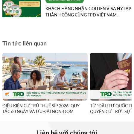
CÁC CHƯƠNG TRÌNH
KHÁCH HÀNG NHẬN GOLDEN VISA HY LẠP
THÀNH CÔNG CÙNG TPD VIỆT NAM.
Tin tức liên quan
ĐIỀU KIỆN CƯ TRÚ THUẾ SÍP 2026: QUY
TỪ “ĐẦU TƯ QUỐC TỊ
TẮC 60 NGÀY VÀ ƯU ĐÃI NON-DOM
QUYỀN CƯ TRÚ”: SỰ 
YẾU
Liên hệ với chúng tôi