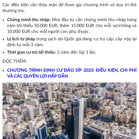
Các điều kiện cần thỏa mãn để tham gia chương trình và duy trì thẻ
thường trú:
Chứng minh thu nhập:
Nhà đầu tư cần chứng minh thu nhập hàng
năm tối thiểu 50.000 EUR, thêm 15.000 EUR cho mỗi vợ/chồng và
10.000 EUR cho mỗi người con phụ thuộc.
Lý lịch tư pháp
trong sạch do Quốc gia đang cư trú cấp, cấp nộp lại
định kỳ mỗi 3 năm.
Thời gian cư trú tối thiểu:
2 năm đến Síp 1 lần.
ĐỌC THÊM:
CHƯƠNG TRÌNH ĐỊNH CƯ ĐẢO SÍP 2025: ĐIỀU KIỆN, CHI PHÍ
VÀ CÁC QUYỀN LỢI HẤP DẪN