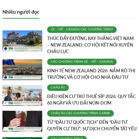
Nhiều người đọc
ÚC - MỸ - CANADA
CÁC CHƯƠNG TRÌNH
THÚC ĐẨY ĐƯỜNG BAY THẲNG VIỆT NAM
– NEW ZEALAND: CƠ HỘI KẾT NỐI XUYÊN
CHÂU LỤC
CÁC CHƯƠNG TRÌNH
ÚC - MỸ - CANADA
KINH TẾ NEW ZEALAND 2026: NẮM RÕ THỊ
TRƯỜNG VÀ CƠ HỘI CHO NHÀ ĐẦU TƯ
CHÂU ÂU
ĐIỀU KIỆN CƯ TRÚ THUẾ SÍP 2026: QUY TẮC
60 NGÀY VÀ ƯU ĐÃI NON-DOM
CHÂU ÂU
CÁC CHƯƠNG TRÌNH
CARIBE
TỪ “ĐẦU TƯ QUỐC TỊCH” ĐẾN “ĐẦU TƯ
QUYỀN CƯ TRÚ”: SỰ DỊCH CHUYỂN TẤT YẾU