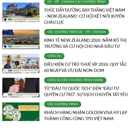
ÚC - MỸ - CANADA
CÁC CHƯƠNG TRÌNH
THÚC ĐẨY ĐƯỜNG BAY THẲNG VIỆT NAM
– NEW ZEALAND: CƠ HỘI KẾT NỐI XUYÊN
CHÂU LỤC
CÁC CHƯƠNG TRÌNH
ÚC - MỸ - CANADA
KINH TẾ NEW ZEALAND 2026: NẮM RÕ THỊ
TRƯỜNG VÀ CƠ HỘI CHO NHÀ ĐẦU TƯ
CHÂU ÂU
ĐIỀU KIỆN CƯ TRÚ THUẾ SÍP 2026: QUY TẮC
60 NGÀY VÀ ƯU ĐÃI NON-DOM
CHÂU ÂU
CÁC CHƯƠNG TRÌNH
CARIBE
TỪ “ĐẦU TƯ QUỐC TỊCH” ĐẾN “ĐẦU TƯ
QUYỀN CƯ TRÚ”: SỰ DỊCH CHUYỂN TẤT YẾU
CÁC CHƯƠNG TRÌNH
KHÁCH HÀNG NHẬN GOLDEN VISA HY LẠP
THÀNH CÔNG CÙNG TPD VIỆT NAM.