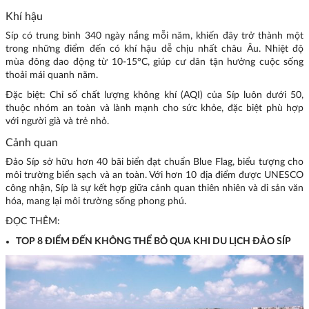
Khí hậu
Síp có trung bình 340 ngày nắng mỗi năm, khiến đây trở thành một
trong những điểm đến có khí hậu dễ chịu nhất châu Âu. Nhiệt độ
mùa đông dao động từ 10-15°C, giúp cư dân tận hưởng cuộc sống
thoải mái quanh năm.
Đặc biệt: Chỉ số chất lượng không khí (AQI) của Síp luôn dưới 50,
thuộc nhóm an toàn và lành mạnh cho sức khỏe, đặc biệt phù hợp
với người già và trẻ nhỏ.
Cảnh quan
Đảo Síp sở hữu hơn 40 bãi biển đạt chuẩn Blue Flag, biểu tượng cho
môi trường biển sạch và an toàn. Với hơn 10 địa điểm được UNESCO
công nhận, Síp là sự kết hợp giữa cảnh quan thiên nhiên và di sản văn
hóa, mang lại môi trường sống phong phú.
ĐỌC THÊM:
TOP 8 ĐIỂM ĐẾN KHÔNG THỂ BỎ QUA KHI DU LỊCH ĐẢO SÍP