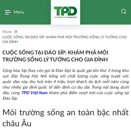
Menu
Home
CUỘC SỐNG TẠI ĐẢO SÍP: KHÁM PHÁ MÔI TRƯỜNG SỐNG LÝ TƯỞNG CHO
GIA ĐÌNH
CUỘC SỐNG TẠI ĐẢO SÍP: KHÁM PHÁ MÔI
TRƯỜNG SỐNG LÝ TƯỞNG CHO GIA ĐÌNH
Cộng hòa Síp (hay còn gọi là Đảo Síp) là quốc gia lớn thứ 3 trong khu
vực Địa Trung Hải. Nổi tiếng với chất lượng cuộc sống tuyệt vời,
quốc đảo này thu hút trên 4 triệu lượt khách du lịch mỗi năm cũng
như nhiều gia đình quốc tế đến định cư lâu dài. Trong nội dung dưới
đây, cùng
TPD Việt Nam
khám phá điểm vượt trội của cuộc sống tại
Đảo Síp.
Môi trường sống an toàn bậc nhất
châu Âu