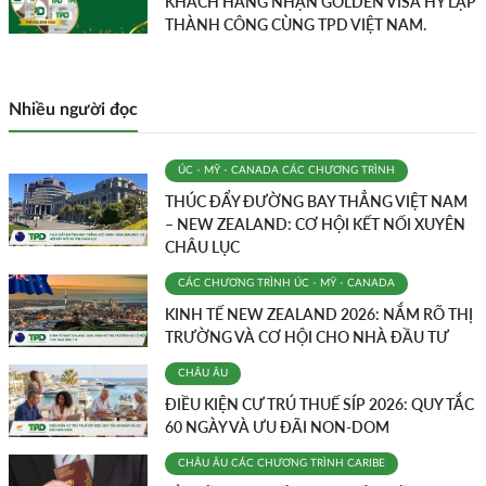
KHÁCH HÀNG NHẬN GOLDEN VISA HY LẠP
THÀNH CÔNG CÙNG TPD VIỆT NAM.
Nhiều người đọc
ÚC - MỸ - CANADA
CÁC CHƯƠNG TRÌNH
THÚC ĐẨY ĐƯỜNG BAY THẲNG VIỆT NAM
– NEW ZEALAND: CƠ HỘI KẾT NỐI XUYÊN
CHÂU LỤC
CÁC CHƯƠNG TRÌNH
ÚC - MỸ - CANADA
KINH TẾ NEW ZEALAND 2026: NẮM RÕ THỊ
TRƯỜNG VÀ CƠ HỘI CHO NHÀ ĐẦU TƯ
CHÂU ÂU
ĐIỀU KIỆN CƯ TRÚ THUẾ SÍP 2026: QUY TẮC
60 NGÀY VÀ ƯU ĐÃI NON-DOM
CHÂU ÂU
CÁC CHƯƠNG TRÌNH
CARIBE