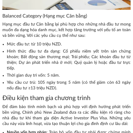
Balanced Category (Hạng mục Cân bằng)
Hạng mục đầu tư Cân bằng lại phù hợp cho những nhà đầu tư mong
muốn đa dạng hóa danh mục, kết hợp tăng trưởng với yếu tố an toàn
và bền vững. Với các yêu cầu cụ thể như sau:
Mức đầu tư: từ 10 triệu NZD.
Hình thức đầu tư đa dạng: Cổ phiếu niêm yết trên sàn chứng
khoán; Bất động sản thương mại; Trái phiếu; Các khoản đầu tư từ
thiện; Dự án phát triển nhà ở mới; Quỹ quản lý hoặc đầu tư trực
tiếp.
Thời gian duy trì vốn: 5 năm.
Yêu cầu cư trú: 105 ngày trong 5 năm (có thể giảm còn 63 ngày
nếu đầu tư ≥13 triệu NZD).
Điều kiện tham gia chương trình
Để đảm bảo tính minh bạch và phù hợp với định hướng phát triển
bền vững, Chính phủ New Zealand đưa ra các điều kiện rõ ràng cho
nhà đầu tư khi tham gia diện Active Investor Plus Visa. Những yêu
cầu này vừa linh hoạt, vừa tạo thuận lợi cho gia đình định cư lâu dài:
Nguồn vốn hợp pháp:
Toàn bộ vốn đầu tư phải được chứng minh