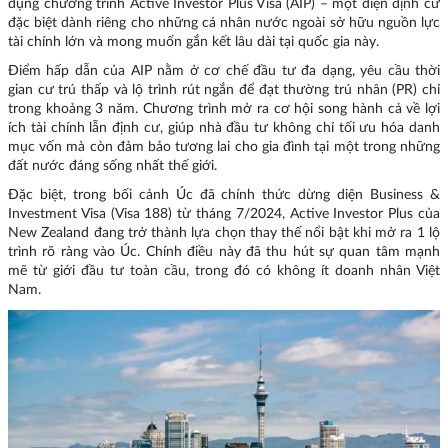
dụng chương trình Active Investor Plus Visa (AIP) – một diện định cư
đặc biệt dành riêng cho những cá nhân nước ngoài sở hữu nguồn lực
tài chính lớn và mong muốn gắn kết lâu dài tại quốc gia này.
Điểm hấp dẫn của AIP nằm ở cơ chế đầu tư đa dạng, yêu cầu thời
gian cư trú thấp và lộ trình rút ngắn để đạt thường trú nhân (PR) chỉ
trong khoảng 3 năm. Chương trình mở ra cơ hội song hành cả về lợi
ích tài chính lẫn định cư, giúp nhà đầu tư không chỉ tối ưu hóa danh
mục vốn mà còn đảm bảo tương lai cho gia đình tại một trong những
đất nước đáng sống nhất thế giới.
Đặc biệt, trong bối cảnh Úc đã chính thức dừng diện Business &
Investment Visa (Visa 188) từ tháng 7/2024, Active Investor Plus của
New Zealand đang trở thành lựa chọn thay thế nổi bật khi mở ra 1 lộ
trình rõ ràng vào Úc. Chính điều này đã thu hút sự quan tâm mạnh
mẽ từ giới đầu tư toàn cầu, trong đó có không ít doanh nhân Việt
Nam.