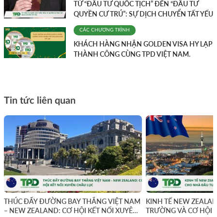
TỪ “ĐẦU TƯ QUỐC TỊCH” ĐẾN “ĐẦU TƯ
QUYỀN CƯ TRÚ”: SỰ DỊCH CHUYỂN TẤT YẾU
CÁC CHƯƠNG TRÌNH
KHÁCH HÀNG NHẬN GOLDEN VISA HY LẠP
THÀNH CÔNG CÙNG TPD VIỆT NAM.
Tin tức liên quan
THÚC ĐẨY ĐƯỜNG BAY THẲNG VIỆT NAM
KINH TẾ NEW ZEALAN
– NEW ZEALAND: CƠ HỘI KẾT NỐI XUYÊN
TRƯỜNG VÀ CƠ HỘI 