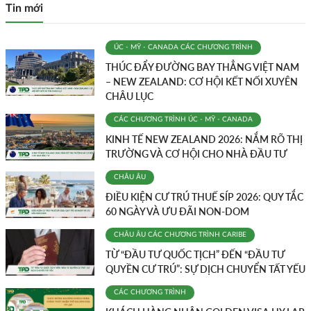
Tin mới
ÚC - MỸ - CANADA
CÁC CHƯƠNG TRÌNH
THÚC ĐẨY ĐƯỜNG BAY THẲNG VIỆT NAM
– NEW ZEALAND: CƠ HỘI KẾT NỐI XUYÊN
CHÂU LỤC
CÁC CHƯƠNG TRÌNH
ÚC - MỸ - CANADA
KINH TẾ NEW ZEALAND 2026: NẮM RÕ THỊ
TRƯỜNG VÀ CƠ HỘI CHO NHÀ ĐẦU TƯ
CHÂU ÂU
ĐIỀU KIỆN CƯ TRÚ THUẾ SÍP 2026: QUY TẮC
60 NGÀY VÀ ƯU ĐÃI NON-DOM
CHÂU ÂU
CÁC CHƯƠNG TRÌNH
CARIBE
TỪ “ĐẦU TƯ QUỐC TỊCH” ĐẾN “ĐẦU TƯ
QUYỀN CƯ TRÚ”: SỰ DỊCH CHUYỂN TẤT YẾU
CÁC CHƯƠNG TRÌNH