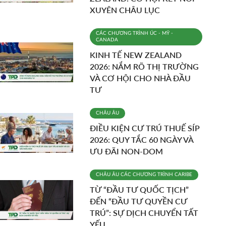
XUYÊN CHÂU LỤC
CÁC CHƯƠNG TRÌNH
ÚC - MỸ -
CANADA
KINH TẾ NEW ZEALAND
2026: NẮM RÕ THỊ TRƯỜNG
VÀ CƠ HỘI CHO NHÀ ĐẦU
TƯ
CHÂU ÂU
ĐIỀU KIỆN CƯ TRÚ THUẾ SÍP
2026: QUY TẮC 60 NGÀY VÀ
ƯU ĐÃI NON-DOM
CHÂU ÂU
CÁC CHƯƠNG TRÌNH
CARIBE
TỪ “ĐẦU TƯ QUỐC TỊCH”
ĐẾN “ĐẦU TƯ QUYỀN CƯ
TRÚ”: SỰ DỊCH CHUYỂN TẤT
YẾU