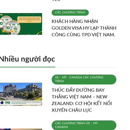
CÁC CHƯƠNG TRÌNH
KHÁCH HÀNG NHẬN
GOLDEN VISA HY LẠP THÀNH
CÔNG CÙNG TPD VIỆT NAM.
Nhiều người đọc
ÚC - MỸ - CANADA
CÁC CHƯƠNG
TRÌNH
THÚC ĐẨY ĐƯỜNG BAY
THẲNG VIỆT NAM – NEW
ZEALAND: CƠ HỘI KẾT NỐI
XUYÊN CHÂU LỤC
CÁC CHƯƠNG TRÌNH
ÚC - MỸ -
CANADA