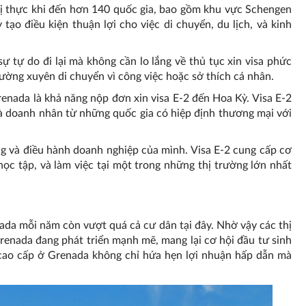
ị thực khi đến hơn 140 quốc gia, bao gồm khu vực Schengen
ạo điều kiện thuận lợi cho việc di chuyển, du lịch, và kinh
ự tự do đi lại mà không cần lo lắng về thủ tục xin visa phức
ường xuyên di chuyển vì công việc hoặc sở thích cá nhân.
renada là khả năng nộp đơn xin visa E-2 đến Hoa Kỳ. Visa E-2
và doanh nhân từ những quốc gia có hiệp định thương mại với
 và điều hành doanh nghiệp của mình. Visa E-2 cung cấp cơ
học tập, và làm việc tại một trong những thị trường lớn nhất
da mỗi năm còn vượt quá cả cư dân tại đây. Nhờ vậy các thị
renada đang phát triển mạnh mẽ, mang lại cơ hội đầu tư sinh
 cao cấp ở Grenada không chỉ hứa hẹn lợi nhuận hấp dẫn mà