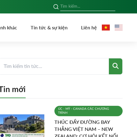
ình khác
Tin tức & sự kiện
Liên hệ
Tin mới
ÚC - MỸ - CANADA
CÁC CHƯƠNG
TRÌNH
THÚC ĐẨY ĐƯỜNG BAY
THẲNG VIỆT NAM – NEW
ZEALAND: CƠ HỘI KẾT NỐI