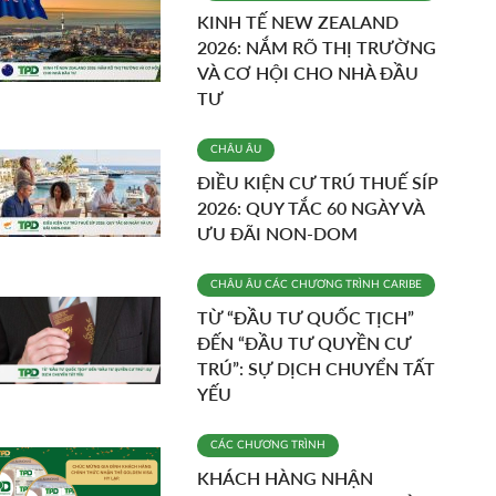
KINH TẾ NEW ZEALAND
2026: NẮM RÕ THỊ TRƯỜNG
VÀ CƠ HỘI CHO NHÀ ĐẦU
TƯ
CHÂU ÂU
ĐIỀU KIỆN CƯ TRÚ THUẾ SÍP
2026: QUY TẮC 60 NGÀY VÀ
ƯU ĐÃI NON-DOM
CHÂU ÂU
CÁC CHƯƠNG TRÌNH
CARIBE
TỪ “ĐẦU TƯ QUỐC TỊCH”
ĐẾN “ĐẦU TƯ QUYỀN CƯ
TRÚ”: SỰ DỊCH CHUYỂN TẤT
YẾU
CÁC CHƯƠNG TRÌNH
KHÁCH HÀNG NHẬN