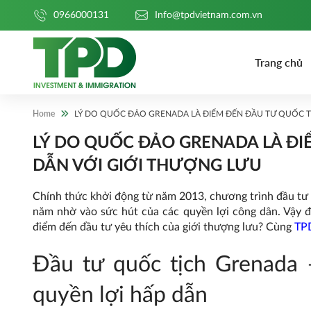
0966000131
Info@tpdvietnam.com.vn
Trang chủ
Home
LÝ DO QUỐC ĐẢO GRENADA LÀ ĐIỂM ĐẾN ĐẦU TƯ QUỐC T
LÝ DO QUỐC ĐẢO GRENADA LÀ ĐI
DẪN VỚI GIỚI THƯỢNG LƯU
Chính thức khởi động từ năm 2013, chương trình đầu tư
năm nhờ vào sức hút của các quyền lợi công dân. Vậy đ
điểm đến đầu tư yêu thích của giới thượng lưu? Cùng
TP
Đầu tư quốc tịch Grenada 
quyền lợi hấp dẫn