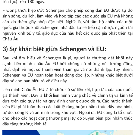
liên tục) trên 180 ngày.
– Đồng thời, hiệp ước Schengen cho phép công dân EU được tự do
sinh sống, du lịch, làm việc và học tập các các quốc gia EU mà không
cần xin thêm giấy phép đặc biệt. Nghĩa là, với tấm hộ chiếu của một
quốc gia thuộc khối Schengen, nhà đầu tư sẽ tiếp cận được nguồn tài
nguyên kinh tế, y tế, giáo dục của hầu hết các quốc gia phát triển tại
Châu Âu.
3) Sự khác biệt giữa Schengen và EU:
Sau khi tìm hiểu về Schengen là gì, người ta thường đặt khối này
cạnh Liên minh châu Âu EU bởi chúng có những nét tương đồng
nhất định về một số thành viên tham gia và nơi thành lập. Tuy nhiên,
Schengen và EU hoàn toàn hoạt động độc lập. Những khác biệt dưới
đây sẽ cho bạn hiểu rõ về điều này.
Liên minh Châu Âu EU là tổ chức có sự liên kết, hợp tác của các quốc
gia thành viên. Đây là khối liên minh vững chắc về chính trị và kinh tế
dựa trên các quy tắc và quy định chung được đề ra. Các nước thành
viên EU phải tuân theo các luật lệ ràng buộc nhằm thúc đẩy hòa bình,
tự do, công lý và an ninh trong khu vực. Ngoài ra, EU cũng là tổ chức
cho phép các hoạt động thương mại tự do xuyên biên giới nhằm thúc
đẩy tăng trưởng kinh tế.