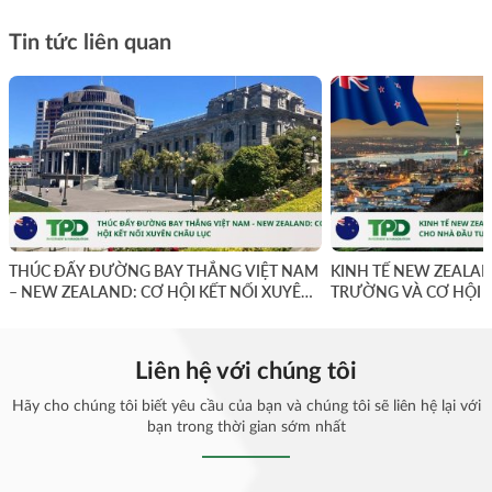
Tin tức liên quan
THÚC ĐẨY ĐƯỜNG BAY THẲNG VIỆT NAM
KINH TẾ NEW ZEALAN
– NEW ZEALAND: CƠ HỘI KẾT NỐI XUYÊN
TRƯỜNG VÀ CƠ HỘI 
CHÂU LỤC
Liên hệ với chúng tôi
Hãy cho chúng tôi biết yêu cầu của bạn và chúng tôi sẽ liên hệ lại với
bạn trong thời gian sớm nhất