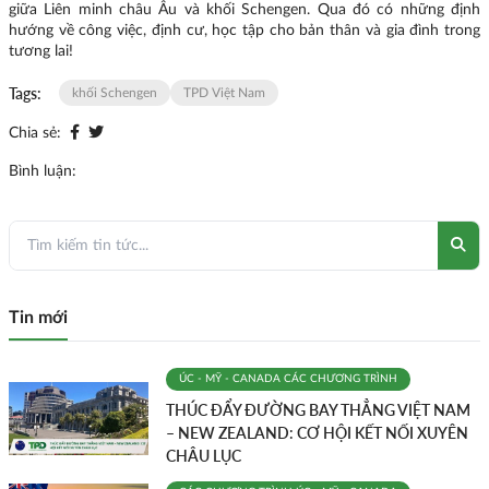
giữa Liên minh châu Âu và khối Schengen. Qua đó có những định
hướng về công việc, định cư, học tập cho bản thân và gia đình trong
tương lai!
Tags:
khối Schengen
TPD Việt Nam
Chia sẻ:
Bình luận:
Tin mới
ÚC - MỸ - CANADA
CÁC CHƯƠNG TRÌNH
THÚC ĐẨY ĐƯỜNG BAY THẲNG VIỆT NAM
– NEW ZEALAND: CƠ HỘI KẾT NỐI XUYÊN
CHÂU LỤC