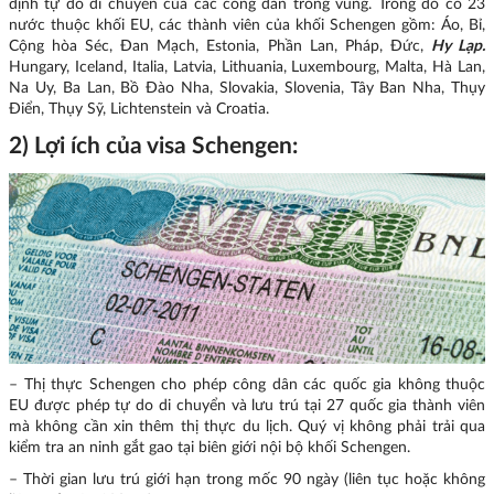
định tự do di chuyển của các công dân trong vùng. Trong đó có 23
nước thuộc khối EU, các thành viên của khối Schengen gồm: Áo, Bỉ,
Cộng hòa Séc, Đan Mạch, Estonia, Phần Lan, Pháp, Đức,
Hy Lạp.
Hungary, Iceland, Italia, Latvia, Lithuania, Luxembourg, Malta, Hà Lan,
Na Uy, Ba Lan, Bồ Đào Nha, Slovakia, Slovenia, Tây Ban Nha, Thụy
Điển, Thụy Sỹ, Lichtenstein và Croatia.
2) Lợi ích của visa Schengen:
– Thị thực Schengen cho phép công dân các quốc gia không thuộc
EU được phép tự do di chuyển và lưu trú tại 27 quốc gia thành viên
mà không cần xin thêm thị thực du lịch. Quý vị không phải trải qua
kiểm tra an ninh gắt gao tại biên giới nội bộ khối Schengen.
– Thời gian lưu trú giới hạn trong mốc 90 ngày (liên tục hoặc không