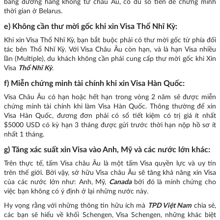
bằng đường hàng không từ châu Âu, có đủ số tiền để chứng minh
thời gian ở Belarus.
e) Không cần thư mời gốc khi xin Visa Thổ Nhĩ Kỳ:
Khi xin Visa Thổ Nhĩ Kỳ, bạn bắt buộc phải có thư mời gốc từ phía đối
tác bên Thổ Nhĩ Kỳ. Với Visa Châu Âu còn hạn, và là hạn Visa nhiều
lần (Multiple), du khách không cần phải cung cấp thư mời gốc khi Xin
Visa
Thổ Nhĩ Kỳ
.
f) Miễn chứng minh tài chính khi xin Visa Hàn Quốc:
Visa Châu Âu có hạn hoặc hết hạn trong vòng 2 năm sẽ được miễn
chứng minh tài chính khi làm Visa Hàn Quốc. Thông thường để xin
Visa Hàn Quốc, đương đơn phải có sổ tiết kiệm có trị giá ít nhất
$5000 USD có kỳ hạn 3 tháng được gửi trước thời hạn nộp hồ sơ ít
nhất 1 tháng.
g) Tăng xác suất xin Visa vào Anh, Mỹ và các nước lớn khác:
Trên thực tế, tấm Visa châu Âu là một tấm Visa quyền lực và uy tín
trên thế giới. Bởi vậy, sở hữu Visa châu Âu sẽ tăng khả năng xin Visa
của các nước lớn như: Anh, Mỹ,
Canada
bởi đó là minh chứng cho
việc bạn không có ý định ở lại những nước này.
Hy vọng rằng với những thông tin hữu ích mà
TPD Việt Nam
chia sẻ,
các bạn sẽ hiểu về khối Schengen, Visa Schengen, những khác biệt