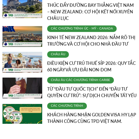
THÚC ĐẨY ĐƯỜNG BAY THẲNG VIỆT NAM
– NEW ZEALAND: CƠ HỘI KẾT NỐI XUYÊN
CHÂU LỤC
CÁC CHƯƠNG TRÌNH
ÚC - MỸ - CANADA
KINH TẾ NEW ZEALAND 2026: NẮM RÕ THỊ
TRƯỜNG VÀ CƠ HỘI CHO NHÀ ĐẦU TƯ
CHÂU ÂU
ĐIỀU KIỆN CƯ TRÚ THUẾ SÍP 2026: QUY TẮC
60 NGÀY VÀ ƯU ĐÃI NON-DOM
CHÂU ÂU
CÁC CHƯƠNG TRÌNH
CARIBE
TỪ “ĐẦU TƯ QUỐC TỊCH” ĐẾN “ĐẦU TƯ
QUYỀN CƯ TRÚ”: SỰ DỊCH CHUYỂN TẤT YẾU
CÁC CHƯƠNG TRÌNH
KHÁCH HÀNG NHẬN GOLDEN VISA HY LẠP
THÀNH CÔNG CÙNG TPD VIỆT NAM.