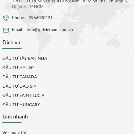
TPD HỒ CHÍ MINH: số 412 Nguyễn Thị Minh Khai, Phường 5,
Quận 3, TP HCM.
Phone:
0966000131
Email:
Info@tpdvietnam.com.vn
Dịch vụ
ĐẦU TƯ TÂY BAN NHA
ĐẦU TƯ HY LẠP
ĐẦU TƯ CANADA
ĐẦU TƯ ĐẢO SÍP
ĐẦU TƯ SAINT LUCIA
ĐẦU TƯ HUNGARY
Link nhanh
Về chúng tôi