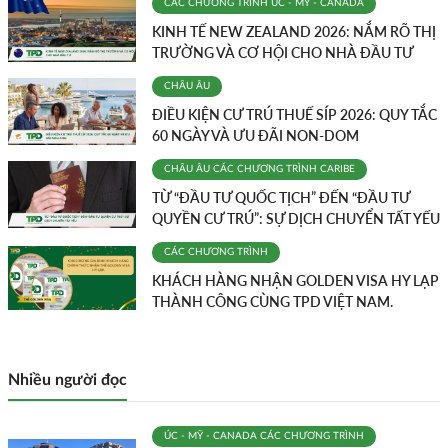
CÁC CHƯƠNG TRÌNH
ÚC - MỸ - CANADA
KINH TẾ NEW ZEALAND 2026: NẮM RÕ THỊ
TRƯỜNG VÀ CƠ HỘI CHO NHÀ ĐẦU TƯ
CHÂU ÂU
ĐIỀU KIỆN CƯ TRÚ THUẾ SÍP 2026: QUY TẮC
60 NGÀY VÀ ƯU ĐÃI NON-DOM
CHÂU ÂU
CÁC CHƯƠNG TRÌNH
CARIBE
TỪ “ĐẦU TƯ QUỐC TỊCH” ĐẾN “ĐẦU TƯ
QUYỀN CƯ TRÚ”: SỰ DỊCH CHUYỂN TẤT YẾU
CÁC CHƯƠNG TRÌNH
KHÁCH HÀNG NHẬN GOLDEN VISA HY LẠP
THÀNH CÔNG CÙNG TPD VIỆT NAM.
Nhiều người đọc
ÚC - MỸ - CANADA
CÁC CHƯƠNG TRÌNH