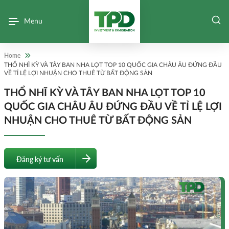
Menu
Home
THỔ NHĨ KỲ VÀ TÂY BAN NHA LỌT TOP 10 QUỐC GIA CHÂU ÂU ĐỨNG ĐẦU
VỀ TỈ LỆ LỢI NHUẬN CHO THUÊ TỪ BẤT ĐỘNG SẢN
THỔ NHĨ KỲ VÀ TÂY BAN NHA LỌT TOP 10
QUỐC GIA CHÂU ÂU ĐỨNG ĐẦU VỀ TỈ LỆ LỢI
NHUẬN CHO THUÊ TỪ BẤT ĐỘNG SẢN
Đăng ký tư vấn