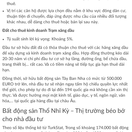
thuê.
Vị trí các căn hộ được lựa chọn đều nằm ở khu vực đông dân cư,
thuận tiện di chuyển, đáp ứng được nhu cầu của nhiều đối tượng
khác nhau, dễ dàng cho thuê hoặc bán lại sau này.
Đất cho thuê kinh doanh Trạm xăng dầu
Tỷ suất sinh lời kỳ vọng: Khoảng 5%.
Đầu tư sở hữu đất đã có thỏa thuận cho thuê với các hãng xăng dầu
để xây dựng và kinh doanh trạm xăng dầu. Hợp đồng thường kéo dài
20-30 năm vì chi phí đầu tư cơ sở hạ tầng, đường ống, bể chứa dầu,
trang thiết bị… rất cao. Và có tiềm năng sẽ tiếp tục gia hạn thuê dài
hạn.
Đồng thời, sở hữu bất động sản Tây Ban Nha có mức từ 500.000
EURO trở lên, nhà đầu tư sẽ nhận ngay tấm hộ chiếu quyền lực nhất
thế giới, cho phép tự do đi lại đến 194 quốc gia mà không cần xin thị
thực. Và được hưởng mọi mặt kinh tế, giáo dục, y tế, ngôn ngữ, văn
hóa,… tại quốc gia hàng đầu tại châu Âu.
Bất động sản Thổ Nhĩ Kỳ – Thị trường béo bở
cho nhà đầu tư
Theo số liệu thống kê từ TurkStat, Trong số khoảng 174.000 bất động