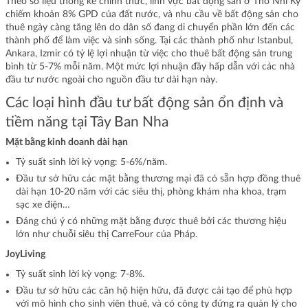
Theo số liệu thống kê chính thức, lĩnh vực bất động sản ở Thổ Nhĩ Kỳ
chiếm khoản 8% GPD của đất nước, và nhu cầu về bất động sản cho
thuê ngày càng tăng lên do dân số đang di chuyển phần lớn đến các
thành phố để làm việc và sinh sống. Tại các thành phố như Istanbul,
Ankara, Izmir có tỷ lệ lợi nhuận từ việc cho thuê bất động sản trung
bình từ 5-7% mỗi năm. Một mức lợi nhuận đầy hấp dẫn với các nhà
đầu tư nước ngoài cho nguồn đầu tư dài hạn này.
Các loại hình đầu tư bất động sản ổn định và
tiềm năng tại Tây Ban Nha
Mặt bằng kinh doanh dài hạn
Tỷ suất sinh lời kỳ vọng: 5-6%/năm.
Đầu tư sở hữu các mặt bằng thương mại đã có sẵn hợp đồng thuê
dài hạn 10-20 năm với các siêu thị, phòng khám nha khoa, trạm
sạc xe điện…
Đáng chú ý có những mặt bằng được thuê bởi các thương hiệu
lớn như chuỗi siêu thị CarreFour của Pháp.
JoyLiving
Tỷ suất sinh lời kỳ vọng: 7-8%.
Đầu tư sở hữu các căn hộ hiện hữu, đã được cải tạo để phù hợp
với mô hình cho sinh viên thuê, và có công ty đứng ra quản lý cho