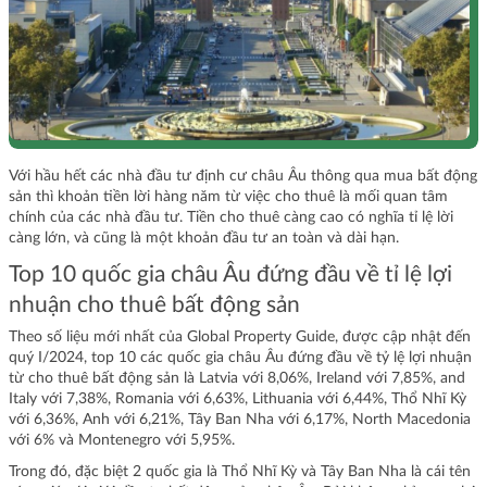
Với hầu hết các nhà đầu tư định cư châu Âu thông qua mua bất động
sản thì khoản tiền lời hàng năm từ việc cho thuê là mối quan tâm
chính của các nhà đầu tư. Tiền cho thuê càng cao có nghĩa tỉ lệ lời
càng lớn, và cũng là một khoản đầu tư an toàn và dài hạn.
Top 10 quốc gia châu Âu đứng đầu về tỉ lệ lợi
nhuận cho thuê bất động sản
Theo số liệu mới nhất của Global Property Guide, được cập nhật đến
quý I/2024, top 10 các quốc gia châu Âu đứng đầu về tỷ lệ lợi nhuận
từ cho thuê bất động sản là Latvia với 8,06%, Ireland với 7,85%, and
Italy với 7,38%, Romania với 6,63%, Lithuania với 6,44%, Thổ Nhĩ Kỳ
với 6,36%, Anh với 6,21%, Tây Ban Nha với 6,17%, North Macedonia
với 6% và Montenegro với 5,95%.
Trong đó, đặc biệt 2 quốc gia là Thổ Nhĩ Kỳ và Tây Ban Nha là cái tên