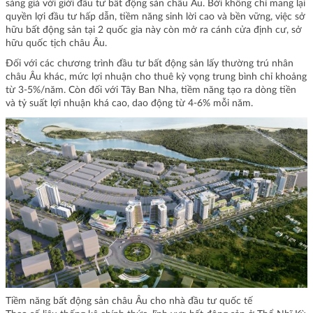
sáng giá với giới đầu tư bất động sản châu Âu. Bởi không chỉ mang lại
quyền lợi đầu tư hấp dẫn, tiềm năng sinh lời cao và bền vững, việc sở
hữu bất động sản tại 2 quốc gia này còn mở ra cánh cửa định cư, sở
hữu quốc tịch châu Âu.
Đối với các chương trình đầu tư bất động sản lấy thường trú nhân
châu Âu khác, mức lợi nhuận cho thuê kỳ vọng trung bình chỉ khoảng
từ 3-5%/năm. Còn đối với Tây Ban Nha, tiềm năng tạo ra dòng tiền
và tỷ suất lợi nhuận khá cao, dao động từ 4-6% mỗi năm.
Tiềm năng bất động sản châu Âu cho nhà đầu tư quốc tế