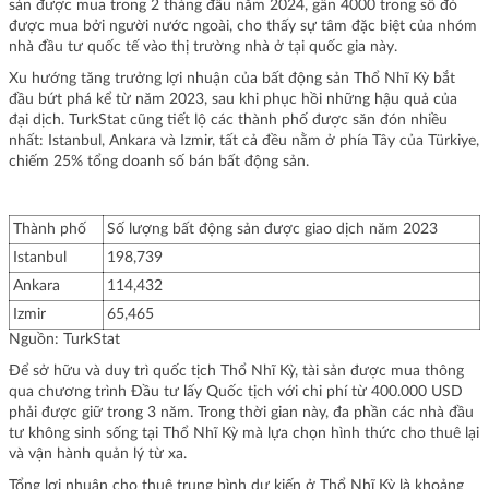
sản được mua trong 2 tháng đầu năm 2024, gần 4000 trong số đó
được mua bởi người nước ngoài, cho thấy sự tâm đặc biệt của nhóm
nhà đầu tư quốc tế vào thị trường nhà ở tại quốc gia này.
Xu hướng tăng trưởng lợi nhuận của bất động sản Thổ Nhĩ Kỳ bắt
đầu bứt phá kể từ năm 2023, sau khi phục hồi những hậu quả của
đại dịch. TurkStat cũng tiết lộ các thành phố được săn đón nhiều
nhất: Istanbul, Ankara và Izmir, tất cả đều nằm ở phía Tây của Türkiye,
chiếm 25% tổng doanh số bán bất động sản.
Thành phố
Số lượng bất động sản được giao dịch năm 2023
Istanbul
198,739
Ankara
114,432
Izmir
65,465
Nguồn: TurkStat
Để sở hữu và duy trì quốc tịch Thổ Nhĩ Kỳ, tài sản được mua thông
qua chương trình Đầu tư lấy Quốc tịch với chi phí từ 400.000 USD
phải được giữ trong 3 năm. Trong thời gian này, đa phần các nhà đầu
tư không sinh sống tại Thổ Nhĩ Kỳ mà lựa chọn hình thức cho thuê lại
và vận hành quản lý từ xa.
Tổng lợi nhuận cho thuê trung bình dự kiến ​​​​ở Thổ Nhĩ Kỳ là khoảng