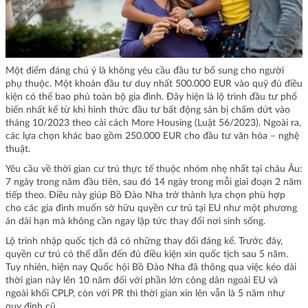
Một điểm đáng chú ý là không yêu cầu đầu tư bổ sung cho người
phụ thuộc. Một khoản đầu tư duy nhất 500.000 EUR vào quỹ đủ điều
kiện có thể bao phủ toàn bộ gia đình. Đây hiện là lộ trình đầu tư phổ
biến nhất kể từ khi hình thức đầu tư bất động sản bị chấm dứt vào
tháng 10/2023 theo cải cách More Housing (Luật 56/2023). Ngoài ra,
các lựa chọn khác bao gồm 250.000 EUR cho đầu tư văn hóa – nghệ
thuật.
Yêu cầu về thời gian cư trú thực tế thuộc nhóm nhẹ nhất tại châu Âu:
7 ngày trong năm đầu tiên, sau đó 14 ngày trong mỗi giai đoạn 2 năm
tiếp theo. Điều này giúp Bồ Đào Nha trở thành lựa chọn phù hợp
cho các gia đình muốn sở hữu quyền cư trú tại EU như một phương
án dài hạn mà không cần ngay lập tức thay đổi nơi sinh sống.
Lộ trình nhập quốc tịch đã có những thay đổi đáng kể. Trước đây,
quyền cư trú có thể dẫn đến đủ điều kiện xin quốc tịch sau 5 năm.
Tuy nhiên, hiện nay Quốc hội Bồ Đào Nha đã thông qua việc kéo dài
thời gian này lên 10 năm đối với phần lớn công dân ngoài EU và
ngoài khối CPLP, còn với PR thì thời gian xin lên vẫn là 5 năm như
quy định cũ.