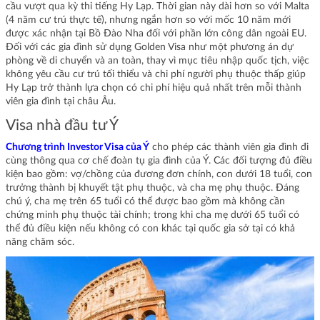
cầu vượt qua kỳ thi tiếng Hy Lạp. Thời gian này dài hơn so với Malta
(4 năm cư trú thực tế), nhưng ngắn hơn so với mốc 10 năm mới
được xác nhận tại Bồ Đào Nha đối với phần lớn công dân ngoài EU.
Đối với các gia đình sử dụng Golden Visa như một phương án dự
phòng về di chuyển và an toàn, thay vì mục tiêu nhập quốc tịch, việc
không yêu cầu cư trú tối thiểu và chi phí người phụ thuộc thấp giúp
Hy Lạp trở thành lựa chọn có chi phí hiệu quả nhất trên mỗi thành
viên gia đình tại châu Âu.
Visa nhà đầu tư Ý
Chương trình Investor Visa của Ý
cho phép các thành viên gia đình đi
cùng thông qua cơ chế đoàn tụ gia đình của Ý. Các đối tượng đủ điều
kiện bao gồm: vợ/chồng của đương đơn chính, con dưới 18 tuổi, con
trưởng thành bị khuyết tật phụ thuộc, và cha mẹ phụ thuộc. Đáng
chú ý, cha mẹ trên 65 tuổi có thể được bao gồm mà không cần
chứng minh phụ thuộc tài chính; trong khi cha mẹ dưới 65 tuổi có
thể đủ điều kiện nếu không có con khác tại quốc gia sở tại có khả
năng chăm sóc.