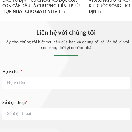
ĐẦU TƯ ĐỊNH CƯ CHO GIÁO DỤC CỦA
VÌ SAO NGƯỜI GIÀU 
CON CÁI: ĐÂU LÀ CHƯƠNG TRÌNH PHÙ
KHI CUỘC SỐNG – K
HỢP NHẤT CHO GIA ĐÌNH VIỆT?
ĐỊNH?
Liên hệ với chúng tôi
Hãy cho chúng tôi biết yêu cầu của bạn và chúng tôi sẽ liên hệ lại với
bạn trong thời gian sớm nhất
Họ và tên
*
Số điện thoại
*