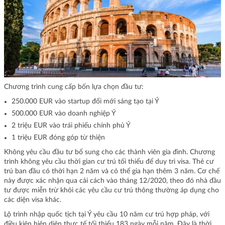
Chương trình cung cấp bốn lựa chọn đầu tư:
250.000 EUR vào startup đổi mới sáng tạo tại Ý
500.000 EUR vào doanh nghiệp Ý
2 triệu EUR vào trái phiếu chính phủ Ý
1 triệu EUR đóng góp từ thiện
Không yêu cầu đầu tư bổ sung cho các thành viên gia đình. Chương
trình không yêu cầu thời gian cư trú tối thiểu để duy trì visa. Thẻ cư
trú ban đầu có thời hạn 2 năm và có thể gia hạn thêm 3 năm. Cơ chế
này được xác nhận qua cải cách vào tháng 12/2020, theo đó nhà đầu
tư được miễn trừ khỏi các yêu cầu cư trú thông thường áp dụng cho
các diện visa khác.
Lộ trình nhập quốc tịch tại Ý yêu cầu 10 năm cư trú hợp pháp, với
điều kiện hiện diện thực tế tối thiểu 183 ngày mỗi năm. Đây là thời