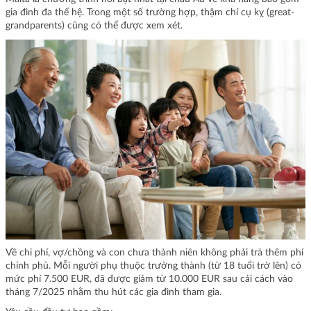
gia đình đa thế hệ. Trong một số trường hợp, thậm chí cụ kỵ (great-
grandparents) cũng có thể được xem xét.
Về chi phí, vợ/chồng và con chưa thành niên không phải trả thêm phí
chính phủ. Mỗi người phụ thuộc trưởng thành (từ 18 tuổi trở lên) có
mức phí 7.500 EUR, đã được giảm từ 10.000 EUR sau cải cách vào
tháng 7/2025 nhằm thu hút các gia đình tham gia.