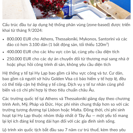
Cấu trúc đầu tư áp dụng hệ thống phân vùng (zone-based) được triển
khai từ tháng 9/2024:
800.000 EUR cho Athens, Thessaloniki, Mykonos, Santorini và các
đảo có hơn 3.100 dân (1 bất động sản, tối thiểu 120m²)
400.000 EUR cho các khu vực còn lại, cùng yêu cầu diện tích
250.000 EUR cho các dự án chuyển đổi từ thương mại sang nhà ở
hoặc phục hồi công trình di sản, không yêu cầu diện tích
Hệ thống y tế tại Hy Lạp bao gồm cả khu vực công và tư. Cư dân,
bao gồm cả người sở hữu Golden Visa có bảo hiểm y tế hợp lệ, đều
có thể tiếp cận hệ thống y tế công. Dịch vụ y tế tư nhân cũng phổ
biến và có chi phí hợp lý theo tiêu chuẩn châu Âu.
Các trường quốc tế tại Athens và Thessaloniki giảng dạy theo chương
trình Anh, Mỹ, Pháp và Đức. Học phí nhìn chung thấp hơn so với các
trường tương đương tại Lisbon hoặc Malta. Đồng thời, chi phí sinh
hoạt tại Hy Lạp thuộc nhóm thấp nhất ở Tây Âu — một yếu tố mang
lại lợi ích đáng kể trong dài hạn đối với các gia đình sinh sống.
Lộ trình xin quốc tịch bắt đầu sau 7 năm cư trú thuế, kèm theo yêu