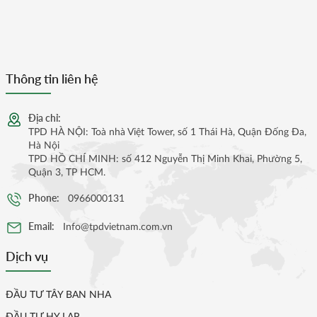
Thông tin liên hệ
Địa chỉ:
TPD HÀ NỘI: Toà nhà Việt Tower, số 1 Thái Hà, Quận Đống Đa,
Hà Nội
TPD HỒ CHÍ MINH: số 412 Nguyễn Thị Minh Khai, Phường 5,
Quận 3, TP HCM.
Phone:
0966000131
Email:
Info@tpdvietnam.com.vn
Dịch vụ
ĐẦU TƯ TÂY BAN NHA
ĐẦU TƯ HY LẠP