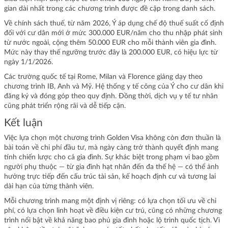
gian dài nhất trong các chương trình được đề cập trong danh sách.
Về chính sách thuế, từ năm 2026, Ý áp dụng chế độ thuế suất cố định
đối với cư dân mới ở mức 300.000 EUR/năm cho thu nhập phát sinh
từ nước ngoài, cộng thêm 50.000 EUR cho mỗi thành viên gia đình.
Mức này thay thế ngưỡng trước đây là 200.000 EUR, có hiệu lực từ
ngày 1/1/2026.
Các trường quốc tế tại Rome, Milan và Florence giảng dạy theo
chương trình IB, Anh và Mỹ. Hệ thống y tế công của Ý cho cư dân khi
đăng ký và đóng góp theo quy định. Đồng thời, dịch vụ y tế tư nhân
cũng phát triển rộng rãi và dễ tiếp cận.
Kết luận
Việc lựa chọn một chương trình Golden Visa không còn đơn thuần là
bài toán về chi phí đầu tư, mà ngày càng trở thành quyết định mang
tính chiến lược cho cả gia đình. Sự khác biệt trong phạm vi bao gồm
người phụ thuộc — từ gia đình hạt nhân đến đa thế hệ — có thể ảnh
hưởng trực tiếp đến cấu trúc tài sản, kế hoạch định cư và tương lai
dài hạn của từng thành viên.
Mỗi chương trình mang một định vị riêng: có lựa chọn tối ưu về chi
phí, có lựa chọn linh hoạt về điều kiện cư trú, cũng có những chương
trình nổi bật về khả năng bao phủ gia đình hoặc lộ trình quốc tịch. Vì