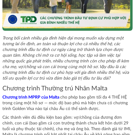
Trong bối cảnh nhiều gia đình hiện đại mong muốn xây dựng một
tương lai ổn định, an toàn và thuận lợi cho cả nhiều thế hệ, các
chương trình đầu tư định cư ngày càng trở thành lựa chọn được
quan tâm. Không chỉ mở ra cơ hội sống, học tập và làm việc tại
những quốc gia phát triển, nhiều chương trình còn cho phép đi kèm
cha mẹ, vợ/chồng và con cái trong cùng một hồ sơ. Vậy đâu là các
chương trình đầu tư định cư phù hợp với gia đình nhiều thế hệ, vừa
tối ưu quyền lợi cư trú vừa đảm bảo giá trị đầu tư lâu dài?
Chương trình Thường trú Nhân Malta
Chương trình MPRP của Malta
cho phép bao gồm tối đa 4 THẾ HỆ
trong cùng một hồ sơ — mức độ bao phủ mà hiện chưa có chương
trình Golden Visa nào tại châu Âu có thể sánh được.
Các thành viên đủ điều kiện bao gồm: vợ/chồng của đương đơn
chính, con cái (bao gồm cả con trưởng thành chưa kết hôn dưới 29
tuổi và phụ thuộc tài chính), cha mẹ và ông bà. Theo đánh giá từ IMI,
Malta là chương trình nổi bật nhất tại châu Âu về khả năng bao gồm