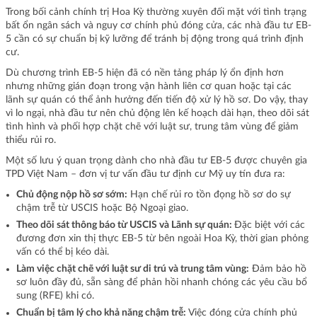
Trong bối cảnh chính trị Hoa Kỳ thường xuyên đối mặt với tình trạng
bất ổn ngân sách và nguy cơ chính phủ đóng cửa, các nhà đầu tư EB-
5 cần có sự chuẩn bị kỹ lưỡng để tránh bị động trong quá trình định
cư.
Dù chương trình EB-5 hiện đã có nền tảng pháp lý ổn định hơn
nhưng những gián đoạn trong vận hành liên cơ quan hoặc tại các
lãnh sự quán có thể ảnh hưởng đến tiến độ xử lý hồ sơ. Do vậy, thay
vì lo ngại, nhà đầu tư nên chủ động lên kế hoạch dài hạn, theo dõi sát
tình hình và phối hợp chặt chẽ với luật sư, trung tâm vùng để giảm
thiểu rủi ro.
Một số lưu ý quan trọng dành cho nhà đầu tư EB-5 được chuyên gia
TPD Việt Nam – đơn vị tư vấn đầu tư định cư Mỹ uy tín đưa ra:
Chủ động nộp hồ sơ sớm:
Hạn chế rủi ro tồn đọng hồ sơ do sự
chậm trễ từ USCIS hoặc Bộ Ngoại giao.
Theo dõi sát thông báo từ USCIS và Lãnh sự quán:
Đặc biệt với các
đương đơn xin thị thực EB-5 từ bên ngoài Hoa Kỳ, thời gian phỏng
vấn có thể bị kéo dài.
Làm việc chặt chẽ với luật sư di trú và trung tâm vùng:
Đảm bảo hồ
sơ luôn đầy đủ, sẵn sàng để phản hồi nhanh chóng các yêu cầu bổ
sung (RFE) khi có.
Chuẩn bị tâm lý cho khả năng chậm trễ:
Việc đóng cửa chính phủ