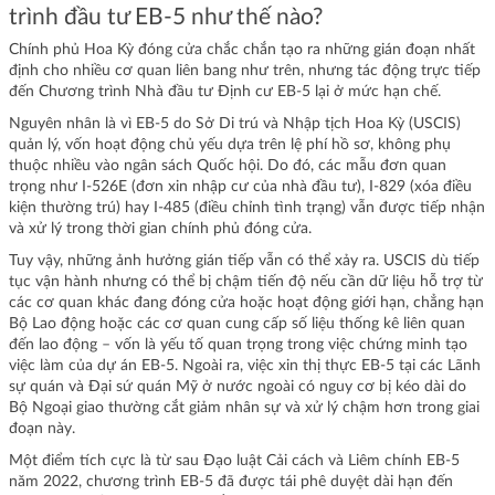
trình đầu tư EB-5 như thế nào?
Chính phủ Hoa Kỳ đóng cửa chắc chắn tạo ra những gián đoạn nhất
định cho nhiều cơ quan liên bang như trên, nhưng tác động trực tiếp
đến Chương trình Nhà đầu tư Định cư EB-5 lại ở mức hạn chế.
Nguyên nhân là vì EB-5 do Sở Di trú và Nhập tịch Hoa Kỳ (USCIS)
quản lý, vốn hoạt động chủ yếu dựa trên lệ phí hồ sơ, không phụ
thuộc nhiều vào ngân sách Quốc hội. Do đó, các mẫu đơn quan
trọng như I-526E (đơn xin nhập cư của nhà đầu tư), I-829 (xóa điều
kiện thường trú) hay I-485 (điều chỉnh tình trạng) vẫn được tiếp nhận
và xử lý trong thời gian chính phủ đóng cửa.
Tuy vậy, những ảnh hưởng gián tiếp vẫn có thể xảy ra. USCIS dù tiếp
tục vận hành nhưng có thể bị chậm tiến độ nếu cần dữ liệu hỗ trợ từ
các cơ quan khác đang đóng cửa hoặc hoạt động giới hạn, chẳng hạn
Bộ Lao động hoặc các cơ quan cung cấp số liệu thống kê liên quan
đến lao động – vốn là yếu tố quan trọng trong việc chứng minh tạo
việc làm của dự án EB-5. Ngoài ra, việc xin thị thực EB-5 tại các Lãnh
sự quán và Đại sứ quán Mỹ ở nước ngoài có nguy cơ bị kéo dài do
Bộ Ngoại giao thường cắt giảm nhân sự và xử lý chậm hơn trong giai
đoạn này.
Một điểm tích cực là từ sau Đạo luật Cải cách và Liêm chính EB-5
năm 2022, chương trình EB-5 đã được tái phê duyệt dài hạn đến