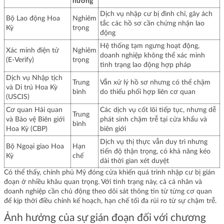
hưởng
Dịch vụ nhập cư bị đình chỉ, gây ách
Bộ Lao động Hoa
Nghiêm
tắc các hồ sơ cần chứng nhận lao
Kỳ
trọng
động
Hệ thống tạm ngưng hoạt động,
Xác minh điện tử
Nghiêm
doanh nghiệp không thể xác minh
(E-Verify)
trọng
tình trạng lao động hợp pháp
Dịch vụ Nhập tịch
Trung
Vẫn xử lý hồ sơ nhưng có thể chậm
và Di trú Hoa Kỳ
bình
do thiếu phối hợp liên cơ quan
(USCIS)
Cơ quan Hải quan
Các dịch vụ cốt lõi tiếp tục, nhưng dễ
Trung
và Bảo vệ Biên giới
phát sinh chậm trễ tại cửa khẩu và
bình
Hoa Kỳ (CBP)
biên giới
Dịch vụ thị thực vẫn duy trì nhưng
Bộ Ngoại giao Hoa
Hạn
tiến độ thận trọng, có khả năng kéo
Kỳ
chế
dài thời gian xét duyệt
Có thể thấy, chính phủ Mỹ đóng cửa khiến quá trình nhập cư bị gián
đoạn ở nhiều khâu quan trọng. Với tình trạng này, cả cá nhân và
doanh nghiệp cần chủ động theo dõi sát thông tin từ từng cơ quan
để kịp thời điều chỉnh kế hoạch, hạn chế tối đa rủi ro từ sự chậm trễ.
Ảnh hưởng của sự gián đoạn đối với chương