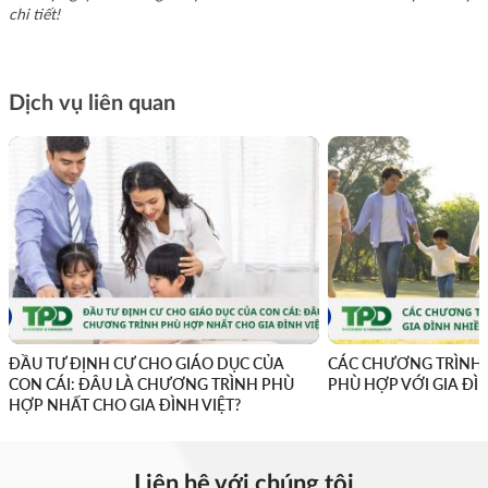
chi tiết!
Dịch vụ liên quan
ĐẦU TƯ ĐỊNH CƯ CHO GIÁO DỤC CỦA
CÁC CHƯƠNG TRÌNH 
CON CÁI: ĐÂU LÀ CHƯƠNG TRÌNH PHÙ
PHÙ HỢP VỚI GIA ĐÌ
HỢP NHẤT CHO GIA ĐÌNH VIỆT?
Liên hệ với chúng tôi