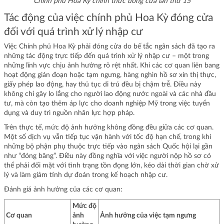
Chính phủ Hoa Kỳ chính thức đóng cửa lần thứ 15
Tác động của việc chính phủ Hoa Kỳ đóng cửa
đối với quá trình xử lý nhập cư
Việc Chính phủ Hoa Kỳ phải đóng cửa do bế tắc ngân sách đã tạo ra
những tác động trực tiếp đến quá trình xử lý nhập cư – một trong
những lĩnh vực chịu ảnh hưởng rõ rệt nhất. Khi các cơ quan liên bang
hoạt động gián đoạn hoặc tạm ngưng, hàng nghìn hồ sơ xin thị thực,
giấy phép lao động, hay thủ tục di trú đều bị chậm trễ. Điều này
không chỉ gây lo lắng cho người lao động nước ngoài và các nhà đầu
tư, mà còn tạo thêm áp lực cho doanh nghiệp Mỹ trong việc tuyển
dụng và duy trì nguồn nhân lực hợp pháp.
Trên thực tế, mức độ ảnh hưởng không đồng đều giữa các cơ quan.
Một số dịch vụ vẫn tiếp tục vận hành với tốc độ hạn chế, trong khi
những bộ phận phụ thuộc trực tiếp vào ngân sách Quốc hội lại gần
như “đóng băng”. Điều này đồng nghĩa với việc người nộp hồ sơ có
thể phải đối mặt với tình trạng tồn đọng lớn, kéo dài thời gian chờ xử
lý và làm giảm tính dự đoán trong kế hoạch nhập cư.
Đánh giá ảnh hưởng của các cơ quan:
Mức độ
Cơ quan
ảnh
Ảnh hưởng của việc tạm ngưng