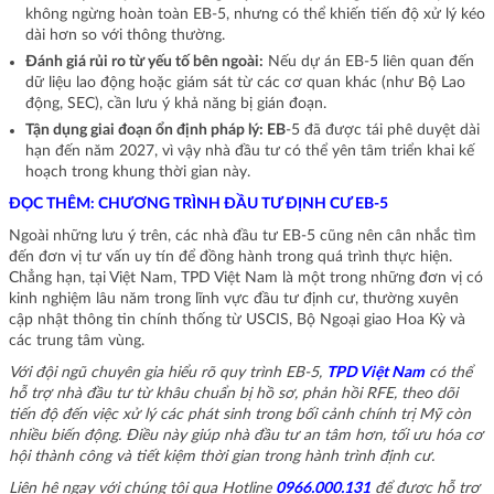
không ngừng hoàn toàn EB-5, nhưng có thể khiến tiến độ xử lý kéo
dài hơn so với thông thường.
Đánh giá rủi ro từ yếu tố bên ngoài:
Nếu dự án EB-5 liên quan đến
dữ liệu lao động hoặc giám sát từ các cơ quan khác (như Bộ Lao
động, SEC), cần lưu ý khả năng bị gián đoạn.
Tận dụng giai đoạn ổn định pháp lý: EB
-5 đã được tái phê duyệt dài
hạn đến năm 2027, vì vậy nhà đầu tư có thể yên tâm triển khai kế
hoạch trong khung thời gian này.
ĐỌC THÊM:
CHƯƠNG TRÌNH ĐẦU TƯ ĐỊNH CƯ EB-5
Ngoài những lưu ý trên, các nhà đầu tư EB-5 cũng nên cân nhắc tìm
đến đơn vị tư vấn uy tín để đồng hành trong quá trình thực hiện.
Chẳng hạn, tại Việt Nam, TPD Việt Nam là một trong những đơn vị có
kinh nghiệm lâu năm trong lĩnh vực đầu tư định cư, thường xuyên
cập nhật thông tin chính thống từ USCIS, Bộ Ngoại giao Hoa Kỳ và
các trung tâm vùng.
Với đội ngũ chuyên gia hiểu rõ quy trình EB-5,
TPD Việt Nam
có thể
hỗ trợ nhà đầu tư từ khâu chuẩn bị hồ sơ, phản hồi RFE, theo dõi
tiến độ đến việc xử lý các phát sinh trong bối cảnh chính trị Mỹ còn
nhiều biến động. Điều này giúp nhà đầu tư an tâm hơn, tối ưu hóa cơ
hội thành công và tiết kiệm thời gian trong hành trình định cư.
Liên hệ ngay với chúng tôi qua Hotline
0966.000.131
để được hỗ trợ