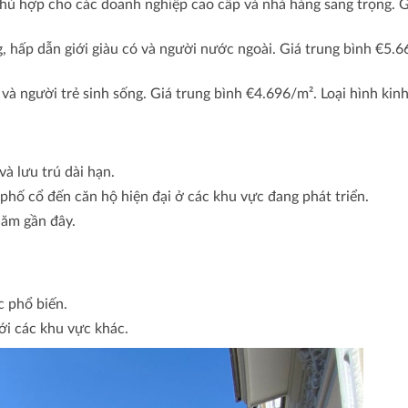
 phù hợp cho các doanh nghiệp cao cấp và nhà hàng sang trọng. G
g, hấp dẫn giới giàu có và người nước ngoài. Giá trung bình €5.
 và người trẻ sinh sống. Giá trung bình €4.696/m². Loại hình k
à lưu trú dài hạn.
 phố cổ đến căn hộ hiện đại ở các khu vực đang phát triển.
năm gần đây.
c phổ biến.
ới các khu vực khác.