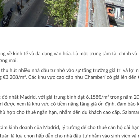
ng về kinh tế và đa dạng văn hóa. Là một trung tâm tài chính v
ơng mại.
 thu hút nhiều nhà đầu tư nhờ vào sự tăng trưởng giá trị và lợi
 €3,208/m². Các khu vực cao cấp như Chamberí có giá lên đến 
đỏ nhất Madrid, với giá trung bình đạt 6.158€/m² trong năm 202
í được xem là khu vực có tiềm năng tăng giá ổn định, đảm bảo l
hù hợp cho thuê ngắn hạn, nhắm đến du khách cao cấp. Salamanc
tâm kinh doanh của Madrid, lý tưởng để cho thuê căn hộ dài hạ
tuán là lựa chọn hấp dẫn cho nhà đầu tư nhắm vào sinh viên và n