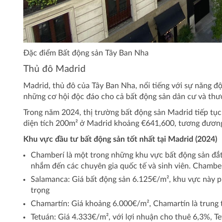
Đặc điểm Bất động sản Tây Ban Nha
Thủ đô Madrid
Madrid, thủ đô của Tây Ban Nha, nổi tiếng với sự năng độ
những cơ hội độc đáo cho cả bất động sản dân cư và thư
Trong năm 2024, thị trường bất động sản Madrid tiếp tục
diện tích 200m² ở Madrid khoảng €641,600, tương đương
Khu vực đầu tư bất động sản tốt nhất tại Madrid (2024)
Chamberí là một trong những khu vực bất động sản đắt 
nhắm đến các chuyên gia quốc tế và sinh viên. Chamber
Salamanca: Giá bất động sản 6.125€/m², khu vực này p
trọng​
Chamartín: Giá khoảng 6.000€/m², Chamartín là trung 
Tetuán: Giá 4.333€/m², với lợi nhuận cho thuê 6,3%, Te