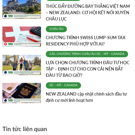
THÚC ĐẨY ĐƯỜNG BAY THẲNG VIỆT NAM
– NEW ZEALAND: CƠ HỘI KẾT NỐI XUYÊN
CHÂU LỤC
CHÂU ÂU
CHƯƠNG TRÌNH SWISS LUMP-SUM TAX
RESIDENCY PHÙ HỢP VỚI AI?
CÁC CHƯƠNG TRÌNH
CHÂU ÂU
ÚC - MỸ - CANADA
LỰA CHỌN CHƯƠNG TRÌNH ĐẦU TƯ HỌC
TẬP – ĐỊNH CƯ CHO CON CÁI NÊN BẮT
ĐẦU TỪ BAO GIỜ?
ÚC - MỸ - CANADA
NEW ZEALAND cập nhật chính sách đầu tư
định cư mới linh hoạt hơn
Tin tức liên quan