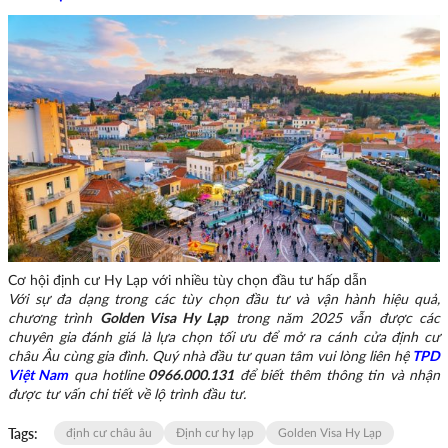
Cơ hội định cư Hy Lạp với nhiều tùy chọn đầu tư hấp dẫn
Với sự đa dạng trong các tùy chọn đầu tư và vận hành hiệu quả,
chương trình
Golden Visa Hy Lạp
trong năm 2025 vẫn được các
chuyên gia đánh giá là lựa chọn tối ưu để mở ra cánh cửa định cư
châu Âu cùng gia đình. Quý nhà đầu tư quan tâm vui lòng liên hệ
TPD
Việt Nam
qua hotline
0966.000.131
để biết thêm thông tin và nhận
được tư vấn chi tiết về lộ trình đầu tư.
Tags:
định cư châu âu
Định cư hy lạp
Golden Visa Hy Lạp