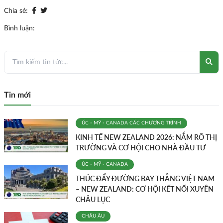
Chia sẻ:
Bình luận:
Tin mới
ÚC - MỸ - CANADA
CÁC CHƯƠNG TRÌNH
KINH TẾ NEW ZEALAND 2026: NẮM RÕ THỊ
TRƯỜNG VÀ CƠ HỘI CHO NHÀ ĐẦU TƯ
ÚC - MỸ - CANADA
THÚC ĐẨY ĐƯỜNG BAY THẲNG VIỆT NAM
– NEW ZEALAND: CƠ HỘI KẾT NỐI XUYÊN
CHÂU LỤC
CHÂU ÂU