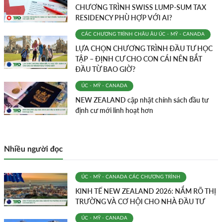
CHƯƠNG TRÌNH SWISS LUMP-SUM TAX
RESIDENCY PHÙ HỢP VỚI AI?
CÁC CHƯƠNG TRÌNH
CHÂU ÂU
ÚC - MỸ - CANADA
LỰA CHỌN CHƯƠNG TRÌNH ĐẦU TƯ HỌC
TẬP – ĐỊNH CƯ CHO CON CÁI NÊN BẮT
ĐẦU TỪ BAO GIỜ?
ÚC - MỸ - CANADA
NEW ZEALAND cập nhật chính sách đầu tư
định cư mới linh hoạt hơn
Nhiều người đọc
ÚC - MỸ - CANADA
CÁC CHƯƠNG TRÌNH
KINH TẾ NEW ZEALAND 2026: NẮM RÕ THỊ
TRƯỜNG VÀ CƠ HỘI CHO NHÀ ĐẦU TƯ
ÚC - MỸ - CANADA