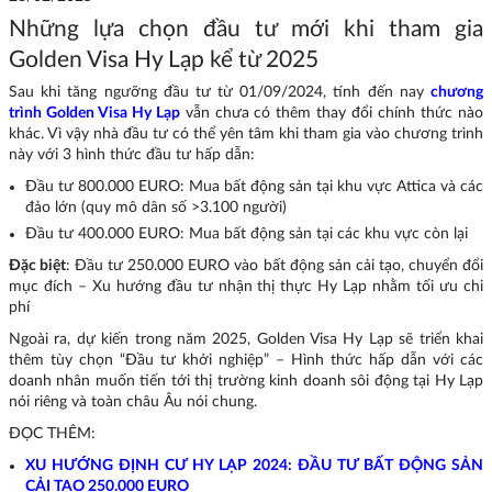
Những lựa chọn đầu tư mới khi tham gia
Golden Visa Hy Lạp kể từ 2025
Sau khi tăng ngưỡng đầu tư từ 01/09/2024, tính đến nay
chương
trình Golden Visa Hy Lạp
vẫn chưa có thêm thay đổi chính thức nào
khác. Vì vậy nhà đầu tư có thể yên tâm khi tham gia vào chương trình
này với 3 hình thức đầu tư hấp dẫn:
Đầu tư 800.000 EURO: Mua bất động sản tại khu vực Attica và các
đảo lớn (quy mô dân số >3.100 người)
Đầu tư 400.000 EURO: Mua bất động sản tại các khu vực còn lại
Đặc biệt
: Đầu tư 250.000 EURO vào bất động sản cải tạo, chuyển đổi
mục đích – Xu hướng đầu tư nhận thị thực Hy Lạp nhằm tối ưu chi
phí
Ngoài ra, dự kiến trong năm 2025, Golden Visa Hy Lạp sẽ triển khai
thêm tùy chọn “Đầu tư khởi nghiệp” – Hình thức hấp dẫn với các
doanh nhân muốn tiến tới thị trường kinh doanh sôi động tại Hy Lạp
nói riêng và toàn châu Âu nói chung.
ĐỌC THÊM:
XU HƯỚNG ĐỊNH CƯ HY LẠP 2024: ĐẦU TƯ BẤT ĐỘNG SẢN
CẢI TẠO 250.000 EURO