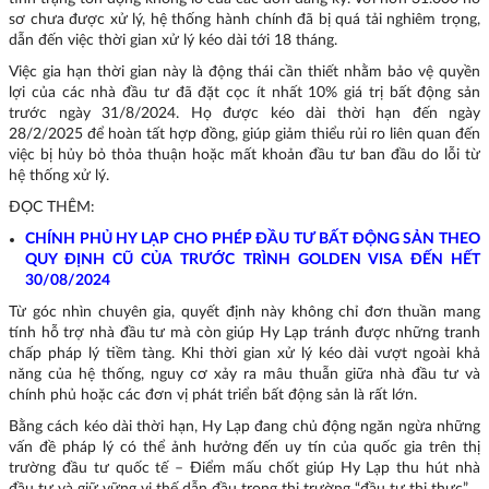
sơ chưa được xử lý, hệ thống hành chính đã bị quá tải nghiêm trọng,
dẫn đến việc thời gian xử lý kéo dài tới 18 tháng.
Việc gia hạn thời gian này là động thái cần thiết nhằm bảo vệ quyền
lợi của các nhà đầu tư đã đặt cọc ít nhất 10% giá trị bất động sản
trước ngày 31/8/2024. Họ được kéo dài thời hạn đến ngày
28/2/2025 để hoàn tất hợp đồng, giúp giảm thiểu rủi ro liên quan đến
việc bị hủy bỏ thỏa thuận hoặc mất khoản đầu tư ban đầu do lỗi từ
hệ thống xử lý.
ĐỌC THÊM:
CHÍNH PHỦ HY LẠP CHO PHÉP ĐẦU TƯ BẤT ĐỘNG SẢN THEO
QUY ĐỊNH CŨ CỦA TRƯỚC TRÌNH GOLDEN VISA ĐẾN HẾT
30/08/2024
Từ góc nhìn chuyên gia, quyết định này không chỉ đơn thuần mang
tính hỗ trợ nhà đầu tư mà còn giúp Hy Lạp tránh được những tranh
chấp pháp lý tiềm tàng. Khi thời gian xử lý kéo dài vượt ngoài khả
năng của hệ thống, nguy cơ xảy ra mâu thuẫn giữa nhà đầu tư và
chính phủ hoặc các đơn vị phát triển bất động sản là rất lớn.
Bằng cách kéo dài thời hạn, Hy Lạp đang chủ động ngăn ngừa những
vấn đề pháp lý có thể ảnh hưởng đến uy tín của quốc gia trên thị
trường đầu tư quốc tế – Điểm mấu chốt giúp Hy Lạp thu hút nhà