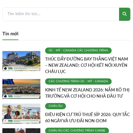
Tin mới
ÚC - MỸ - CANADA
CÁC CHƯƠNG TRÌNH
THÚC ĐẨY ĐƯỜNG BAY THẲNG VIỆT NAM
– NEW ZEALAND: CƠ HỘI KẾT NỐI XUYÊN
CHÂU LỤC
CÁC CHƯƠNG TRÌNH
ÚC - MỸ - CANADA
KINH TẾ NEW ZEALAND 2026: NẮM RÕ THỊ
TRƯỜNG VÀ CƠ HỘI CHO NHÀ ĐẦU TƯ
CHÂU ÂU
ĐIỀU KIỆN CƯ TRÚ THUẾ SÍP 2026: QUY TẮC
60 NGÀY VÀ ƯU ĐÃI NON-DOM
CHÂU ÂU
CÁC CHƯƠNG TRÌNH
CARIBE