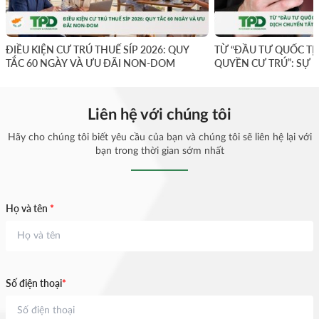
ĐIỀU KIỆN CƯ TRÚ THUẾ SÍP 2026: QUY
TỪ “ĐẦU TƯ QUỐC TỊ
TẮC 60 NGÀY VÀ ƯU ĐÃI NON-DOM
QUYỀN CƯ TRÚ”: SỰ 
YẾU
Liên hệ với chúng tôi
Hãy cho chúng tôi biết yêu cầu của bạn và chúng tôi sẽ liên hệ lại với
bạn trong thời gian sớm nhất
Họ và tên
*
Số điện thoại
*