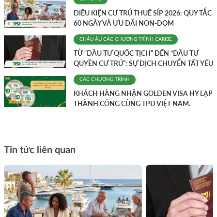
ĐIỀU KIỆN CƯ TRÚ THUẾ SÍP 2026: QUY TẮC
60 NGÀY VÀ ƯU ĐÃI NON-DOM
CHÂU ÂU
CÁC CHƯƠNG TRÌNH
CARIBE
TỪ “ĐẦU TƯ QUỐC TỊCH” ĐẾN “ĐẦU TƯ
QUYỀN CƯ TRÚ”: SỰ DỊCH CHUYỂN TẤT YẾU
CÁC CHƯƠNG TRÌNH
KHÁCH HÀNG NHẬN GOLDEN VISA HY LẠP
THÀNH CÔNG CÙNG TPD VIỆT NAM.
Tin tức liên quan