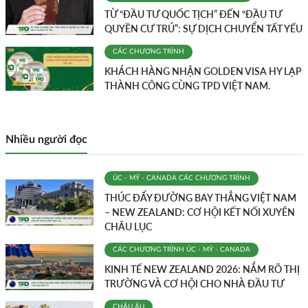
TỪ “ĐẦU TƯ QUỐC TỊCH” ĐẾN “ĐẦU TƯ
QUYỀN CƯ TRÚ”: SỰ DỊCH CHUYỂN TẤT YẾU
CÁC CHƯƠNG TRÌNH
KHÁCH HÀNG NHẬN GOLDEN VISA HY LẠP
THÀNH CÔNG CÙNG TPD VIỆT NAM.
Nhiều người đọc
ÚC - MỸ - CANADA
CÁC CHƯƠNG TRÌNH
THÚC ĐẨY ĐƯỜNG BAY THẲNG VIỆT NAM
– NEW ZEALAND: CƠ HỘI KẾT NỐI XUYÊN
CHÂU LỤC
CÁC CHƯƠNG TRÌNH
ÚC - MỸ - CANADA
KINH TẾ NEW ZEALAND 2026: NẮM RÕ THỊ
TRƯỜNG VÀ CƠ HỘI CHO NHÀ ĐẦU TƯ
CHÂU ÂU