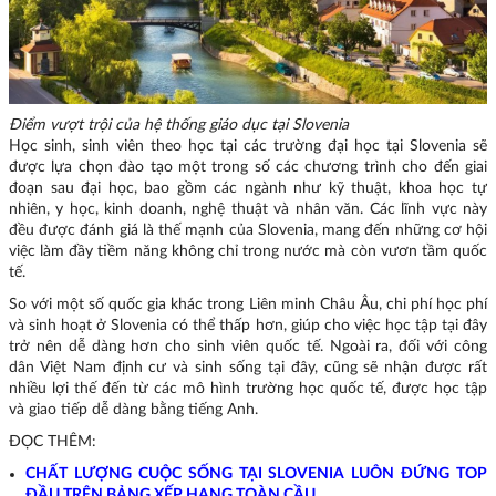
Điểm vượt trội của hệ thống giáo dục tại Slovenia
Học sinh, sinh viên theo học tại các trường đại học tại Slovenia sẽ
được lựa chọn đào tạo một trong số các chương trình cho đến giai
đoạn sau đại học, bao gồm các ngành như kỹ thuật, khoa học tự
nhiên, y học, kinh doanh, nghệ thuật và nhân văn. Các lĩnh vực này
đều được đánh giá là thế mạnh của Slovenia, mang đến những cơ hội
việc làm đầy tiềm năng không chỉ trong nước mà còn vươn tầm quốc
tế.
So với một số quốc gia khác trong Liên minh Châu Âu, chi phí học phí
và sinh hoạt ở Slovenia có thể thấp hơn, giúp cho việc học tập tại đây
trở nên dễ dàng hơn cho sinh viên quốc tế. Ngoài ra, đối với công
dân Việt Nam định cư và sinh sống tại đây, cũng sẽ nhận được rất
nhiều lợi thế đến từ các mô hình trường học quốc tế, được học tập
và giao tiếp dễ dàng bằng tiếng Anh.
ĐỌC THÊM:
CHẤT LƯỢNG CUỘC SỐNG TẠI SLOVENIA LUÔN ĐỨNG TOP
ĐẦU TRÊN BẢNG XẾP HẠNG TOÀN CẦU