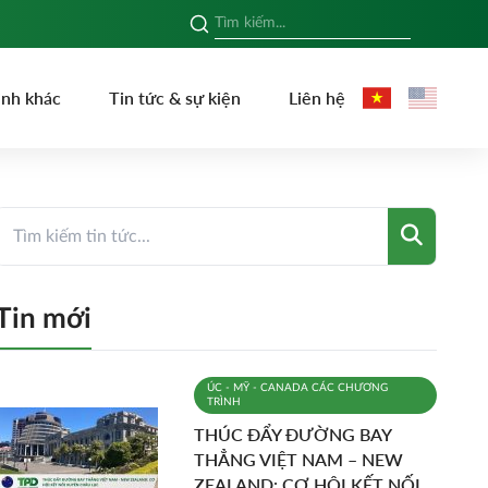
ình khác
Tin tức & sự kiện
Liên hệ
Tin mới
ÚC - MỸ - CANADA
CÁC CHƯƠNG
TRÌNH
THÚC ĐẨY ĐƯỜNG BAY
THẲNG VIỆT NAM – NEW
ZEALAND: CƠ HỘI KẾT NỐI