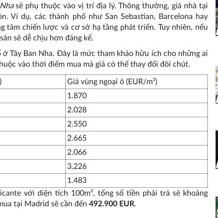
 Nha
sẽ phụ thuộc vào vị trí địa lý. Thông thường, giá nhà tại
n. Ví dụ, các thành phố như San Sebastian, Barcelona hay
g tâm chiến lược và cơ sở hạ tầng phát triển. Tuy nhiên, nếu
 sản sẽ dễ chịu hơn đáng kể.
hố ở Tây Ban Nha. Đây là mức tham khảo hữu ích cho những ai
thuộc vào thời điểm mua mà giá có thể thay đổi đôi chút.
)
Giá vùng ngoại ô (EUR/m²)
1.870
2.028
2.550
2.665
2.066
3.226
1.483
ante với diện tích 100m², tổng số tiền phải trả sẽ khoảng
, mua tại Madrid sẽ cần đến
492.900 EUR
.