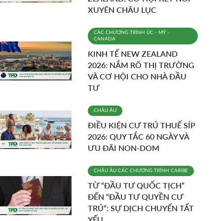
XUYÊN CHÂU LỤC
CÁC CHƯƠNG TRÌNH
ÚC - MỸ -
CANADA
KINH TẾ NEW ZEALAND
2026: NẮM RÕ THỊ TRƯỜNG
VÀ CƠ HỘI CHO NHÀ ĐẦU
TƯ
CHÂU ÂU
ĐIỀU KIỆN CƯ TRÚ THUẾ SÍP
2026: QUY TẮC 60 NGÀY VÀ
ƯU ĐÃI NON-DOM
CHÂU ÂU
CÁC CHƯƠNG TRÌNH
CARIBE
TỪ “ĐẦU TƯ QUỐC TỊCH”
ĐẾN “ĐẦU TƯ QUYỀN CƯ
TRÚ”: SỰ DỊCH CHUYỂN TẤT
YẾU