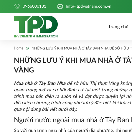
0966000131
Info@tpdvietnam.com.vn
Trang chủ
Home
NHỮNG LƯU Ý KHI MUA NHÀ Ở TÂY BAN NHA ĐỂ SỞ HỮU 
NHỮNG LƯU Ý KHI MUA NHÀ Ở TÂ
VÀNG
Mua nhà ở Tây Ban Nha
để sở hữu Thị thực Vàng không 
quan trọng mở ra cơ hội định cư tại một trong những q
trình mua bán diễn ra suôn sẻ và đạt được quyền lợi n
điều kiện chương trình cũng như lưu ý đặc biệt khi lựa 
qua nội dung bài viết dưới đây.
Người nước ngoài mua nhà ở Tây Ban
So với quá trình mua nhà của người địa phương, thì ngư