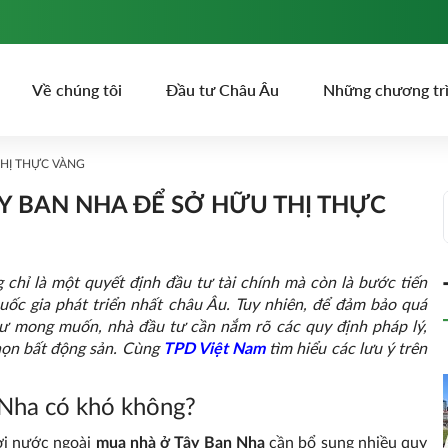
Về chúng tôi
Đầu tư Châu Âu
Những chương tr
THỊ THỰC VÀNG
Y BAN NHA ĐỂ SỞ HỮU THỊ THỰC
chỉ là một quyết định đầu tư tài chính mà còn là bước tiến
uốc gia phát triển nhất châu Âu. Tuy nhiên, để đảm bảo quá
hư mong muốn, nhà đầu tư cần nắm rõ các quy định pháp lý,
chọn bất động sản. Cùng
TPD Việt Nam
tìm hiểu các lưu ý trên
 Nha có khó không?
ời nước ngoài
mua nhà ở Tây Ban Nha
cần bổ sung nhiều quy