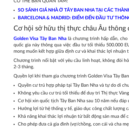
CÓ THỂ BẠN QUAN TÂM:
SO SÁNH GIÁ NHÀ Ở TÂY BAN NHA TẠI CÁC THÀ
BARCELONA & MADRID: ĐIỂM ĐẾN ĐẦU TƯ THÔN
Cơ hội sở hữu thị thực châu Âu thông
Golden Visa Tây Ban Nha
là chương trình hấp dẫn, cho
quốc gia này thông qua việc đầu tư tối thiểu 500.000 E
mong muốn kết hợp giữa định cư và khai thác lợi nhuận từ
Chương trình nổi bật với yêu cầu linh hoạt, không đòi hỏi
2-3 tháng.
Quyền lợi khi tham gia chương trình Golden Visa Tây Ba
Quyền cư trú hợp pháp tại Tây Ban Nha và tự do di ch
Không yêu cầu cư trú tối thiểu để duy trì Thị thực Vàn
Cơ hội xin quốc tịch Tây Ban Nha sau 10 năm nếu đáp ứ
Hưởng lợi từ hệ thống y tế, giáo dục công chất lượng c
Khả năng khai thác lợi nhuận từ bất động sản mua để 
Cho phép đưa cả gia đình (vợ/chồng, con cái và cha mẹ