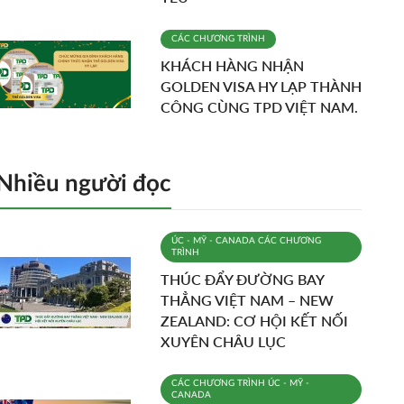
CÁC CHƯƠNG TRÌNH
KHÁCH HÀNG NHẬN
GOLDEN VISA HY LẠP THÀNH
CÔNG CÙNG TPD VIỆT NAM.
Nhiều người đọc
ÚC - MỸ - CANADA
CÁC CHƯƠNG
TRÌNH
THÚC ĐẨY ĐƯỜNG BAY
THẲNG VIỆT NAM – NEW
ZEALAND: CƠ HỘI KẾT NỐI
XUYÊN CHÂU LỤC
CÁC CHƯƠNG TRÌNH
ÚC - MỸ -
CANADA