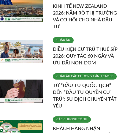
KINH TẾ NEW ZEALAND
2026: NẮM RÕ THỊ TRƯỜNG
VÀ CƠ HỘI CHO NHÀ ĐẦU
TƯ
CHÂU ÂU
ĐIỀU KIỆN CƯ TRÚ THUẾ SÍP
2026: QUY TẮC 60 NGÀY VÀ
ƯU ĐÃI NON-DOM
CHÂU ÂU
CÁC CHƯƠNG TRÌNH
CARIBE
TỪ “ĐẦU TƯ QUỐC TỊCH”
ĐẾN “ĐẦU TƯ QUYỀN CƯ
TRÚ”: SỰ DỊCH CHUYỂN TẤT
YẾU
CÁC CHƯƠNG TRÌNH
KHÁCH HÀNG NHẬN