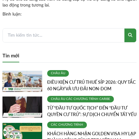
lao động trong tương lai.
Bình luận:
Tin mới
CHÂU ÂU
ĐIỀU KIỆN CƯ TRÚ THUẾ SÍP 2026: QUY TẮC
60 NGÀY VÀ ƯU ĐÃI NON-DOM
CHÂU ÂU
CÁC CHƯƠNG TRÌNH
CARIBE
TỪ “ĐẦU TƯ QUỐC TỊCH” ĐẾN “ĐẦU TƯ
QUYỀN CƯ TRÚ”: SỰ DỊCH CHUYỂN TẤT YẾU
CÁC CHƯƠNG TRÌNH
KHÁCH HÀNG NHẬN GOLDEN VISA HY LẠP