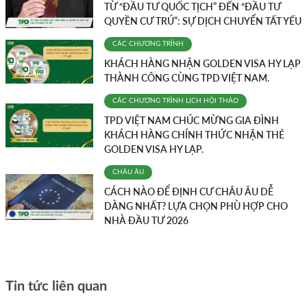
TỪ “ĐẦU TƯ QUỐC TỊCH” ĐẾN “ĐẦU TƯ
QUYỀN CƯ TRÚ”: SỰ DỊCH CHUYỂN TẤT YẾU
CÁC CHƯƠNG TRÌNH
KHÁCH HÀNG NHẬN GOLDEN VISA HY LẠP
THÀNH CÔNG CÙNG TPD VIỆT NAM.
CÁC CHƯƠNG TRÌNH
LỊCH HỘI THẢO
TPD VIỆT NAM CHÚC MỪNG GIA ĐÌNH
KHÁCH HÀNG CHÍNH THỨC NHẬN THẺ
GOLDEN VISA HY LẠP.
CHÂU ÂU
CÁCH NÀO ĐỂ ĐỊNH CƯ CHÂU ÂU DỄ
DÀNG NHẤT? LỰA CHỌN PHÙ HỢP CHO
NHÀ ĐẦU TƯ 2026
Tin tức liên quan