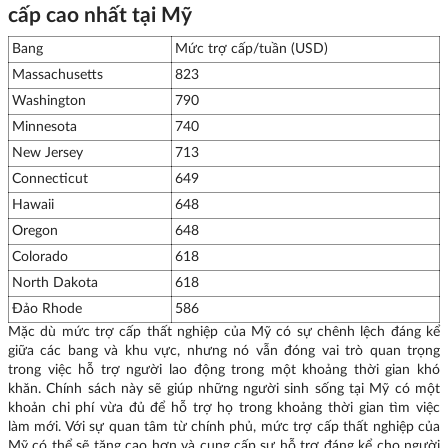
cấp cao nhất tại Mỹ
Bang
Mức trợ cấp/tuần (USD)
Massachusetts
823
Washington
790
Minnesota
740
New Jersey
713
Connecticut
649
Hawaii
648
Oregon
648
Colorado
618
North Dakota
618
Đảo Rhode
586
Mặc dù mức trợ cấp thất nghiệp của Mỹ có sự chênh lệch đáng kể
giữa các bang và khu vực, nhưng nó vẫn đóng vai trò quan trọng
trong việc hỗ trợ người lao động trong một khoảng thời gian khó
khăn. Chính sách này sẽ giúp những người sinh sống tại Mỹ có một
khoản chi phí vừa đủ để hỗ trợ họ trong khoảng thời gian tìm việc
làm mới. Với sự quan tâm từ chính phủ, mức trợ cấp thất nghiệp của
Mỹ có thể sẽ tăng cao hơn và cung cấp sự hỗ trợ đáng kể cho người