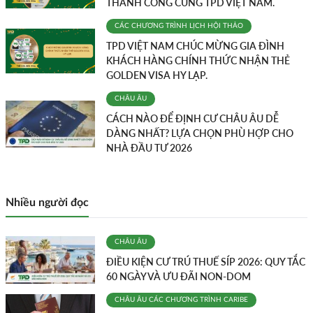
THÀNH CÔNG CÙNG TPD VIỆT NAM.
CÁC CHƯƠNG TRÌNH
LỊCH HỘI THẢO
TPD VIỆT NAM CHÚC MỪNG GIA ĐÌNH
KHÁCH HÀNG CHÍNH THỨC NHẬN THẺ
GOLDEN VISA HY LẠP.
CHÂU ÂU
CÁCH NÀO ĐỂ ĐỊNH CƯ CHÂU ÂU DỄ
DÀNG NHẤT? LỰA CHỌN PHÙ HỢP CHO
NHÀ ĐẦU TƯ 2026
Nhiều người đọc
CHÂU ÂU
ĐIỀU KIỆN CƯ TRÚ THUẾ SÍP 2026: QUY TẮC
60 NGÀY VÀ ƯU ĐÃI NON-DOM
CHÂU ÂU
CÁC CHƯƠNG TRÌNH
CARIBE