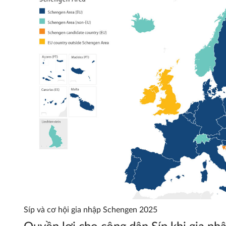
Síp và cơ hội gia nhập Schengen 2025