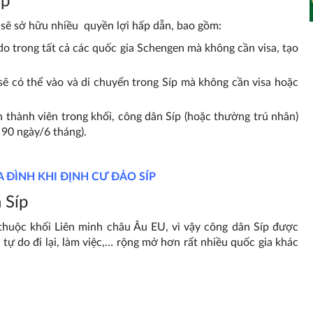
ập
 sẽ sở hữu nhiều quyền lợi hấp dẫn, bao gồm:
do trong tất cả các quốc gia Schengen mà không cần visa, tạo
ẽ có thể vào và di chuyển trong Síp mà không cần visa hoặc
nh thành viên trong khối, công dân Síp (hoặc thường trú nhân)
a 90 ngày/6 tháng).
ĐÌNH KHI ĐỊNH CƯ ĐẢO SÍP
 Síp
 thuộc khối Liên minh châu Âu EU, vì vậy công dân Síp được
 tự do đi lại, làm việc,… rộng mở hơn rất nhiều quốc gia khác