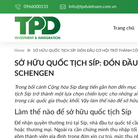
0966000131
Info@tpdvietnam.com.vn
Trang chủ
Home
SỞ HỮU QUỐC TỊCH SÍP: ĐÓN ĐẦU CƠ HỘI TRỞ THÀNH 
SỞ HỮU QUỐC TỊCH SÍP: ĐÓN ĐẦ
SCHENGEN
Trong bối cảnh Cộng hòa Síp đang tiến gần hơn đến mục 
tịch Síp trở thành một lựa chọn chiến lược cho những ai
trong các quốc gia thuộc khối. Vậy làm thế nào để sở hữ
Làm thế nào để sở hữu quốc tịch Síp
Để nhận quyền thường trú tại Síp, nhà đầu tư quốc tế c
hoặc thương mại. Ngoài ra cần chứng minh thu nhập tối
gồm thành viên gia đình trong đơn xin cư trú, mức thu 