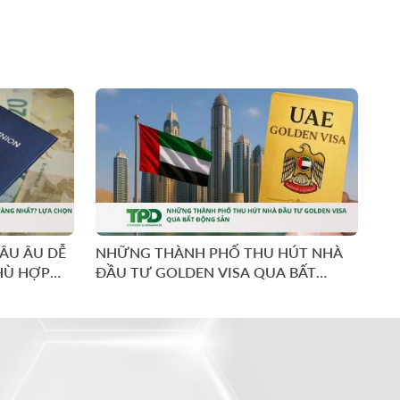
ÂU ÂU DỄ
NHỮNG THÀNH PHỐ THU HÚT NHÀ
SỨ
HÙ HỢP
ĐẦU TƯ GOLDEN VISA QUA BẤT
NH
ĐỘNG SẢN
SỞ