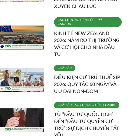
XUYÊN CHÂU LỤC
CÁC CHƯƠNG TRÌNH
ÚC - MỸ -
CANADA
KINH TẾ NEW ZEALAND
2026: NẮM RÕ THỊ TRƯỜNG
VÀ CƠ HỘI CHO NHÀ ĐẦU
TƯ
CHÂU ÂU
ĐIỀU KIỆN CƯ TRÚ THUẾ SÍP
2026: QUY TẮC 60 NGÀY VÀ
ƯU ĐÃI NON-DOM
CHÂU ÂU
CÁC CHƯƠNG TRÌNH
CARIBE
TỪ “ĐẦU TƯ QUỐC TỊCH”
ĐẾN “ĐẦU TƯ QUYỀN CƯ
TRÚ”: SỰ DỊCH CHUYỂN TẤT
YẾU