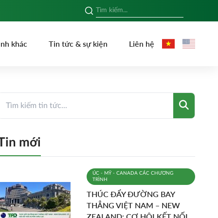
ình khác
Tin tức & sự kiện
Liên hệ
Tin mới
ÚC - MỸ - CANADA
CÁC CHƯƠNG
TRÌNH
THÚC ĐẨY ĐƯỜNG BAY
THẲNG VIỆT NAM – NEW
ZEALAND: CƠ HỘI KẾT NỐI