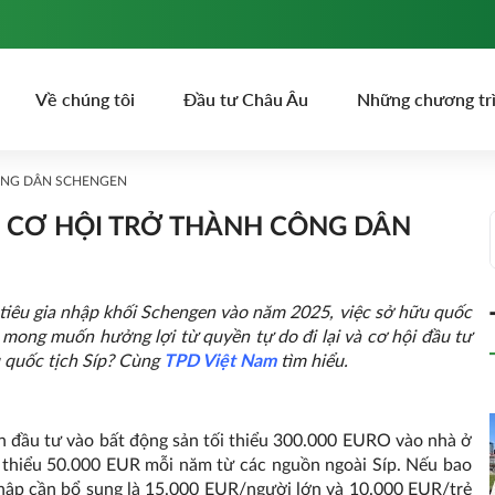
Về chúng tôi
Đầu tư Châu Âu
Những chương tr
CÔNG DÂN SCHENGEN
U CƠ HỘI TRỞ THÀNH CÔNG DÂN
tiêu gia nhập khối Schengen vào năm 2025, việc sở hữu quốc
 mong muốn hưởng lợi từ quyền tự do đi lại và cơ hội đầu tư
u quốc tịch Síp? Cùng
TPD Việt Nam
tìm hiểu.
ần đầu tư vào bất động sản tối thiểu 300.000 EURO vào nhà ở
 thiểu 50.000 EUR mỗi năm từ các nguồn ngoài Síp. Nếu bao
nhập cần bổ sung là 15.000 EUR/người lớn và 10.000 EUR/trẻ