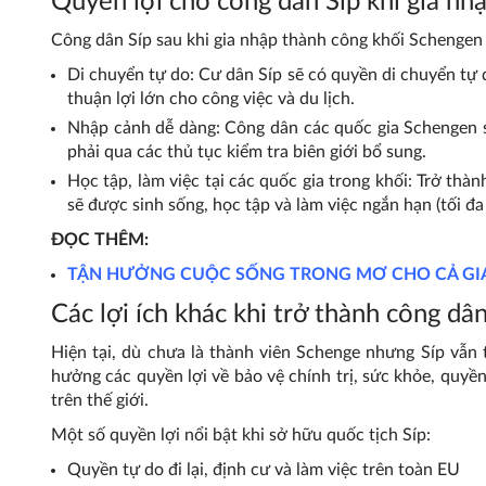
Quyền lợi cho công dân Síp khi gia nh
Công dân Síp sau khi gia nhập thành công khối Schengen
Di chuyển tự do: Cư dân Síp sẽ có quyền di chuyển tự 
thuận lợi lớn cho công việc và du lịch.
Nhập cảnh dễ dàng: Công dân các quốc gia Schengen s
phải qua các thủ tục kiểm tra biên giới bổ sung.
Học tập, làm việc tại các quốc gia trong khối: Trở thà
sẽ được sinh sống, học tập và làm việc ngắn hạn (tối đ
ĐỌC THÊM:
TẬN HƯỞNG CUỘC SỐNG TRONG MƠ CHO CẢ GIA 
Các lợi ích khác khi trở thành công dân
Hiện tại, dù chưa là thành viên Schenge nhưng Síp vẫn
hưởng các quyền lợi về bảo vệ chính trị, sức khỏe, quyền
trên thế giới.
Một số quyền lợi nổi bật khi sở hữu quốc tịch Síp:
Quyền tự do đi lại, định cư và làm việc trên toàn EU