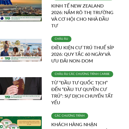
KINH TẾ NEW ZEALAND
2026: NẮM RÕ THỊ TRƯỜNG
VÀ CƠ HỘI CHO NHÀ ĐẦU
TƯ
CHÂU ÂU
ĐIỀU KIỆN CƯ TRÚ THUẾ SÍP
2026: QUY TẮC 60 NGÀY VÀ
ƯU ĐÃI NON-DOM
CHÂU ÂU
CÁC CHƯƠNG TRÌNH
CARIBE
TỪ “ĐẦU TƯ QUỐC TỊCH”
ĐẾN “ĐẦU TƯ QUYỀN CƯ
TRÚ”: SỰ DỊCH CHUYỂN TẤT
YẾU
CÁC CHƯƠNG TRÌNH
KHÁCH HÀNG NHẬN