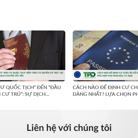
TƯ QUỐC TỊCH” ĐẾN “ĐẦU
CÁCH NÀO ĐỂ ĐỊNH CƯ CH
 CƯ TRÚ”: SỰ DỊCH
DÀNG NHẤT? LỰA CHỌN P
ẤT YẾU
CHO NHÀ ĐẦU TƯ 2026
Liên hệ với chúng tôi