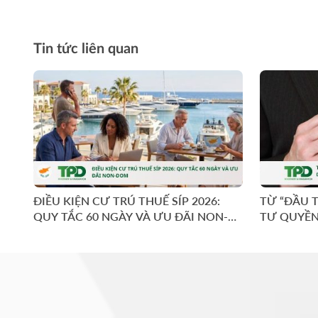
Tin tức liên quan
ĐIỀU KIỆN CƯ TRÚ THUẾ SÍP 2026:
TỪ “ĐẦU 
QUY TẮC 60 NGÀY VÀ ƯU ĐÃI NON-
TƯ QUYỀN
DOM
CHUYỂN T