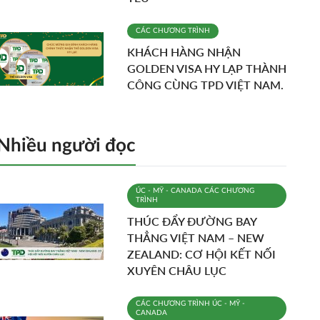
CÁC CHƯƠNG TRÌNH
KHÁCH HÀNG NHẬN
GOLDEN VISA HY LẠP THÀNH
CÔNG CÙNG TPD VIỆT NAM.
Nhiều người đọc
ÚC - MỸ - CANADA
CÁC CHƯƠNG
TRÌNH
THÚC ĐẨY ĐƯỜNG BAY
THẲNG VIỆT NAM – NEW
ZEALAND: CƠ HỘI KẾT NỐI
XUYÊN CHÂU LỤC
CÁC CHƯƠNG TRÌNH
ÚC - MỸ -
CANADA