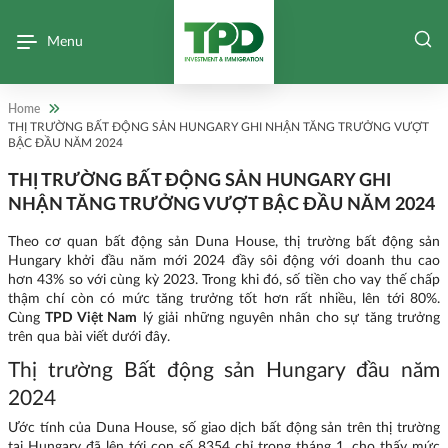
Menu
Home
THỊ TRƯỜNG BẤT ĐỘNG SẢN HUNGARY GHI NHẬN TĂNG TRƯỞNG VƯỢT
BẬC ĐẦU NĂM 2024
THỊ TRƯỜNG BẤT ĐỘNG SẢN HUNGARY GHI
NHẬN TĂNG TRƯỞNG VƯỢT BẬC ĐẦU NĂM 2024
Theo cơ quan bất động sản Duna House, thị trường bất động sản
Hungary khởi đầu năm mới 2024 đầy sôi động với doanh thu cao
hơn 43% so với cùng kỳ 2023. Trong khi đó, số tiền cho vay thế chấp
thậm chí còn có mức tăng trưởng tốt hơn rất nhiều, lên tới 80%.
Cùng
TPD Việt Nam
lý giải những nguyên nhân cho sự tăng trưởng
trên qua bài viết dưới đây.
Thị trường Bất động sản Hungary đầu năm
2024
Ước tính của Duna House, số giao dịch bất động sản trên thị trường
tại Hungary đã lên tới con số 8354 chỉ trong tháng 1, cho thấy mức