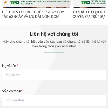
ĐIỀU KIỆN CƯ TRÚ THUẾ SÍP 2026: QUY
TỪ “ĐẦU TƯ QUỐC TỊ
TẮC 60 NGÀY VÀ ƯU ĐÃI NON-DOM
QUYỀN CƯ TRÚ”: SỰ 
YẾU
Liên hệ với chúng tôi
Hãy cho chúng tôi biết yêu cầu của bạn và chúng tôi sẽ liên hệ lại với
bạn trong thời gian sớm nhất
Họ và tên
*
Số điện thoại
*