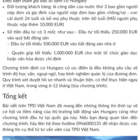
Điều kiện tham gia đầu tư định cư Hungary
Đối tượng khách hàng: là công dân của nước thứ 3 bao gồm người
nộp đơn và gia đình của người nộp đơn bao gồm chồng/vợ ; con
cái dưới 24 tuổi và bố mẹ phụ thuộc trên 60 tuổi (Mỗi người phụ
thuộc nộp thêm 10.000 EUR)
Số tiền đầu tư có 3 mốc như sau:
– Đầu tư tối thiểu 250.000 EUR
vào quỹ bất động sản
– Đầu tư tối thiểu 500.000 EUR vào bất động sản nhà ở
– Quyên góp tối thiểu 1.000.000 EUR cho một tổ chức giáo dục
hoặc văn hóa được chỉ định
Chương trình định cư Hungary có ưu điểm là đều không yêu cầu về
trình độ học vấn, ngoại ngữ, hay kinh nghiệm quản lý của đương đơn.
Quy trình xét duyệt hồ sơ nhanh và thuận tiện, có thể thực hiện ngay
ở Việt Nam, trong vòng 6-12 tháng (tùy chương trình).
Tổng kết
Bài viết trên TPD Việt Nam đã mang đến những thông tin thời sự về
cơ hội và tiềm năng của thị trường bất động sản Hungary cũng như
chương trình đầu tư tại quốc gia này. Nếu bạn đang quan tâm đến
chương trình, hãy liên hệ theo hotline 0966000131 để nhận được các
thông tin cụ thể từ tư vấn viên của TPD Việt Nam.