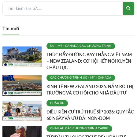
Tin mới
ÚC - MỸ - CANADA
CÁC CHƯƠNG TRÌNH
THÚC ĐẨY ĐƯỜNG BAY THẲNG VIỆT NAM
– NEW ZEALAND: CƠ HỘI KẾT NỐI XUYÊN
CHÂU LỤC
CÁC CHƯƠNG TRÌNH
ÚC - MỸ - CANADA
KINH TẾ NEW ZEALAND 2026: NẮM RÕ THỊ
TRƯỜNG VÀ CƠ HỘI CHO NHÀ ĐẦU TƯ
CHÂU ÂU
ĐIỀU KIỆN CƯ TRÚ THUẾ SÍP 2026: QUY TẮC
60 NGÀY VÀ ƯU ĐÃI NON-DOM
CHÂU ÂU
CÁC CHƯƠNG TRÌNH
CARIBE