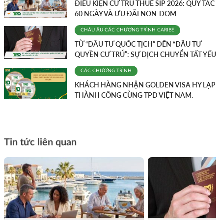
ĐIỀU KIỆN CƯ TRÚ THUẾ SÍP 2026: QUY TẮC
60 NGÀY VÀ ƯU ĐÃI NON-DOM
CHÂU ÂU
CÁC CHƯƠNG TRÌNH
CARIBE
TỪ “ĐẦU TƯ QUỐC TỊCH” ĐẾN “ĐẦU TƯ
QUYỀN CƯ TRÚ”: SỰ DỊCH CHUYỂN TẤT YẾU
CÁC CHƯƠNG TRÌNH
KHÁCH HÀNG NHẬN GOLDEN VISA HY LẠP
THÀNH CÔNG CÙNG TPD VIỆT NAM.
Tin tức liên quan