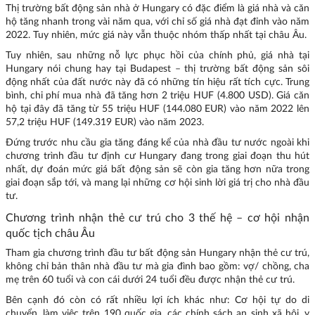
Thị trường bất động sản nhà ở Hungary có đặc điểm là giá nhà và căn
hộ tăng nhanh trong vài năm qua, với chỉ số giá nhà đạt đỉnh vào năm
2022. Tuy nhiên, mức giá này vẫn thuộc nhóm thấp nhất tại châu Âu.
Tuy nhiên, sau những nỗ lực phục hồi của chính phủ, giá nhà tại
Hungary nói chung hay tại Budapest – thị trường bất động sản sôi
động nhất của đất nước này đã có những tín hiệu rất tích cực. Trung
bình, chi phí mua nhà đã tăng hơn 2 triệu HUF (4.800 USD). Giá căn
hộ tại đây đã tăng từ 55 triệu HUF (144.080 EUR) vào năm 2022 lên
57,2 triệu HUF (149.319 EUR) vào năm 2023.
Đứng trước nhu cầu gia tăng đáng kể của nhà đầu tư nước ngoài khi
chương trình đầu tư định cư Hungary đang trong giai đoạn thu hút
nhất, dự đoán mức giá bất động sản sẽ còn gia tăng hơn nữa trong
giai đoạn sắp tới, và mang lại những cơ hội sinh lời giá trị cho nhà đầu
tư.
Chương trình nhận thẻ cư trú cho 3 thế hệ – cơ hội nhận
quốc tịch châu Âu
Tham gia chương trình đầu tư bất động sản Hungary nhận thẻ cư trú,
không chỉ bản thân nhà đầu tư mà gia đình bao gồm: vợ/ chồng, cha
mẹ trên 60 tuổi và con cái dưới 24 tuổi đều được nhận thẻ cư trú.
Bên cạnh đó còn có rất nhiều lợi ích khác như: Cơ hội tự do di
chuyển, làm việc trên 190 quốc gia, các chính sách an sinh xã hội, y