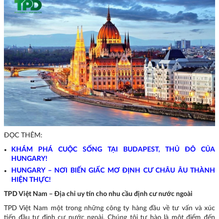
ĐỌC THÊM:
KHÁM PHÁ CUỘC SỐNG TẠI BUDAPEST, THỦ ĐÔ CỦA
HUNGARY!
HUNGARY – NƠI BIẾN GIẤC MƠ ĐỊNH CƯ CHÂU ÂU THÀNH
HIỆN THỰC!
TPD Việt Nam
– Địa chỉ uy tín cho nhu cầu định cư nước ngoài
TPD Việt Nam một trong những công ty hàng đầu về tư vấn và xúc
tiến đầu tư định cư nước ngoài. Chúng tôi tự hào là một điểm đến