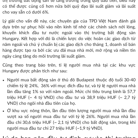
thị trường bất động sản sẽ tăng trưởng trong quý đầu tiên, điều này
có thể được củng cố hơn nữa bởi quỹ đạo lãi suất giảm và lãi suất
cho vay sẵn có dưới 6%.
Lý giải cho vấn đề này, các chuyên gia của TPD Việt Nam đánh giá
dựa trên sự phục hồi vào nền kinh tế nhờ các chính sách nới lỏng,
khuyến khích đầu tư nước ngoài vào thị trường bất động sản
Hungary. Kết hợp với đó là chiến lược do việc hoãn các giao dịch từ
năm ngoái và chủ ý chuẩn bị các giao dịch cho tháng 1, doanh số bán
hàng được tạo ra bởi các ưu đãi mua nhà mới, mở rộng và niềm tin
ngày càng tăng do môi trường lãi suất giảm.
Cũng theo trang báo trên, tỉ lệ người mua nhà tại các khu vực
Hungary được phân tích như sau:
Người mua bất động sản ở thủ đô Budapest thuộc độ tuổi 30-40
chiếm tỷ lệ 24%, 36% với mục đích đầu tư, và tỷ lệ người mua nhà
lần đầu tăng 1% so với năm ngoái. Mức chi tiêu trung bình là 57,7
triệu HUF (~ 4 tỷ VND) cho đầu tư và 38,9 triệu HUF (~ 2,7 tỷ
VND) cho ngôi nhà đầu tiên của họ.
Ở khu vực nông thôn, lần đầu tiên lượng người mua nhà lần đầu
vượt xa số người mua đầu tư với tỷ lệ 26%. Người mua nhà lần
đầu chi 30,6 triệu HUF (~ 2,1 tỷ VND) cho bất động sản, trong khi
người mua đầu tư chi 27 triệu HUF (~1,9 tỷ VND).