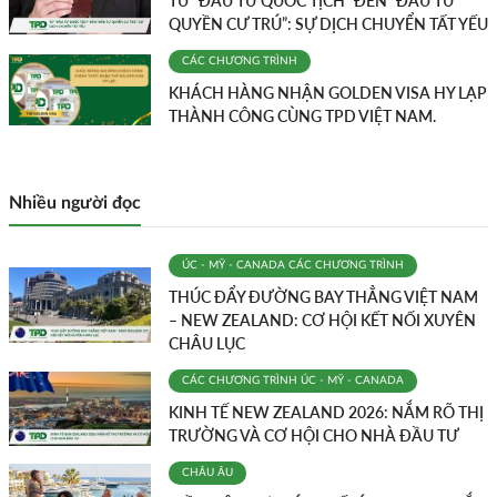
TỪ “ĐẦU TƯ QUỐC TỊCH” ĐẾN “ĐẦU TƯ
QUYỀN CƯ TRÚ”: SỰ DỊCH CHUYỂN TẤT YẾU
CÁC CHƯƠNG TRÌNH
KHÁCH HÀNG NHẬN GOLDEN VISA HY LẠP
THÀNH CÔNG CÙNG TPD VIỆT NAM.
Nhiều người đọc
ÚC - MỸ - CANADA
CÁC CHƯƠNG TRÌNH
THÚC ĐẨY ĐƯỜNG BAY THẲNG VIỆT NAM
– NEW ZEALAND: CƠ HỘI KẾT NỐI XUYÊN
CHÂU LỤC
CÁC CHƯƠNG TRÌNH
ÚC - MỸ - CANADA
KINH TẾ NEW ZEALAND 2026: NẮM RÕ THỊ
TRƯỜNG VÀ CƠ HỘI CHO NHÀ ĐẦU TƯ
CHÂU ÂU