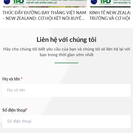
THÚC ĐẨY ĐƯỜNG BAY THẲNG VIỆT NAM
KINH TẾ NEW ZEALAN
– NEW ZEALAND: CƠ HỘI KẾT NỐI XUYÊN
TRƯỜNG VÀ CƠ HỘI 
CHÂU LỤC
Liên hệ với chúng tôi
Hãy cho chúng tôi biết yêu cầu của bạn và chúng tôi sẽ liên hệ lại với
bạn trong thời gian sớm nhất
Họ và tên
*
Số điện thoại
*