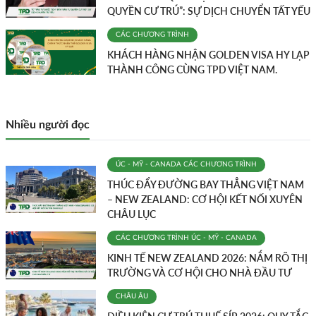
QUYỀN CƯ TRÚ”: SỰ DỊCH CHUYỂN TẤT YẾU
CÁC CHƯƠNG TRÌNH
KHÁCH HÀNG NHẬN GOLDEN VISA HY LẠP
THÀNH CÔNG CÙNG TPD VIỆT NAM.
Nhiều người đọc
ÚC - MỸ - CANADA
CÁC CHƯƠNG TRÌNH
THÚC ĐẨY ĐƯỜNG BAY THẲNG VIỆT NAM
– NEW ZEALAND: CƠ HỘI KẾT NỐI XUYÊN
CHÂU LỤC
CÁC CHƯƠNG TRÌNH
ÚC - MỸ - CANADA
KINH TẾ NEW ZEALAND 2026: NẮM RÕ THỊ
TRƯỜNG VÀ CƠ HỘI CHO NHÀ ĐẦU TƯ
CHÂU ÂU