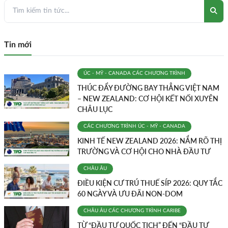
Tin mới
ÚC - MỸ - CANADA
CÁC CHƯƠNG TRÌNH
THÚC ĐẨY ĐƯỜNG BAY THẲNG VIỆT NAM
– NEW ZEALAND: CƠ HỘI KẾT NỐI XUYÊN
CHÂU LỤC
CÁC CHƯƠNG TRÌNH
ÚC - MỸ - CANADA
KINH TẾ NEW ZEALAND 2026: NẮM RÕ THỊ
TRƯỜNG VÀ CƠ HỘI CHO NHÀ ĐẦU TƯ
CHÂU ÂU
ĐIỀU KIỆN CƯ TRÚ THUẾ SÍP 2026: QUY TẮC
60 NGÀY VÀ ƯU ĐÃI NON-DOM
CHÂU ÂU
CÁC CHƯƠNG TRÌNH
CARIBE
TỪ “ĐẦU TƯ QUỐC TỊCH” ĐẾN “ĐẦU TƯ