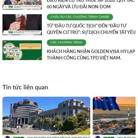
ĐIỀU KIỆN CƯ TRÚ THUẾ SÍP 2026: QUY TẮC
60 NGÀY VÀ ƯU ĐÃI NON-DOM
CHÂU ÂU
CÁC CHƯƠNG TRÌNH
CARIBE
TỪ “ĐẦU TƯ QUỐC TỊCH” ĐẾN “ĐẦU TƯ
QUYỀN CƯ TRÚ”: SỰ DỊCH CHUYỂN TẤT YẾU
CÁC CHƯƠNG TRÌNH
KHÁCH HÀNG NHẬN GOLDEN VISA HY LẠP
THÀNH CÔNG CÙNG TPD VIỆT NAM.
Tin tức liên quan