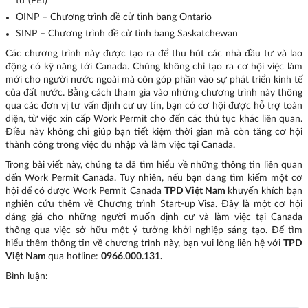
tử (PEI)
OINP
– Chương trình đề cử tỉnh bang Ontario
SINP
– Chương trì
nh đề cử tỉnh bang Saskatchewan
Các chương trình này được tạo ra để thu hút các nhà đầu tư và lao
động có kỹ năng tới Canada. Chúng không chỉ tạo ra cơ hội việc làm
mới cho người nước ngoài mà còn góp phần vào sự phát triển kinh tế
của đất nước. Bằng cách tham gia vào những chương trình này thông
qua các đơn vị tư vấn định cư uy tín, bạn có cơ hội được hỗ trợ toàn
diện, từ việc xin cấp Work Permit cho đến các thủ tục khác liên quan.
Điều này không chỉ giúp bạn tiết kiệm thời gian mà còn tăng cơ hội
thành công trong việc du nhập và làm việc tại Canada.
Trong bài viết này, chúng ta đã tìm hiểu về những thông tin liên quan
đến Work Permit Canada. Tuy nhiên, nếu bạn đang tìm kiếm một cơ
hội để có được Work Permit Canada
TPD Việt Nam
khuyến khích bạn
nghiên cứu thêm về Chương trình Start-up Visa. Đây là một cơ hội
đáng giá cho những người muốn định cư và làm việc tại Canada
thông qua việc sở hữu một ý tưởng khởi nghiệp sáng tạo. Để tìm
hiểu thêm thông tin về chương trình này, bạn vui lòng liên hệ với
TPD
Việt Nam
qua hotline:
0966.000.131.
Bình luận: