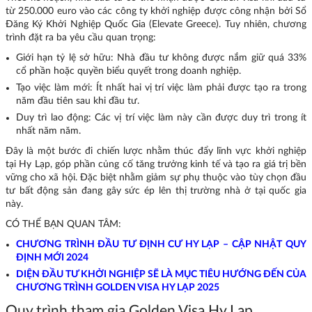
từ 250.000 euro vào các công ty khởi nghiệp được công nhận bởi Sổ
Đăng Ký Khởi Nghiệp Quốc Gia (Elevate Greece). Tuy nhiên, chương
trình đặt ra ba yêu cầu quan trọng:
Giới hạn tỷ lệ sở hữu: Nhà đầu tư không được nắm giữ quá 33%
cổ phần hoặc quyền biểu quyết trong doanh nghiệp.
Tạo việc làm mới: Ít nhất hai vị trí việc làm phải được tạo ra trong
năm đầu tiên sau khi đầu tư.
Duy trì lao động: Các vị trí việc làm này cần được duy trì trong ít
nhất năm năm.
Đây là một bước đi chiến lược nhằm thúc đẩy lĩnh vực khởi nghiệp
tại Hy Lạp, góp phần củng cố tăng trưởng kinh tế và tạo ra giá trị bền
vững cho xã hội. Đặc biệt nhằm giảm sự phụ thuộc vào tùy chọn đầu
tư bất động sản đang gây sức ép lên thị trường nhà ở tại quốc gia
này.
CÓ THỂ BẠN QUAN TÂM:
CHƯƠNG TRÌNH ĐẦU TƯ ĐỊNH CƯ HY LẠP – CẬP NHẬT QUY
ĐỊNH MỚI 2024
DIỆN ĐẦU TƯ KHỞI NGHIỆP SẼ LÀ MỤC TIÊU HƯỚNG ĐẾN CỦA
CHƯƠNG TRÌNH GOLDEN VISA HY LẠP 2025
Quy trình tham gia Golden Visa Hy Lạp