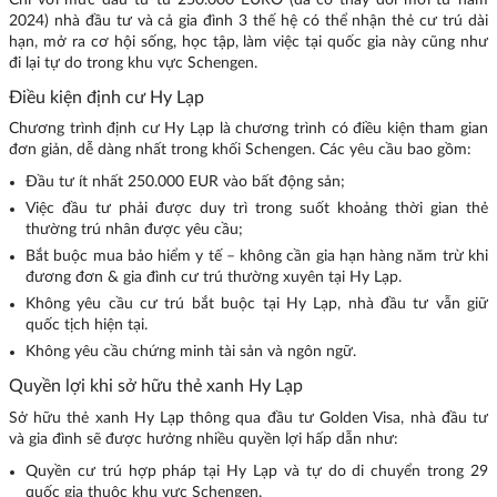
Chỉ với mức đầu tư từ 250.000 EURO (đã có thay đổi mới từ năm
2024) nhà đầu tư và cả gia đình 3 thế hệ có thể nhận thẻ cư trú dài
hạn, mở ra cơ hội sống, học tập, làm việc tại quốc gia này cũng như
đi lại tự do trong khu vực Schengen.
Điều kiện định cư Hy Lạp
Chương trình định cư Hy Lạp là chương trình có điều kiện tham gian
đơn giản, dễ dàng nhất trong khối Schengen. Các yêu cầu bao gồm:
Đầu tư ít nhất 250.000 EUR vào bất động sản;
Việc đầu tư phải được duy trì trong suốt khoảng thời gian thẻ
thường trú nhân được yêu cầu;
Bắt buộc mua bảo hiểm y tế – không cần gia hạn hàng năm trừ khi
đương đơn & gia đình cư trú thường xuyên tại Hy Lạp.
Không yêu cầu cư trú bắt buộc tại Hy Lạp, nhà đầu tư vẫn giữ
quốc tịch hiện tại.
Không yêu cầu chứng minh tài sản và ngôn ngữ.
Quyền lợi khi sở hữu thẻ xanh Hy Lạp
Sở hữu thẻ xanh Hy Lạp thông qua đầu tư Golden Visa, nhà đầu tư
và gia đình sẽ được hưởng nhiều quyền lợi hấp dẫn như:
Quyền cư trú hợp pháp tại Hy Lạp và tự do di chuyển trong 29
quốc gia thuộc khu vực Schengen.