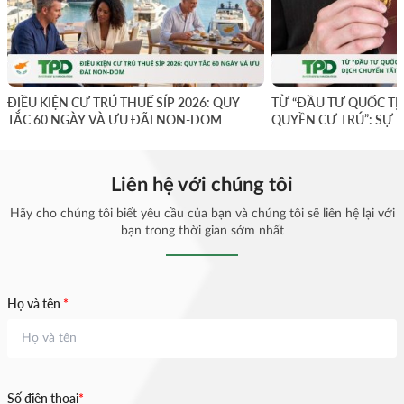
ĐIỀU KIỆN CƯ TRÚ THUẾ SÍP 2026: QUY
TỪ “ĐẦU TƯ QUỐC TỊ
TẮC 60 NGÀY VÀ ƯU ĐÃI NON-DOM
QUYỀN CƯ TRÚ”: SỰ 
YẾU
Liên hệ với chúng tôi
Hãy cho chúng tôi biết yêu cầu của bạn và chúng tôi sẽ liên hệ lại với
bạn trong thời gian sớm nhất
Họ và tên
*
Số điện thoại
*