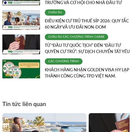
TRƯỜNG VÀ CƠ HỘI CHO NHÀ ĐẦU TƯ
CHÂU ÂU
ĐIỀU KIỆN CƯ TRÚ THUẾ SÍP 2026: QUY TẮC
60 NGÀY VÀ ƯU ĐÃI NON-DOM
CHÂU ÂU
CÁC CHƯƠNG TRÌNH
CARIBE
TỪ “ĐẦU TƯ QUỐC TỊCH” ĐẾN “ĐẦU TƯ
QUYỀN CƯ TRÚ”: SỰ DỊCH CHUYỂN TẤT YẾU
CÁC CHƯƠNG TRÌNH
KHÁCH HÀNG NHẬN GOLDEN VISA HY LẠP
THÀNH CÔNG CÙNG TPD VIỆT NAM.
Tin tức liên quan