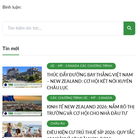
Bình luận:
Tin mới
ÚC - MỸ - CANADA
CÁC CHƯƠNG TRÌNH
THÚC ĐẨY ĐƯỜNG BAY THẲNG VIỆT NAM
– NEW ZEALAND: CƠ HỘI KẾT NỐI XUYÊN
CHÂU LỤC
CÁC CHƯƠNG TRÌNH
ÚC - MỸ - CANADA
KINH TẾ NEW ZEALAND 2026: NẮM RÕ THỊ
TRƯỜNG VÀ CƠ HỘI CHO NHÀ ĐẦU TƯ
CHÂU ÂU
ĐIỀU KIỆN CƯ TRÚ THUẾ SÍP 2026: QUY TẮC