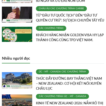
60 NGÀY VÀ ƯU ĐÃI NON-DOM
CHÂU ÂU
CÁC CHƯƠNG TRÌNH
CARIBE
TỪ “ĐẦU TƯ QUỐC TỊCH” ĐẾN “ĐẦU TƯ
QUYỀN CƯ TRÚ”: SỰ DỊCH CHUYỂN TẤT YẾU
CÁC CHƯƠNG TRÌNH
KHÁCH HÀNG NHẬN GOLDEN VISA HY LẠP
THÀNH CÔNG CÙNG TPD VIỆT NAM.
Nhiều người đọc
ÚC - MỸ - CANADA
CÁC CHƯƠNG TRÌNH
THÚC ĐẨY ĐƯỜNG BAY THẲNG VIỆT NAM
– NEW ZEALAND: CƠ HỘI KẾT NỐI XUYÊN
CHÂU LỤC
CÁC CHƯƠNG TRÌNH
ÚC - MỸ - CANADA
KINH TẾ NEW ZEALAND 2026: NẮM RÕ THỊ