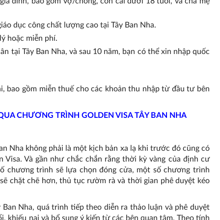
ia đình, bao gồm vợ/chồng, con cái dưới 18 tuổi, và cha mẹ
iáo dục công chất lượng cao tại Tây Ban Nha.
lý hoặc miễn phí.
hân tại Tây Ban Nha, và sau 10 năm, bạn có thể xin nhập quốc
i, bao gồm miễn thuế cho các khoản thu nhập từ đầu tư bên
QUA CHƯƠNG TRÌNH GOLDEN VISA TÂY BAN NHA
an Nha không phải là một kịch bản xa lạ khi trước đó cũng có
n Visa. Và gần như chắc chắn rằng thời kỳ vàng của định cư
số chương trình sẽ lựa chọn đóng cửa, một số chương trình
 sẽ chặt chẽ hơn, thủ tục rườm rà và thời gian phê duyệt kéo
y Ban Nha, quá trình tiếp theo diễn ra thảo luận và phê duyệt
i, khiếu nại và bổ sung ý kiến từ các bên quan tâm. Theo tính