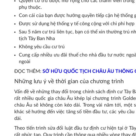
Quyền cư trú được mở rộng cho các thành viên trong g
phụ thuộc.
Con cái của bạn được hưởng quyền tiếp cận hệ thống g
Được sử dụng hệ thống y tế công cộng với chi phí hợp 
Sau 5 năm cư trú liên tục, bạn có thể xin thường trú n
tịch Tây Ban Nha
Không yêu cầu cư trú
Cung cấp nhiều ưu đãi thuế cho nhà đầu tư nước ngoà
ngoài
ĐỌC THÊM:
SỞ HỮU QUỐC TỊCH CHÂU ÂU THÔNG 
Những lưu ý về thời gian của chương trình
Vấn đề về những thay đổi trong chính sách định cư Tây B
rất nhiều quốc gia châu Âu khép lại chương trình Golde
châu Âu sẽ không còn kéo dài. Trong vài năm tới, một 
khác sẽ hướng đến việc tăng số tiền đầu tư, các yêu cầu
dài.
Theo tiến trình sửa đổi luật đầu tư định cư hiện tại ở Tâ
rất phức tạp. Quy trình cần thông qua nhiều vòng thay đổ