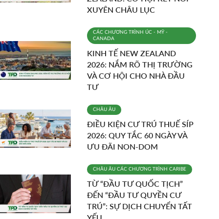
XUYÊN CHÂU LỤC
CÁC CHƯƠNG TRÌNH
ÚC - MỸ -
CANADA
KINH TẾ NEW ZEALAND
2026: NẮM RÕ THỊ TRƯỜNG
VÀ CƠ HỘI CHO NHÀ ĐẦU
TƯ
CHÂU ÂU
ĐIỀU KIỆN CƯ TRÚ THUẾ SÍP
2026: QUY TẮC 60 NGÀY VÀ
ƯU ĐÃI NON-DOM
CHÂU ÂU
CÁC CHƯƠNG TRÌNH
CARIBE
TỪ “ĐẦU TƯ QUỐC TỊCH”
ĐẾN “ĐẦU TƯ QUYỀN CƯ
TRÚ”: SỰ DỊCH CHUYỂN TẤT
YẾU