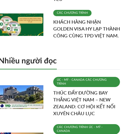
CÁC CHƯƠNG TRÌNH
KHÁCH HÀNG NHẬN
GOLDEN VISA HY LẠP THÀNH
CÔNG CÙNG TPD VIỆT NAM.
Nhiều người đọc
ÚC - MỸ - CANADA
CÁC CHƯƠNG
TRÌNH
THÚC ĐẨY ĐƯỜNG BAY
THẲNG VIỆT NAM – NEW
ZEALAND: CƠ HỘI KẾT NỐI
XUYÊN CHÂU LỤC
CÁC CHƯƠNG TRÌNH
ÚC - MỸ -
CANADA