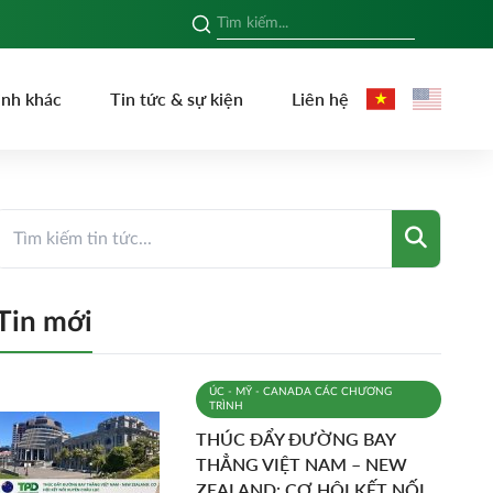
ình khác
Tin tức & sự kiện
Liên hệ
Tin mới
ÚC - MỸ - CANADA
CÁC CHƯƠNG
TRÌNH
THÚC ĐẨY ĐƯỜNG BAY
THẲNG VIỆT NAM – NEW
ZEALAND: CƠ HỘI KẾT NỐI