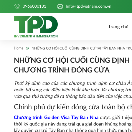
0966000131
Info@tpdvietnam.com.vn
Trang chủ
Home
NHỮNG CƠ HỘI CUỐI CÙNG ĐỊNH CƯ TẠI TÂY BAN NHA T
NHỮNG CƠ HỘI CUỐI CÙNG ĐỊNH 
CHƯƠNG TRÌNH ĐÓNG CỬA
Thời kỳ đỉnh cao của các chương trình định cư châu Âu
hoặc bổ sung các điều kiện khắt khe hơn. Và chương trì
vừa qua thủ tướng đã ra thông báo đầu tiên của việc ch
Chính phủ dự kiến đóng cửa toàn bộ c
Chương trình Golden Visa Tây Ban Nha
được giới thiệ
thời kỳ quốc gia này đang trải qua giai đoạn khủng hoản
lấy quyền cư trú Tây Ban nha thông qua hình thức mua b