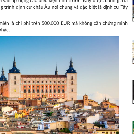
ha vẫn áp dụng các điều kiện như trước. Đây được đánh giá là
g trình định cư châu Âu nói chung và đặc biệt là định cư Tây
miễn là chi phí trên 500.000 EUR mà không cần chứng minh
 khác.