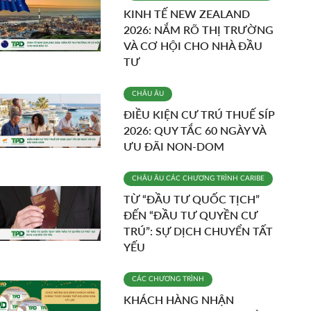
KINH TẾ NEW ZEALAND
2026: NẮM RÕ THỊ TRƯỜNG
VÀ CƠ HỘI CHO NHÀ ĐẦU
TƯ
CHÂU ÂU
ĐIỀU KIỆN CƯ TRÚ THUẾ SÍP
2026: QUY TẮC 60 NGÀY VÀ
ƯU ĐÃI NON-DOM
CHÂU ÂU
CÁC CHƯƠNG TRÌNH
CARIBE
TỪ “ĐẦU TƯ QUỐC TỊCH”
ĐẾN “ĐẦU TƯ QUYỀN CƯ
TRÚ”: SỰ DỊCH CHUYỂN TẤT
YẾU
CÁC CHƯƠNG TRÌNH
KHÁCH HÀNG NHẬN