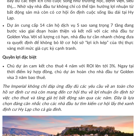
đầy đủ các tiện ích cho cuộc sống như trường học, bệnh viện, siêu
thị,… Nhờ vậy nhà đầu tư không chỉ có thể tận hưởng lợi nhuận từ
bất động sản mà còn có cơ hội ổn định cuộc sống lâu dài tại Hy
Lạp.
Dự án cung cấp 14 căn hộ dịch vụ 5 sao sang trọng 7 tầng đang
bước vào giai đoạn hoàn thiện và kết nối với các nhà đầu tư
Golden Visa. Với số lượng có hạn, nhà đầu tư cần nhanh chóng đưa
ra quyết định để không bỏ lỡ cơ hội sở “lợi ích kép” của thị thực
vàng mới mức giá cực kỳ cạnh tranh.
Quyền lợi đặc biệt
Chủ dự án cam kết cho thuê 4 năm với ROI lên tới 3%. Ngay tại
thời điểm ký hợp đồng, chủ dự án hoàn cho nhà đầu tư Golden
visa 3 năm bao thuê.
The Imperial không chỉ đáp ứng đầy đủ các yêu cầu về an toàn cho
hồ sơ định cư mà còn mang đến cơ hội thu về lợi nhuận ổn định từ
việc cho thuê và tăng giá trị bất động sản qua các năm. Đây là lựa
chọn đáng cân nhắc cho các nhà đầu tư tìm kiếm cơ hội lấy thẻ xanh
định cư Hy Lạp cho cả gia đình.