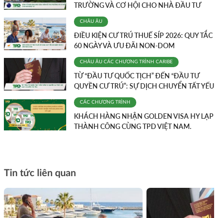
TRƯỜNG VÀ CƠ HỘI CHO NHÀ ĐẦU TƯ
CHÂU ÂU
ĐIỀU KIỆN CƯ TRÚ THUẾ SÍP 2026: QUY TẮC
60 NGÀY VÀ ƯU ĐÃI NON-DOM
CHÂU ÂU
CÁC CHƯƠNG TRÌNH
CARIBE
TỪ “ĐẦU TƯ QUỐC TỊCH” ĐẾN “ĐẦU TƯ
QUYỀN CƯ TRÚ”: SỰ DỊCH CHUYỂN TẤT YẾU
CÁC CHƯƠNG TRÌNH
KHÁCH HÀNG NHẬN GOLDEN VISA HY LẠP
THÀNH CÔNG CÙNG TPD VIỆT NAM.
Tin tức liên quan