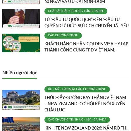
60 NGÀY VÀ ƯU ĐÃI NON-DOM
CHÂU ÂU
CÁC CHƯƠNG TRÌNH
CARIBE
TỪ “ĐẦU TƯ QUỐC TỊCH” ĐẾN “ĐẦU TƯ
QUYỀN CƯ TRÚ”: SỰ DỊCH CHUYỂN TẤT YẾU
CÁC CHƯƠNG TRÌNH
KHÁCH HÀNG NHẬN GOLDEN VISA HY LẠP
THÀNH CÔNG CÙNG TPD VIỆT NAM.
Nhiều người đọc
ÚC - MỸ - CANADA
CÁC CHƯƠNG TRÌNH
THÚC ĐẨY ĐƯỜNG BAY THẲNG VIỆT NAM
– NEW ZEALAND: CƠ HỘI KẾT NỐI XUYÊN
CHÂU LỤC
CÁC CHƯƠNG TRÌNH
ÚC - MỸ - CANADA
KINH TẾ NEW ZEALAND 2026: NẮM RÕ THỊ