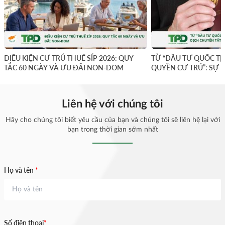
ĐIỀU KIỆN CƯ TRÚ THUẾ SÍP 2026: QUY
TỪ “ĐẦU TƯ QUỐC TỊ
TẮC 60 NGÀY VÀ ƯU ĐÃI NON-DOM
QUYỀN CƯ TRÚ”: SỰ 
YẾU
Liên hệ với chúng tôi
Hãy cho chúng tôi biết yêu cầu của bạn và chúng tôi sẽ liên hệ lại với
bạn trong thời gian sớm nhất
Họ và tên
*
Số điện thoại
*