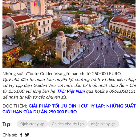
Những suất đầu tư Golden Visa giới hạn chỉ từ 250.000 EURO
Quý nhà đầu tư quan tâm quyền lợi chương trình và điều kiện nhập
cư Hy Lạp diện Golden Visa với mức đầu tư thấp nhất châu Âu – Chỉ
từ 250.000 vui lòng liên hệ
TPD Việt Nam
qua hotline 0966.000.131
để nhận tư vấn từ các chuyên gia.
ĐỌC THÊM:
GIẢI PHÁP TỐI ƯU ĐỊNH CƯ HY LẠP: NHỮNG SUẤT
GIỚI HẠN CỦA DỰ ÁN 250.000 EURO
Tags:
Định cư hy lạp
Golden Visa Hy Lạp
nhập cư hy lạp
Chia sẻ: