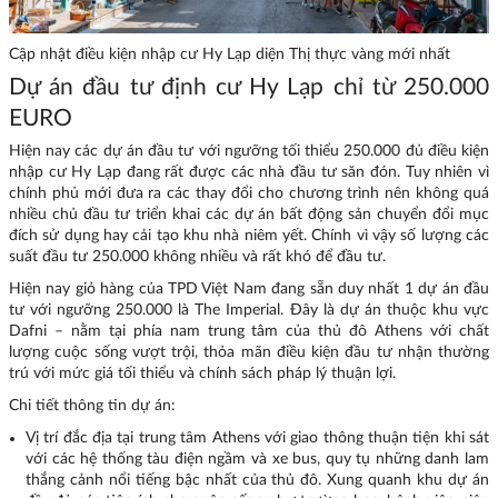
Cập nhật điều kiện nhập cư Hy Lạp diện Thị thực vàng mới nhất
Dự án đầu tư định cư Hy Lạp chỉ từ 250.000
EURO
Hiện nay các dự án đầu tư với ngưỡng tối thiểu 250.000 đủ điều kiện
nhập cư Hy Lạp đang rất được các nhà đầu tư săn đón. Tuy nhiên vì
chính phủ mới đưa ra các thay đổi cho chương trình nên không quá
nhiều chủ đầu tư triển khai các dự án bất động sản chuyển đổi mục
đích sử dụng hay cải tạo khu nhà niêm yết. Chính vì vậy số lượng các
suất đầu tư 250.000 không nhiều và rất khó để đầu tư.
Hiện nay giỏ hàng của TPD Việt Nam đang sẵn duy nhất 1 dự án đầu
tư với ngưỡng 250.000 là The Imperial. Đây là dự án thuộc khu vực
Dafni – nằm tại phía nam trung tâm của thủ đô Athens với chất
lượng cuộc sống vượt trội, thỏa mãn điều kiện đầu tư nhận thường
trú với mức giá tối thiểu và chính sách pháp lý thuận lợi.
Chi tiết thông tin dự án:
Vị trí đắc địa tại trung tâm Athens với giao thông thuận tiện khi sát
với các hệ thống tàu điện ngầm và xe bus, quy tụ những danh lam
thắng cảnh nổi tiếng bậc nhất của thủ đô. Xung quanh khu dự án