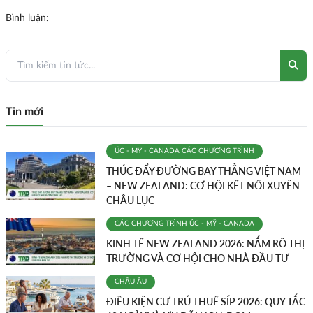
Bình luận:
Tin mới
ÚC - MỸ - CANADA
CÁC CHƯƠNG TRÌNH
THÚC ĐẨY ĐƯỜNG BAY THẲNG VIỆT NAM
– NEW ZEALAND: CƠ HỘI KẾT NỐI XUYÊN
CHÂU LỤC
CÁC CHƯƠNG TRÌNH
ÚC - MỸ - CANADA
KINH TẾ NEW ZEALAND 2026: NẮM RÕ THỊ
TRƯỜNG VÀ CƠ HỘI CHO NHÀ ĐẦU TƯ
CHÂU ÂU
ĐIỀU KIỆN CƯ TRÚ THUẾ SÍP 2026: QUY TẮC