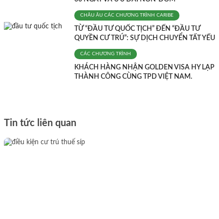
CHÂU ÂU
CÁC CHƯƠNG TRÌNH
CARIBE
TỪ “ĐẦU TƯ QUỐC TỊCH” ĐẾN “ĐẦU TƯ
QUYỀN CƯ TRÚ”: SỰ DỊCH CHUYỂN TẤT YẾU
CÁC CHƯƠNG TRÌNH
KHÁCH HÀNG NHẬN GOLDEN VISA HY LẠP
THÀNH CÔNG CÙNG TPD VIỆT NAM.
Tin tức liên quan