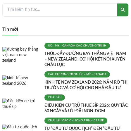
Tin mới
ÚC - MỸ - CANADA
CÁC CHƯƠNG TRÌNH
THÚC ĐẨY ĐƯỜNG BAY THẲNG VIỆT NAM
– NEW ZEALAND: CƠ HỘI KẾT NỐI XUYÊN
CHÂU LỤC
CÁC CHƯƠNG TRÌNH
ÚC - MỸ - CANADA
KINH TẾ NEW ZEALAND 2026: NẮM RÕ THỊ
TRƯỜNG VÀ CƠ HỘI CHO NHÀ ĐẦU TƯ
CHÂU ÂU
ĐIỀU KIỆN CƯ TRÚ THUẾ SÍP 2026: QUY TẮC
60 NGÀY VÀ ƯU ĐÃI NON-DOM
CHÂU ÂU
CÁC CHƯƠNG TRÌNH
CARIBE
TỪ “ĐẦU TƯ QUỐC TỊCH” ĐẾN “ĐẦU TƯ