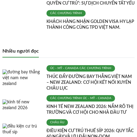
QUYỀN CƯ TRÚ”: SỰ DỊCH CHUYỂN TẤT YẾU
CÁC CHƯƠNG TRÌNH
KHÁCH HÀNG NHẬN GOLDEN VISA HY LẠP
THÀNH CÔNG CÙNG TPD VIỆT NAM.
Nhiều người đọc
ÚC - MỸ - CANADA
CÁC CHƯƠNG TRÌNH
THÚC ĐẨY ĐƯỜNG BAY THẲNG VIỆT NAM
– NEW ZEALAND: CƠ HỘI KẾT NỐI XUYÊN
CHÂU LỤC
CÁC CHƯƠNG TRÌNH
ÚC - MỸ - CANADA
KINH TẾ NEW ZEALAND 2026: NẮM RÕ THỊ
TRƯỜNG VÀ CƠ HỘI CHO NHÀ ĐẦU TƯ
CHÂU ÂU
ĐIỀU KIỆN CƯ TRÚ THUẾ SÍP 2026: QUY TẮC
60 NGÀY VÀ ƯU ĐÃI NON-DOM