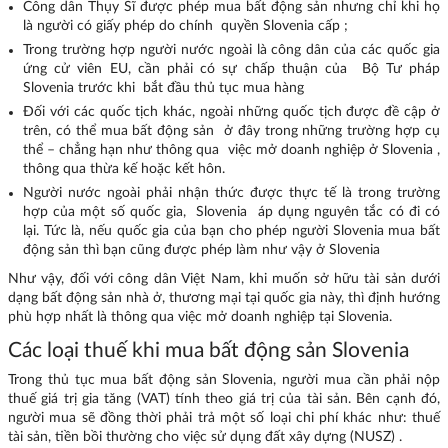
Công dân Thụy Sĩ được phép mua bất động sản nhưng chỉ khi họ
là người có giấy phép do chính quyền Slovenia cấp ;
Trong trường hợp người nước ngoài là công dân của các quốc gia
ứng cử viên EU, cần phải có sự chấp thuận của Bộ Tư pháp
Slovenia trước khi bắt đầu thủ tục mua hàng
Đối với các quốc tịch khác, ngoài những quốc tịch được đề cập ở
trên, có thể mua bất động sản ở đây trong những trường hợp cụ
thể – chẳng hạn như thông qua việc mở doanh nghiệp ở Slovenia ,
thông qua thừa kế hoặc kết hôn.
Người nước ngoài phải nhận thức được thực tế là trong trường
hợp của một số quốc gia, Slovenia áp dụng nguyên tắc có đi có
lại. Tức là, nếu quốc gia của bạn cho phép người Slovenia mua bất
động sản thì bạn cũng được phép làm như vậy ở Slovenia
Như vậy, đối với công dân Việt Nam, khi muốn sở hữu tài sản dưới
dạng bất động sản nhà ở, thương mại tại quốc gia này, thì định hướng
phù hợp nhất là thông qua việc mở doanh nghiệp tại Slovenia.
Các loại thuế khi mua bất động sản Slovenia
Trong thủ tục mua bất động sản Slovenia, người mua cần phải nộp
thuế giá trị gia tăng (VAT) tính theo giá trị của tài sản. Bên cạnh đó,
người mua sẽ đồng thời phải trả một số loại chi phí khác như: thuế
tài sản, tiền bồi thường cho việc sử dụng đất xây dựng (NUSZ) .