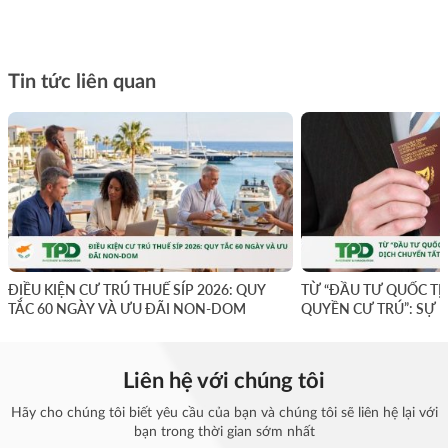
Tin tức liên quan
ĐIỀU KIỆN CƯ TRÚ THUẾ SÍP 2026: QUY
TỪ “ĐẦU TƯ QUỐC TỊ
TẮC 60 NGÀY VÀ ƯU ĐÃI NON-DOM
QUYỀN CƯ TRÚ”: SỰ 
YẾU
Liên hệ với chúng tôi
Hãy cho chúng tôi biết yêu cầu của bạn và chúng tôi sẽ liên hệ lại với
bạn trong thời gian sớm nhất