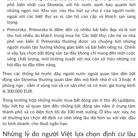
phổ biến nhất của Slovenia, với hồ nước xanh bao quanh bởi
những ngọn núi. Khu vực này thu hút sự chú ý của người nước
ngoài với các biệt thự xa xỉ, căn hộ cao cấp và khách sạn sang
trọng.
Primorska: Primorska là điểm đến có nhiều bãi biển đẹp và là nơi
thu hút nhiều du khách trong mùa hè. Các biệt thự, căn hộ và nhà
phố ven biển ở Primorska thường được ưa chuộng bởi những
người muốn tận hưởng không gian biển và bãi biển riêng tư. Chính
vì vậy, lựa chọn bất động sản tại đây không chỉ mang đến một cuộc
sống chất lượng, môi trường tuyệt vời mà còn sở hữu những cơ
hội đầu tư đầy tiềm năng.
Theo các thống kê trước đây, người nước ngoài quan tâm đến bất
động sản Slovenia thường quan tâm đến mô hình nhà ở có 3 hoặc 4
phòng ngủ , nằm ở vùng núi và có sân nhỏ và có mức giá trung bình
là 300.000 EUR.
Trong trường hợp những muốn mua bất động sản ở thủ đô Ljubljana,
hầu hết họ sẽ quan tâm đến những bất động sản nằm ở trung tâm
thành phố và có diện tích tối đa 100 mét vuông. Ở khu vực này, họ
sẽ thường lựa chọn để định cư sinh sống lâu dài hơn so với việc đầu
tư kinh doanh, cho thuê ngắn hạn.
Những lý do người Việt lựa chọn định cư lâu