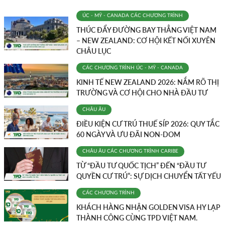
ÚC - MỸ - CANADA
CÁC CHƯƠNG TRÌNH
THÚC ĐẨY ĐƯỜNG BAY THẲNG VIỆT NAM
– NEW ZEALAND: CƠ HỘI KẾT NỐI XUYÊN
CHÂU LỤC
CÁC CHƯƠNG TRÌNH
ÚC - MỸ - CANADA
KINH TẾ NEW ZEALAND 2026: NẮM RÕ THỊ
TRƯỜNG VÀ CƠ HỘI CHO NHÀ ĐẦU TƯ
CHÂU ÂU
ĐIỀU KIỆN CƯ TRÚ THUẾ SÍP 2026: QUY TẮC
60 NGÀY VÀ ƯU ĐÃI NON-DOM
CHÂU ÂU
CÁC CHƯƠNG TRÌNH
CARIBE
TỪ “ĐẦU TƯ QUỐC TỊCH” ĐẾN “ĐẦU TƯ
QUYỀN CƯ TRÚ”: SỰ DỊCH CHUYỂN TẤT YẾU
CÁC CHƯƠNG TRÌNH
KHÁCH HÀNG NHẬN GOLDEN VISA HY LẠP
THÀNH CÔNG CÙNG TPD VIỆT NAM.