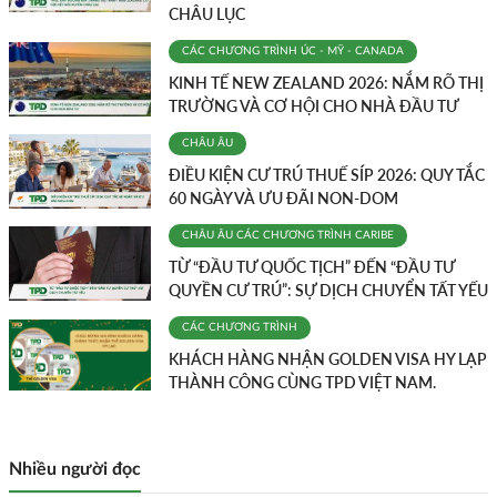
CHÂU LỤC
CÁC CHƯƠNG TRÌNH
ÚC - MỸ - CANADA
KINH TẾ NEW ZEALAND 2026: NẮM RÕ THỊ
TRƯỜNG VÀ CƠ HỘI CHO NHÀ ĐẦU TƯ
CHÂU ÂU
ĐIỀU KIỆN CƯ TRÚ THUẾ SÍP 2026: QUY TẮC
60 NGÀY VÀ ƯU ĐÃI NON-DOM
CHÂU ÂU
CÁC CHƯƠNG TRÌNH
CARIBE
TỪ “ĐẦU TƯ QUỐC TỊCH” ĐẾN “ĐẦU TƯ
QUYỀN CƯ TRÚ”: SỰ DỊCH CHUYỂN TẤT YẾU
CÁC CHƯƠNG TRÌNH
KHÁCH HÀNG NHẬN GOLDEN VISA HY LẠP
THÀNH CÔNG CÙNG TPD VIỆT NAM.
Nhiều người đọc