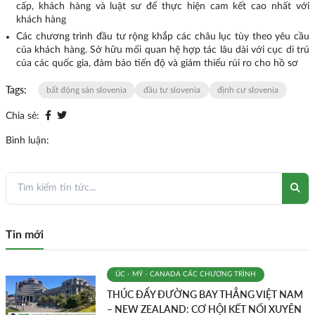
cấp, khách hàng và luật sư để thực hiện cam kết cao nhất với
khách hàng
Các chương trình đầu tư rộng khắp các châu lục tùy theo yêu cầu
của khách hàng. Sở hữu mối quan hệ hợp tác lâu dài với cục di trú
của các quốc gia, đảm bảo tiến độ và giảm thiểu rủi ro cho hồ sơ
Tags:
bất động sản slovenia
đầu tư slovenia
định cư slovenia
Chia sẻ:
Bình luận:
Tin mới
ÚC - MỸ - CANADA
CÁC CHƯƠNG TRÌNH
THÚC ĐẨY ĐƯỜNG BAY THẲNG VIỆT NAM
– NEW ZEALAND: CƠ HỘI KẾT NỐI XUYÊN