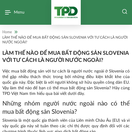
Menu
Home
LÀM THẾ NÀO ĐỂ MUA BẤT ĐỘNG SẢN SLOVENIA VỚI TƯ CÁCH LÀ NGƯỜI
NƯỚC NGOÀI?
LÀM THẾ NÀO ĐỂ MUA BẤT ĐỘNG SẢN SLOVENIA
VỚI TƯ CÁCH LÀ NGƯỜI NƯỚC NGOÀI?
Việc mua bất động sản với tư cách là người nước ngoài ở Slovenia có
thể gặp nhiều thách thức trong bởi những điều kiện khắt khe của
quốc gia này. Đặc biệt là với người không sở hữu quyền công dân EU.
Vậy làm thế nào để bạn có thể mua bất động sản Slovenia? Hãy cùng
TPD Việt Nam
tìm hiểu qua bài viết dưới đây.
Những nhóm người nước ngoài nào có thể
mua bất động sản Slovenia?
Slovenia là một quốc gia thành viên của Liên minh Châu Âu (EU) và vì
vậy quốc gia này sẽ tuân theo các chỉ thị được quy định đối với các
chương trình thuộc lĩnh vực giao dịch bất động sản .