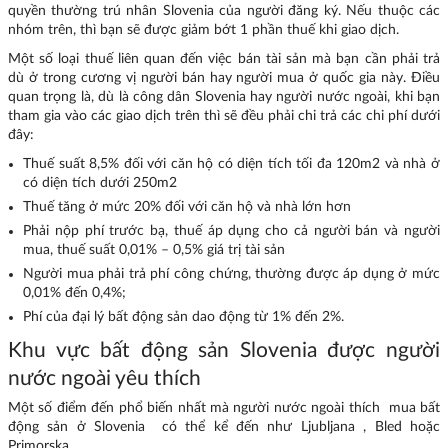
quyền thường trú nhân Slovenia của người đăng ký. Nếu thuộc các
nhóm trên, thì bạn sẽ được giảm bớt 1 phần thuế khi giao dịch.
Một số loại thuế liên quan đến việc bán tài sản mà bạn cần phải trả
dù ở trong cương vị người bán hay người mua ở quốc gia này. Điều
quan trọng là, dù là công dân Slovenia hay người nước ngoài, khi bạn
tham gia vào các giao dịch trên thì sẽ đều phải chi trả các chi phí dưới
đây:
Thuế suất 8,5% đối với căn hộ có diện tích tối đa 120m2 và nhà ở
có diện tích dưới 250m2
Thuế tăng ở mức 20% đối với căn hộ và nhà lớn hơn
Phải nộp phí trước bạ, thuế áp dụng cho cả người bán và người
mua, thuế suất 0,01% – 0,5% giá trị tài sản
Người mua phải trả phí công chứng, thường được áp dụng ở mức
0,01% đến 0,4%;
Phí của đại lý bất động sản dao động từ 1% đến 2%.
Khu vực bất động sản Slovenia được người
nước ngoài yêu thích
Một số điểm đến phổ biến nhất mà người nước ngoài thích mua bất
động sản ở Slovenia có thể kể đến như Ljubljana , Bled hoặc
Primorska.