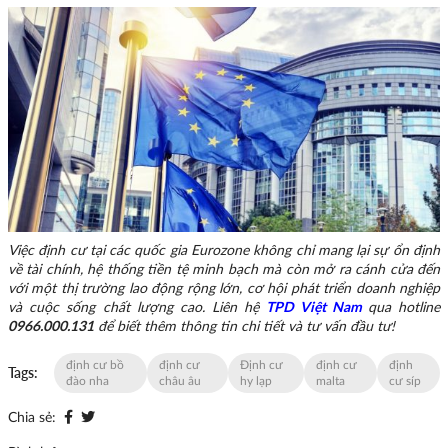
Việc định cư tại các quốc gia Eurozone không chỉ mang lại sự ổn định
về tài chính, hệ thống tiền tệ minh bạch mà còn mở ra cánh cửa đến
với một thị trường lao động rộng lớn, cơ hội phát triển doanh nghiệp
và cuộc sống chất lượng cao. Liên hệ
TPD Việt Nam
qua hotline
0966.000.131
để biết thêm thông tin chi tiết và tư vấn đầu tư!
định cư bồ
định cư
Định cư
định cư
định
Tags:
đào nha
châu âu
hy lạp
malta
cư síp
Chia sẻ: