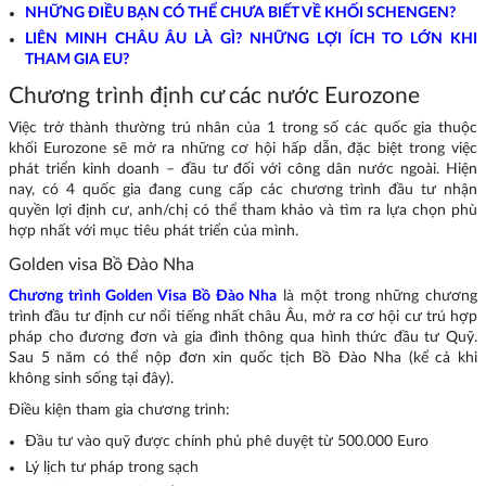
NHỮNG ĐIỀU BẠN CÓ THỂ CHƯA BIẾT VỀ KHỐI SCHENGEN?
LIÊN MINH CHÂU ÂU LÀ GÌ? NHỮNG LỢI ÍCH TO LỚN KHI
THAM GIA EU?
Chương trình định cư các nước Eurozone
Việc trở thành thường trú nhân của 1 trong số các quốc gia thuộc
khối Eurozone sẽ mở ra những cơ hội hấp dẫn, đặc biệt trong việc
phát triển kinh doanh – đầu tư đối với công dân nước ngoài. Hiện
nay, có 4 quốc gia đang cung cấp các chương trình đầu tư nhận
quyền lợi định cư, anh/chị có thể tham khảo và tìm ra lựa chọn phù
hợp nhất với mục tiêu phát triển của mình.
Golden visa Bồ Đào Nha
Chương trình Golden Visa Bồ Đào Nha
là một trong những chương
trình đầu tư định cư nổi tiếng nhất châu Âu, mở ra cơ hội cư trú hợp
pháp cho đương đơn và gia đình thông qua hình thức đầu tư Quỹ.
Sau 5 năm có thể nộp đơn xin quốc tịch Bồ Đào Nha (kể cả khi
không sinh sống tại đây).
Điều kiện tham gia chương trình:
Đầu tư vào quỹ được chính phủ phê duyệt từ 500.000 Euro
Lý lịch tư pháp trong sạch