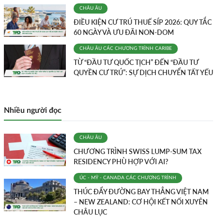
CHÂU ÂU
ĐIỀU KIỆN CƯ TRÚ THUẾ SÍP 2026: QUY TẮC
60 NGÀY VÀ ƯU ĐÃI NON-DOM
CHÂU ÂU
CÁC CHƯƠNG TRÌNH
CARIBE
TỪ “ĐẦU TƯ QUỐC TỊCH” ĐẾN “ĐẦU TƯ
QUYỀN CƯ TRÚ”: SỰ DỊCH CHUYỂN TẤT YẾU
Nhiều người đọc
CHÂU ÂU
CHƯƠNG TRÌNH SWISS LUMP-SUM TAX
RESIDENCY PHÙ HỢP VỚI AI?
ÚC - MỸ - CANADA
CÁC CHƯƠNG TRÌNH
THÚC ĐẨY ĐƯỜNG BAY THẲNG VIỆT NAM
– NEW ZEALAND: CƠ HỘI KẾT NỐI XUYÊN
CHÂU LỤC