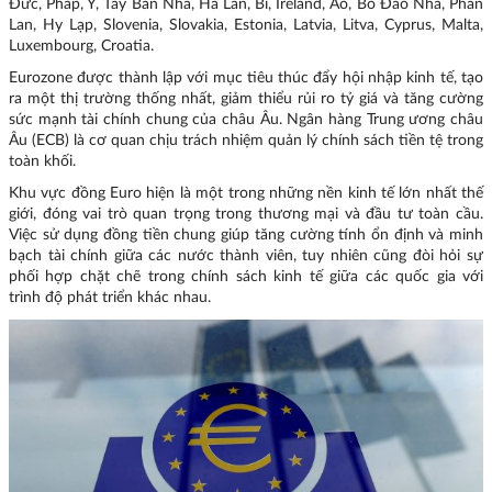
Đức, Pháp, Ý, Tây Ban Nha, Hà Lan, Bỉ, Ireland, Áo, Bồ Đào Nha, Phần
Lan, Hy Lạp, Slovenia, Slovakia, Estonia, Latvia, Litva, Cyprus, Malta,
Luxembourg, Croatia.
Eurozone được thành lập với mục tiêu thúc đẩy hội nhập kinh tế, tạo
ra một thị trường thống nhất, giảm thiểu rủi ro tỷ giá và tăng cường
sức mạnh tài chính chung của châu Âu. Ngân hàng Trung ương châu
Âu (ECB) là cơ quan chịu trách nhiệm quản lý chính sách tiền tệ trong
toàn khối.
Khu vực đồng Euro hiện là một trong những nền kinh tế lớn nhất thế
giới, đóng vai trò quan trọng trong thương mại và đầu tư toàn cầu.
Việc sử dụng đồng tiền chung giúp tăng cường tính ổn định và minh
bạch tài chính giữa các nước thành viên, tuy nhiên cũng đòi hỏi sự
phối hợp chặt chẽ trong chính sách kinh tế giữa các quốc gia với
trình độ phát triển khác nhau.