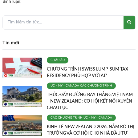
Bình luận:
Tin mới
CHÂU ÂU
CHƯƠNG TRÌNH SWISS LUMP-SUM TAX
RESIDENCY PHÙ HỢP VỚI AI?
ÚC - MỸ - CANADA
CÁC CHƯƠNG TRÌNH
THÚC ĐẨY ĐƯỜNG BAY THẲNG VIỆT NAM
– NEW ZEALAND: CƠ HỘI KẾT NỐI XUYÊN
CHÂU LỤC
CÁC CHƯƠNG TRÌNH
ÚC - MỸ - CANADA
KINH TẾ NEW ZEALAND 2026: NẮM RÕ THỊ
TRƯỜNG VÀ CƠ HỘI CHO NHÀ ĐẦU TƯ