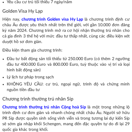
Yêu cầu cư trú tối thiểu 7 ngày/năm
Golden Visa Hy Lạp
Hiện nay,
chương trình Golden visa Hy Lạp
là chương trình định cư
châu Âu được yêu thích nhất trên thế giới, với gần 10.000 đơn đăng
ký năm 2024. Chương trình mở ra cơ hội nhận thường trú nhân cho
cả gia đình 3 thế hệ với mức đầu tư thấp nhất, cùng các điều kiện xét
duyệt hồ sơ đơn giản.
Điều kiện tham gia chương trình:
Đầu tư bất động sản tối thiểu từ 250.000 Euro (có thêm 2 ngưỡng
đầu tư 400.000 Euro và 800.000 Euro, tuỳ thuộc vào vị trí và loại
hình bất động sản)
Lý lịch tư pháp trong sạch
KHÔNG YÊU CẦU: cư trú, ngoại ngữ, trình độ và chứng minh
nguồn tiền đầu tư
Chương trình thường trú nhân Síp
Chương trình thường trú nhân Cộng hoà Síp
là một trong những lộ
trình định cư đơn giản và nhanh chóng nhất châu Âu. Người sở hữu
PR Síp được quyền sinh sống vĩnh viễn và trong tương lai dự kiến Síp
sẽ sớm gia nhập khối Schengen, mang đến đặc quyền tự do đi lại 29
quốc gia khác trong khối.