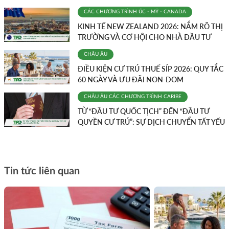
CÁC CHƯƠNG TRÌNH
ÚC - MỸ - CANADA
KINH TẾ NEW ZEALAND 2026: NẮM RÕ THỊ
TRƯỜNG VÀ CƠ HỘI CHO NHÀ ĐẦU TƯ
CHÂU ÂU
ĐIỀU KIỆN CƯ TRÚ THUẾ SÍP 2026: QUY TẮC
60 NGÀY VÀ ƯU ĐÃI NON-DOM
CHÂU ÂU
CÁC CHƯƠNG TRÌNH
CARIBE
TỪ “ĐẦU TƯ QUỐC TỊCH” ĐẾN “ĐẦU TƯ
QUYỀN CƯ TRÚ”: SỰ DỊCH CHUYỂN TẤT YẾU
Tin tức liên quan