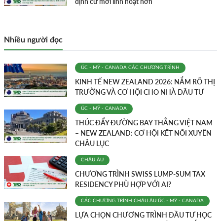
định cư mới linh hoạt hơn
Nhiều người đọc
ÚC - MỸ - CANADA
CÁC CHƯƠNG TRÌNH
KINH TẾ NEW ZEALAND 2026: NẮM RÕ THỊ
TRƯỜNG VÀ CƠ HỘI CHO NHÀ ĐẦU TƯ
ÚC - MỸ - CANADA
THÚC ĐẨY ĐƯỜNG BAY THẲNG VIỆT NAM
– NEW ZEALAND: CƠ HỘI KẾT NỐI XUYÊN
CHÂU LỤC
CHÂU ÂU
CHƯƠNG TRÌNH SWISS LUMP-SUM TAX
RESIDENCY PHÙ HỢP VỚI AI?
CÁC CHƯƠNG TRÌNH
CHÂU ÂU
ÚC - MỸ - CANADA
LỰA CHỌN CHƯƠNG TRÌNH ĐẦU TƯ HỌC