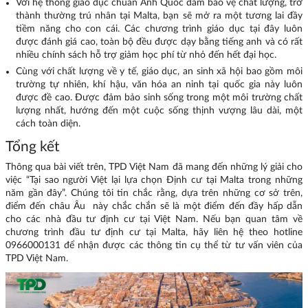
Với hệ thống giáo dục chuẩn Anh Quốc đảm bảo vệ chất lượng, trở
thành thường trú nhân tại Malta, bạn sẽ mở ra một tương lai đầy
tiềm năng cho con cái. Các chương trình giáo dục tại đây luôn
được đánh giá cao, toàn bộ đều được dạy bằng tiếng anh và có rất
nhiều chính sách hỗ trợ giảm học phí từ nhỏ đến hết đại học.
Cùng với chất lượng về y tế, giáo dục, an sinh xã hội bao gồm môi
trường tự nhiên, khí hậu, văn hóa an ninh tại quốc gia này luôn
được đề cao. Được đảm bảo sinh sống trong một môi trường chất
lượng nhất, hướng đến một cuộc sống thịnh vượng lâu dài, một
cách toàn diện.
Tổng kết
Thông qua bài viết trên, TPD Việt Nam đã mang đến những lý giải cho
việc “Tại sao người Việt lại lựa chọn Định cư tại Malta trong những
năm gần đây”. Chúng tôi tin chắc rằng, dựa trên những cơ sở trên,
điểm đến châu Âu này chắc chắn sẽ là một điểm đến đầy hấp dẫn
cho các nhà đầu tư định cư tại Việt Nam. Nếu bạn quan tâm về
chương trình đầu tư định cư tại Malta, hãy liên hệ theo hotline
0966000131 để nhận được các thông tin cụ thể từ tư vấn viên của
TPD Việt Nam.