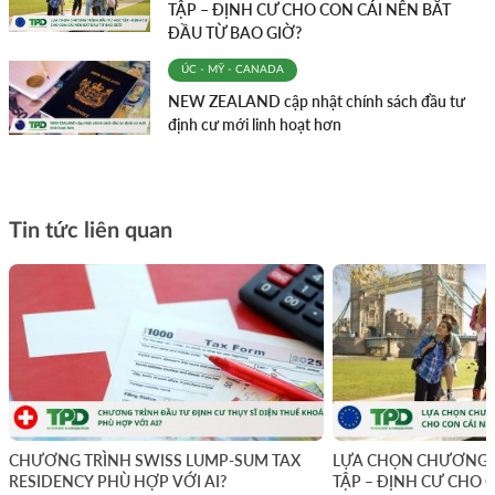
TẬP – ĐỊNH CƯ CHO CON CÁI NÊN BẮT
ĐẦU TỪ BAO GIỜ?
ÚC - MỸ - CANADA
NEW ZEALAND cập nhật chính sách đầu tư
định cư mới linh hoạt hơn
Tin tức liên quan
CHƯƠNG TRÌNH SWISS LUMP-SUM TAX
LỰA CHỌN CHƯƠNG 
RESIDENCY PHÙ HỢP VỚI AI?
TẬP – ĐỊNH CƯ CHO 