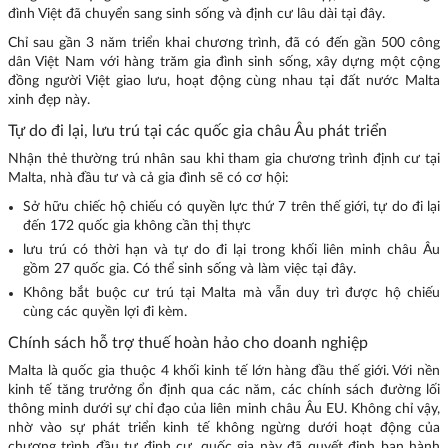
đình Việt đã chuyển sang sinh sống và định cư lâu dài tại đây.
Chỉ sau gần 3 năm triển khai chương trình, đã có đến gần 500 công
dân Việt Nam với hàng trăm gia đình sinh sống, xây dựng một cộng
đồng người Việt giao lưu, hoạt động cùng nhau tại đất nước Malta
xinh đẹp này.
Tự do đi lại, lưu trú tại các quốc gia châu Âu phát triển
Nhận thẻ thường trú nhân sau khi tham gia chương trình định cư tại
Malta, nhà đầu tư và cả gia đình sẽ có cơ hội:
Sở hữu chiếc hộ chiếu có quyền lực thứ 7 trên thế giới, tự do đi lại
đến 172 quốc gia không cần thị thực
lưu trú có thời hạn và tự do đi lại trong khối liên minh châu Âu
gồm 27 quốc gia. Có thể sinh sống và làm việc tại đây.
Không bắt buộc cư trú tại Malta mà vẫn duy trì được hộ chiếu
cùng các quyền lợi đi kèm.
Chính sách hỗ trợ thuế hoàn hảo cho doanh nghiệp
Malta là quốc gia thuộc 4 khối kinh tế lớn hàng đầu thế giới. Với nền
kinh tế tăng trưởng ổn định qua các năm, các chính sách đường lối
thông minh dưới sự chỉ đạo của liên minh châu Âu EU. Không chỉ vậy,
nhờ vào sự phát triển kinh tế không ngừng dưới hoạt động của
chương trình đầu tư định cư, quốc gia này đã quyết định ban hành