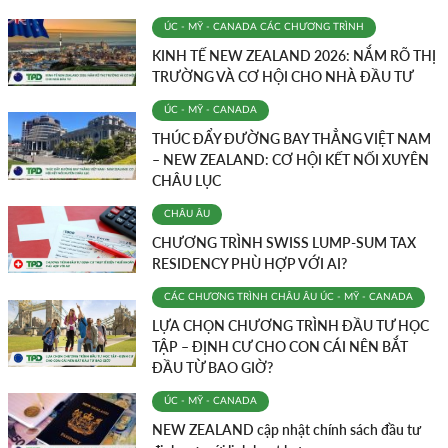
ÚC - MỸ - CANADA
CÁC CHƯƠNG TRÌNH
KINH TẾ NEW ZEALAND 2026: NẮM RÕ THỊ
TRƯỜNG VÀ CƠ HỘI CHO NHÀ ĐẦU TƯ
ÚC - MỸ - CANADA
THÚC ĐẨY ĐƯỜNG BAY THẲNG VIỆT NAM
– NEW ZEALAND: CƠ HỘI KẾT NỐI XUYÊN
CHÂU LỤC
CHÂU ÂU
CHƯƠNG TRÌNH SWISS LUMP-SUM TAX
RESIDENCY PHÙ HỢP VỚI AI?
CÁC CHƯƠNG TRÌNH
CHÂU ÂU
ÚC - MỸ - CANADA
LỰA CHỌN CHƯƠNG TRÌNH ĐẦU TƯ HỌC
TẬP – ĐỊNH CƯ CHO CON CÁI NÊN BẮT
ĐẦU TỪ BAO GIỜ?
ÚC - MỸ - CANADA
NEW ZEALAND cập nhật chính sách đầu tư