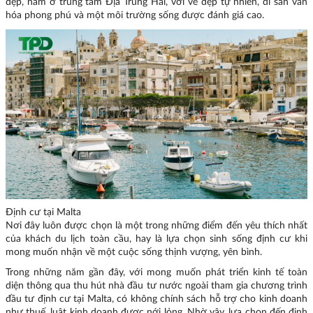
đẹp, nằm ở trung tâm Địa Trung Hải, với vẻ đẹp tự nhiên, di sản văn
hóa phong phú và một môi trường sống được đánh giá cao.
Định cư tại Malta
Nơi đây luôn được chọn là một trong những điểm đến yêu thích nhất
của khách du lịch toàn cầu, hay là lựa chọn sinh sống định cư khi
mong muốn nhận về một cuộc sống thịnh vượng, yên bình.
Trong những năm gần đây, với mong muốn phát triển kinh tế toàn
diện thông qua thu hút nhà đầu tư nước ngoài tham gia chương trình
đầu tư định cư tại Malta, có không chính sách hỗ trợ cho kinh doanh
như thuế, luật kinh doanh được nới lỏng. Nhờ vậy, lựa chọn đến định