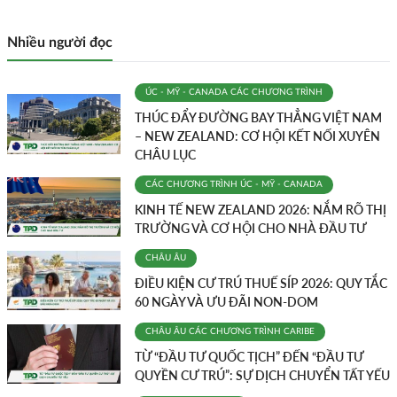
Nhiều người đọc
ÚC - MỸ - CANADA
CÁC CHƯƠNG TRÌNH
THÚC ĐẨY ĐƯỜNG BAY THẲNG VIỆT NAM
– NEW ZEALAND: CƠ HỘI KẾT NỐI XUYÊN
CHÂU LỤC
CÁC CHƯƠNG TRÌNH
ÚC - MỸ - CANADA
KINH TẾ NEW ZEALAND 2026: NẮM RÕ THỊ
TRƯỜNG VÀ CƠ HỘI CHO NHÀ ĐẦU TƯ
CHÂU ÂU
ĐIỀU KIỆN CƯ TRÚ THUẾ SÍP 2026: QUY TẮC
60 NGÀY VÀ ƯU ĐÃI NON-DOM
CHÂU ÂU
CÁC CHƯƠNG TRÌNH
CARIBE
TỪ “ĐẦU TƯ QUỐC TỊCH” ĐẾN “ĐẦU TƯ
QUYỀN CƯ TRÚ”: SỰ DỊCH CHUYỂN TẤT YẾU