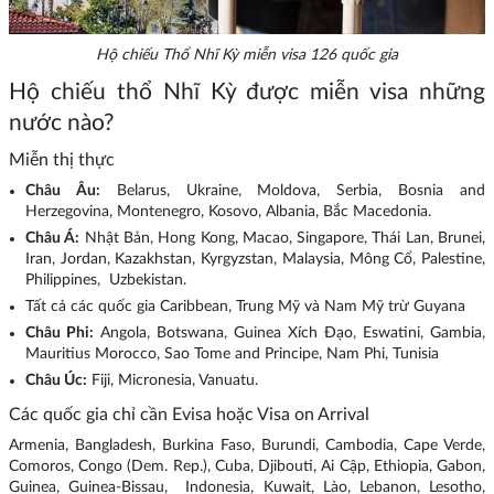
Hộ chiếu Thổ Nhĩ Kỳ miễn visa 126 quốc gia
Hộ chiếu thổ Nhĩ Kỳ được miễn visa những
nước nào?
Miễn thị thực
Châu Âu:
Belarus, Ukraine, Moldova, Serbia, Bosnia and
Herzegovina, Montenegro, Kosovo, Albania, Bắc Macedonia.
Châu Á:
Nhật Bản, Hong Kong, Macao, Singapore, Thái Lan, Brunei,
Iran, Jordan, Kazakhstan, Kyrgyzstan, Malaysia, Mông Cổ, Palestine,
Philippines, Uzbekistan.
Tất cả các quốc gia Caribbean, Trung Mỹ và Nam Mỹ trừ Guyana
Châu Phi:
Angola, Botswana, Guinea Xích Đạo, Eswatini, Gambia,
Mauritius Morocco, Sao Tome and Principe, Nam Phi, Tunisia
Châu Úc:
Fiji, Micronesia, Vanuatu.
Các quốc gia chỉ cần Evisa hoặc Visa on Arrival
Armenia, Bangladesh, Burkina Faso, Burundi, Cambodia, Cape Verde,
Comoros, Congo (Dem. Rep.), Cuba, Djibouti, Ai Cập, Ethiopia, Gabon,
Guinea, Guinea-Bissau, Indonesia, Kuwait, Lào, Lebanon, Lesotho,