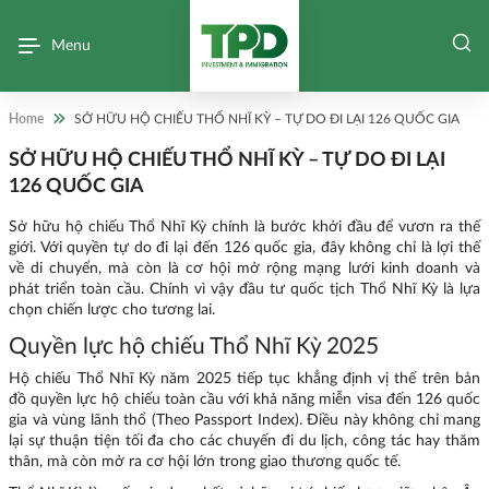
Menu
Home
SỞ HỮU HỘ CHIẾU THỔ NHĨ KỲ – TỰ DO ĐI LẠI 126 QUỐC GIA
SỞ HỮU HỘ CHIẾU THỔ NHĨ KỲ – TỰ DO ĐI LẠI
126 QUỐC GIA
Sở hữu hộ chiếu Thổ Nhĩ Kỳ chính là bước khởi đầu để vươn ra thế
giới. Với quyền tự do đi lại đến 126 quốc gia, đây không chỉ là lợi thế
về di chuyển, mà còn là cơ hội mở rộng mạng lưới kinh doanh và
phát triển toàn cầu. Chính vì vậy đầu tư quốc tịch Thổ Nhĩ Kỳ là lựa
chọn chiến lược cho tương lai.
Quyền lực hộ chiếu Thổ Nhĩ Kỳ 2025
Hộ chiếu Thổ Nhĩ Kỳ năm 2025 tiếp tục khẳng định vị thế trên bản
đồ quyền lực hộ chiếu toàn cầu với khả năng miễn visa đến 126 quốc
gia và vùng lãnh thổ (Theo Passport Index). Điều này không chỉ mang
lại sự thuận tiện tối đa cho các chuyến đi du lịch, công tác hay thăm
thân, mà còn mở ra cơ hội lớn trong giao thương quốc tế.