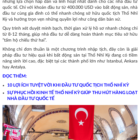
những lựa chọn hấp dẫn và linh hoạt nhất dành cho các nhà đầu tư
quốc tế. Chỉ với khoản đầu tư từ 400.000 USD vào bất động sản, nhà
đầu tư cùng gia đình có thể nhanh chóng sở hữu quốc tịch Thổ Nhĩ
Kỳ và hưởng trọn vẹn những quyền lợi như công dân bản xứ.
Quy trình xét duyệt minh bạch, thời gian xử lý hồ sơ nhanh chóng chỉ
từ 8-12 tháng, giúp nhà đầu tư dễ dàng hoàn thành mục tiêu sở hữu
“tấm hộ chiếu thứ hai”.
Không chỉ đơn thuần là một chương trình nhập tịch, đây còn là giải
pháp đầu tư hiệu quả khi bất động sản tại Thổ Nhĩ Kỳ đang có tiềm
năng sinh lời cao, đặc biệt tại các thành phố lớn như Istanbul, Ankara
hay Antalya.
ĐỌC THÊM:
10 LỢI ÍCH TUYỆT VỜI KHI ĐẦU TƯ QUỐC TỊCH THỔ NHĨ KỲ
SỰ PHỤC HỒI KINH TẾ THỔ NHĨ KỲ GIÚP THU HÚT HÀNG LOẠT
NHÀ ĐẦU TƯ QUỐC TẾ