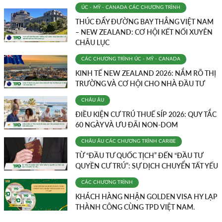
ÚC - MỸ - CANADA
CÁC CHƯƠNG TRÌNH
THÚC ĐẨY ĐƯỜNG BAY THẲNG VIỆT NAM
– NEW ZEALAND: CƠ HỘI KẾT NỐI XUYÊN
CHÂU LỤC
CÁC CHƯƠNG TRÌNH
ÚC - MỸ - CANADA
KINH TẾ NEW ZEALAND 2026: NẮM RÕ THỊ
TRƯỜNG VÀ CƠ HỘI CHO NHÀ ĐẦU TƯ
CHÂU ÂU
ĐIỀU KIỆN CƯ TRÚ THUẾ SÍP 2026: QUY TẮC
60 NGÀY VÀ ƯU ĐÃI NON-DOM
CHÂU ÂU
CÁC CHƯƠNG TRÌNH
CARIBE
TỪ “ĐẦU TƯ QUỐC TỊCH” ĐẾN “ĐẦU TƯ
QUYỀN CƯ TRÚ”: SỰ DỊCH CHUYỂN TẤT YẾU
CÁC CHƯƠNG TRÌNH
KHÁCH HÀNG NHẬN GOLDEN VISA HY LẠP
THÀNH CÔNG CÙNG TPD VIỆT NAM.