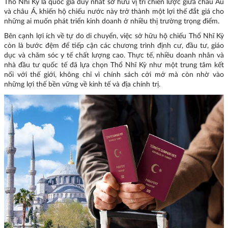
Thổ Nhĩ Kỳ là quốc gia duy nhất sở hữu vị trí chiến lược giữa châu Âu
và châu Á, khiến hộ chiếu nước này trở thành một lợi thế đắt giá cho
những ai muốn phát triển kinh doanh ở nhiều thị trường trọng điểm.
Bên cạnh lợi ích về tự do di chuyển, việc sở hữu hộ chiếu Thổ Nhĩ Kỳ
còn là bước đệm để tiếp cận các chương trình định cư, đầu tư, giáo
dục và chăm sóc y tế chất lượng cao. Thực tế, nhiều doanh nhân và
nhà đầu tư quốc tế đã lựa chọn Thổ Nhĩ Kỳ như một trung tâm kết
nối với thế giới, không chỉ vì chính sách cởi mở mà còn nhờ vào
những lợi thế bền vững về kinh tế và địa chính trị.