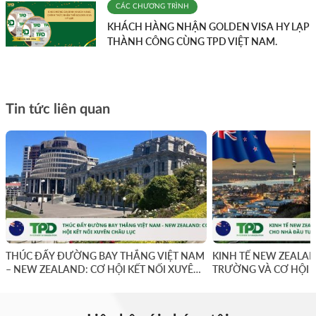
CÁC CHƯƠNG TRÌNH
KHÁCH HÀNG NHẬN GOLDEN VISA HY LẠP
THÀNH CÔNG CÙNG TPD VIỆT NAM.
Tin tức liên quan
THÚC ĐẨY ĐƯỜNG BAY THẲNG VIỆT NAM
KINH TẾ NEW ZEALAN
– NEW ZEALAND: CƠ HỘI KẾT NỐI XUYÊN
TRƯỜNG VÀ CƠ HỘI 
CHÂU LỤC