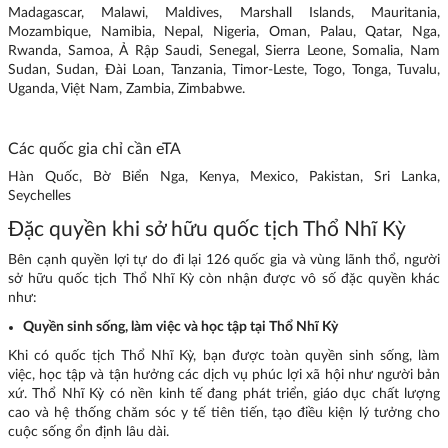
Madagascar, Malawi, Maldives, Marshall Islands, Mauritania,
Mozambique, Namibia, Nepal, Nigeria, Oman, Palau, Qatar, Nga,
Rwanda, Samoa, Ả Rập Saudi, Senegal, Sierra Leone, Somalia, Nam
Sudan, Sudan, Đài Loan, Tanzania, Timor-Leste, Togo, Tonga, Tuvalu,
Uganda, Việt Nam, Zambia, Zimbabwe.
Các quốc gia chỉ cần eTA
Hàn Quốc, Bờ Biển Nga, Kenya, Mexico, Pakistan, Sri Lanka,
Seychelles
Đặc quyền khi sở hữu quốc tịch Thổ Nhĩ Kỳ
Bên cạnh quyền lợi tự do đi lại 126 quốc gia và vùng lãnh thổ, người
sở hữu quốc tịch Thổ Nhĩ Kỳ còn nhận được vô số đặc quyền khác
như:
Quyền sinh sống, làm việc và học tập tại Thổ Nhĩ Kỳ
Khi có quốc tịch Thổ Nhĩ Kỳ, bạn được toàn quyền sinh sống, làm
việc, học tập và tận hưởng các dịch vụ phúc lợi xã hội như người bản
xứ. Thổ Nhĩ Kỳ có nền kinh tế đang phát triển, giáo dục chất lượng
cao và hệ thống chăm sóc y tế tiên tiến, tạo điều kiện lý tưởng cho
cuộc sống ổn định lâu dài.