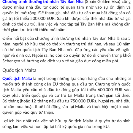
Chương trình thường trú nhân Tây Ban Nha
(Spain Golden Visa) cũng
được nhiều nhà đầu tư quốc tế quan tâm nhờ vào sự ổn định và
quyền lợi mở rộng. Để tham gia, nhà đầu tư cần mua bất động sản có
giá trị tối thiểu 500.000 EUR. Sau khi được cấp thẻ, nhà đầu tư và gia
đình có thể cư trú, làm việc và học tập tại Tây Ban Nha mà không cần
thời gian lưu trú tối thiểu mỗi năm.
Điểm nổi bật của chương trình thường trú nhân Tây Ban Nha là sau 5
năm, người sở hữu thẻ có thể xin thường trú dài hạn, và sau 10 năm
có thể xin quốc tịch Tây Ban Nha nếu đáp ứng các yêu cầu về ngôn
ngữ và định cư. Ngoài ra, họ còn có quyền tự do di chuyển trong khối
Schengen và hưởng các dịch vụ y tế và giáo dục công miễn phí.
Quốc tịch Malta
Quốc tịch Malta
là một trong những lựa chọn hàng đầu cho những ai
muốn trở thành công dân EU thông qua đầu tư. Chương trình quốc
tịch Malta yêu cầu nhà đầu tư đóng góp tối thiểu 600.000 EUR vào
Quỹ phát triển quốc gia và cư trú tại Malta trong thời gian tối thiểu
36 tháng (hoặc 12 tháng nếu đầu tư 750.000 EUR). Ngoài ra, nhà đầu
tư cần mua hoặc thuê bất động sản tại Malta và thực hiện một khoản
quyên góp vào quỹ từ thiện.
Lợi ích lớn nhất của việc sở hữu quốc tịch Malta là quyền tự do sinh
sống, làm việc và học tập tại bất kỳ quốc gia nào trong EU.