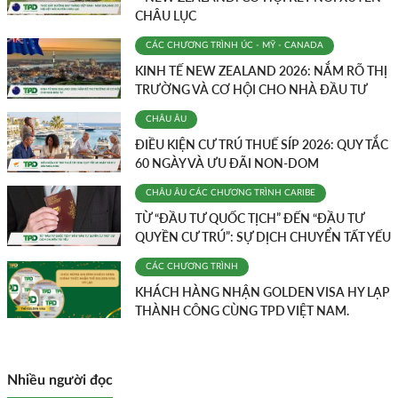
CHÂU LỤC
CÁC CHƯƠNG TRÌNH
ÚC - MỸ - CANADA
KINH TẾ NEW ZEALAND 2026: NẮM RÕ THỊ
TRƯỜNG VÀ CƠ HỘI CHO NHÀ ĐẦU TƯ
CHÂU ÂU
ĐIỀU KIỆN CƯ TRÚ THUẾ SÍP 2026: QUY TẮC
60 NGÀY VÀ ƯU ĐÃI NON-DOM
CHÂU ÂU
CÁC CHƯƠNG TRÌNH
CARIBE
TỪ “ĐẦU TƯ QUỐC TỊCH” ĐẾN “ĐẦU TƯ
QUYỀN CƯ TRÚ”: SỰ DỊCH CHUYỂN TẤT YẾU
CÁC CHƯƠNG TRÌNH
KHÁCH HÀNG NHẬN GOLDEN VISA HY LẠP
THÀNH CÔNG CÙNG TPD VIỆT NAM.
Nhiều người đọc