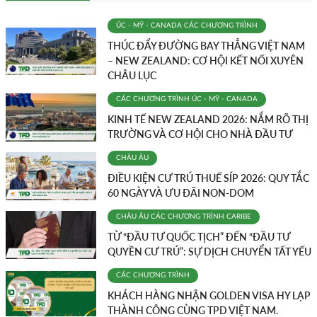
ÚC - MỸ - CANADA
CÁC CHƯƠNG TRÌNH
THÚC ĐẨY ĐƯỜNG BAY THẲNG VIỆT NAM
– NEW ZEALAND: CƠ HỘI KẾT NỐI XUYÊN
CHÂU LỤC
CÁC CHƯƠNG TRÌNH
ÚC - MỸ - CANADA
KINH TẾ NEW ZEALAND 2026: NẮM RÕ THỊ
TRƯỜNG VÀ CƠ HỘI CHO NHÀ ĐẦU TƯ
CHÂU ÂU
ĐIỀU KIỆN CƯ TRÚ THUẾ SÍP 2026: QUY TẮC
60 NGÀY VÀ ƯU ĐÃI NON-DOM
CHÂU ÂU
CÁC CHƯƠNG TRÌNH
CARIBE
TỪ “ĐẦU TƯ QUỐC TỊCH” ĐẾN “ĐẦU TƯ
QUYỀN CƯ TRÚ”: SỰ DỊCH CHUYỂN TẤT YẾU
CÁC CHƯƠNG TRÌNH
KHÁCH HÀNG NHẬN GOLDEN VISA HY LẠP
THÀNH CÔNG CÙNG TPD VIỆT NAM.