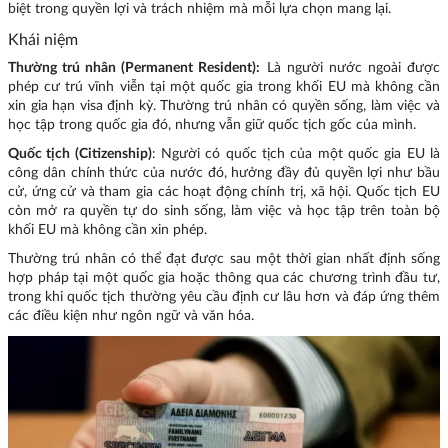
biệt trong quyền lợi và trách nhiệm mà mỗi lựa chọn mang lại.
Khái niệm
Thường trú nhân (Permanent Resident):
Là người nước ngoài được
phép cư trú vĩnh viễn tại một quốc gia trong khối EU mà không cần
xin gia hạn visa định kỳ. Thường trú nhân có quyền sống, làm việc và
học tập trong quốc gia đó, nhưng vẫn giữ quốc tịch gốc của mình.
Quốc tịch (Citizenship)
: Người có quốc tịch của một quốc gia EU là
công dân chính thức của nước đó, hưởng đầy đủ quyền lợi như bầu
cử, ứng cử và tham gia các hoạt động chính trị, xã hội. Quốc tịch EU
còn mở ra quyền tự do sinh sống, làm việc và học tập trên toàn bộ
khối EU mà không cần xin phép.
Thường trú nhân có thể đạt được sau một thời gian nhất định sống
hợp pháp tại một quốc gia hoặc thông qua các chương trình đầu tư,
trong khi quốc tịch thường yêu cầu định cư lâu hơn và đáp ứng thêm
các điều kiện như ngôn ngữ và văn hóa.