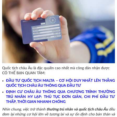
Quốc tịch châu Âu là đặc quyền cao nhất mà công dân nhận được
CÓ THỂ BẠN QUAN TÂM:
ĐẦU TƯ QUỐC TỊCH MALTA – CƠ HỘI DUY NHẤT LÊN THẲNG
QUỐC TỊCH CHÂU ÂU THÔNG QUA ĐẦU TƯ
ĐỊNH CƯ CHÂU ÂU THÔNG QUA CHƯƠNG TRÌNH THƯỜNG
TRÚ NHÂN HY LẠP: THỦ TỤC ĐƠN GIẢN, CHI PHÍ ĐẦU TƯ
THẤP, THỜI GIAN NHANH CHÓNG
Nhìn chung, việc trở thành
thường trú nhân
và
quốc tịch châu Âu
đều
đem lại những cơ hội lớn về tương lai và sự ổn định cho bản thân và