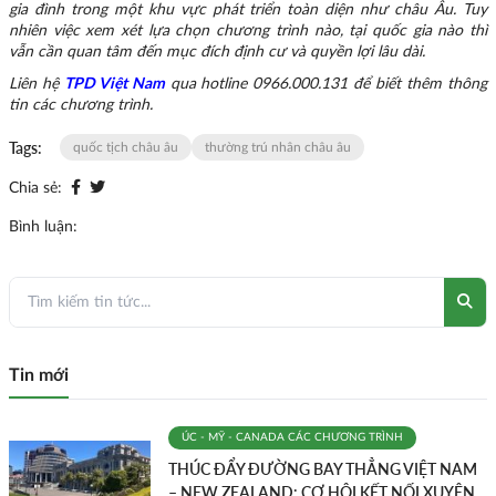
gia đình trong một khu vực phát triển toàn diện như châu Âu. Tuy
nhiên việc xem xét lựa chọn chương trình nào, tại quốc gia nào thì
vẫn cần quan tâm đến mục đích định cư và quyền lợi lâu dài.
Liên hệ
TPD Việt Nam
qua hotline 0966.000.131 để biết thêm thông
tin các chương trình.
Tags:
quốc tịch châu âu
thường trú nhân châu âu
Chia sẻ:
Bình luận:
Tin mới
ÚC - MỸ - CANADA
CÁC CHƯƠNG TRÌNH
THÚC ĐẨY ĐƯỜNG BAY THẲNG VIỆT NAM
– NEW ZEALAND: CƠ HỘI KẾT NỐI XUYÊN