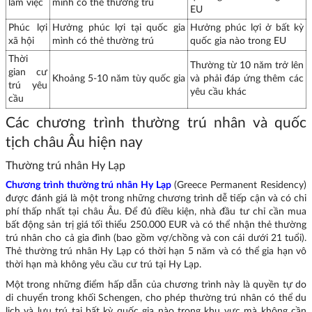
làm việc
mình có thẻ thường trú
EU
Phúc lợi
Hưởng phúc lợi tại quốc gia
Hưởng phúc lợi ở bất kỳ
xã hội
mình có thẻ thường trú
quốc gia nào trong EU
Thời
Thường từ 10 năm trở lên
gian cư
Khoảng 5-10 năm tùy quốc gia
và phải đáp ứng thêm các
trú yêu
yêu cầu khác
cầu
Các chương trình thường trú nhân và quốc
tịch châu Âu hiện nay
Thường trú nhân Hy Lạp
Chương trình thường trú nhân Hy Lạp
(Greece Permanent Residency)
được đánh giá là một trong những chương trình dễ tiếp cận và có chi
phí thấp nhất tại châu Âu. Để đủ điều kiện, nhà đầu tư chỉ cần mua
bất động sản trị giá tối thiểu 250.000 EUR và có thể nhận thẻ thường
trú nhân cho cả gia đình (bao gồm vợ/chồng và con cái dưới 21 tuổi).
Thẻ thường trú nhân Hy Lạp có thời hạn 5 năm và có thể gia hạn vô
thời hạn mà không yêu cầu cư trú tại Hy Lạp.
Một trong những điểm hấp dẫn của chương trình này là quyền tự do
di chuyển trong khối Schengen, cho phép thường trú nhân có thể du
lịch và lưu trú tại bất kỳ quốc gia nào trong khu vực mà không cần