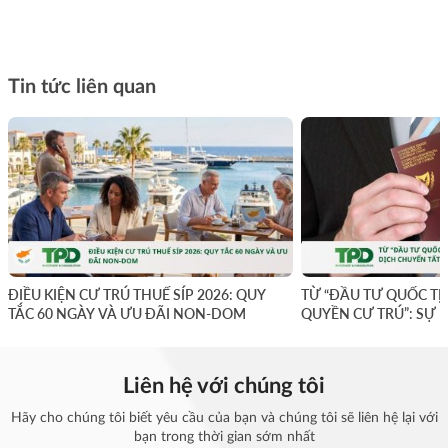
Tin tức liên quan
ĐIỀU KIỆN CƯ TRÚ THUẾ SÍP 2026: QUY
TỪ “ĐẦU TƯ QUỐC TỊ
TẮC 60 NGÀY VÀ ƯU ĐÃI NON-DOM
QUYỀN CƯ TRÚ”: SỰ 
YẾU
Liên hệ với chúng tôi
Hãy cho chúng tôi biết yêu cầu của bạn và chúng tôi sẽ liên hệ lại với
bạn trong thời gian sớm nhất