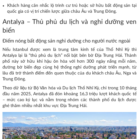
Khách hàng cân nhắc lộ trình cư trú hoặc sở hữu bất động sản tại
quốc gia có vị trí chiến lược giữa châu Âu và Trung Đông.
Antalya – Thủ phủ du lịch và nghỉ dưỡng ven
biển
Điểm nóng bất động sản nghỉ dưỡng cho người nước ngoài
Nếu Istanbul được xem là trung tâm kinh tế của Thổ Nhĩ Kỳ thì
Antalya lại là “thủ phủ du lịch” nổi bật bên bờ Địa Trung Hải. Thành
phố này sở hữu khí hậu ôn hòa với hơn 300 ngày nắng mỗi năm,
đường bờ biển đẹp cùng hệ thống nghỉ dưỡng phát triển mạnh, từ
lâu đã trở thành điểm đến quen thuộc của du khách châu Âu, Nga và
Trung Đông.
Theo dữ liệu từ Bộ Văn hóa và Du lịch Thổ Nhĩ Kỳ, chỉ trong 10 tháng
đầu năm 2025, Antalya đã đón khoảng 16,3 triệu lượt khách quốc tế
– mức cao kỷ lục và nằm trong nhóm các thành phố du lịch được
ghé thăm nhiều nhất khu vực Địa Trung Hải.