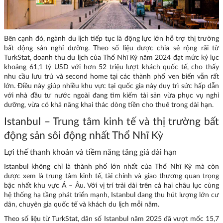
Bên cạnh đó, ngành du lịch tiếp tục là động lực lớn hỗ trợ thị trường
bất động sản nghỉ dưỡng. Theo số liệu được chia sẻ rộng rãi từ
TurkStat, doanh thu du lịch của Thổ Nhĩ Kỳ năm 2024 đạt mức kỷ lục
khoảng 61,1 tỷ USD với hơn 52 triệu lượt khách quốc tế, cho thấy
nhu cầu lưu trú và second home tại các thành phố ven biển vẫn rất
lớn. Điều này giúp nhiều khu vực tại quốc gia này duy trì sức hấp dẫn
với nhà đầu tư nước ngoài đang tìm kiếm tài sản vừa phục vụ nghỉ
dưỡng, vừa có khả năng khai thác dòng tiền cho thuê trong dài hạn.
Istanbul – Trung tâm kinh tế và thị trường bất
động sản sôi động nhất Thổ Nhĩ Kỳ
Lợi thế thanh khoản và tiềm năng tăng giá dài hạn
Istanbul không chỉ là thành phố lớn nhất của Thổ Nhĩ Kỳ mà còn
được xem là trung tâm kinh tế, tài chính và giao thương quan trọng
bậc nhất khu vực Á – Âu. Với vị trí trải dài trên cả hai châu lục cùng
hệ thống hạ tầng phát triển mạnh, Istanbul đang thu hút lượng lớn cư
dân, chuyên gia quốc tế và khách du lịch mỗi năm.
Theo số liệu từ TurkStat, dân số Istanbul năm 2025 đã vượt mốc 15,7