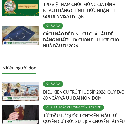
TPD VIỆT NAM CHÚC MỪNG GIA ĐÌNH
KHÁCH HÀNG CHÍNH THỨC NHẬN THẺ
GOLDEN VISA HY LẠP.
CHÂU ÂU
CÁCH NÀO ĐỂ ĐỊNH CƯ CHÂU ÂU DỄ
DÀNG NHẤT? LỰA CHỌN PHÙ HỢP CHO
NHÀ ĐẦU TƯ 2026
Nhiều người đọc
CHÂU ÂU
ĐIỀU KIỆN CƯ TRÚ THUẾ SÍP 2026: QUY TẮC
60 NGÀY VÀ ƯU ĐÃI NON-DOM
CHÂU ÂU
CÁC CHƯƠNG TRÌNH
CARIBE
TỪ “ĐẦU TƯ QUỐC TỊCH” ĐẾN “ĐẦU TƯ
QUYỀN CƯ TRÚ”: SỰ DỊCH CHUYỂN TẤT YẾU