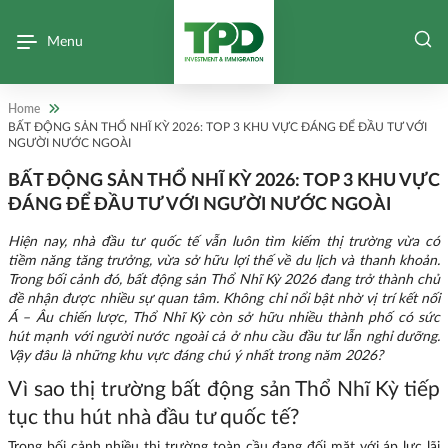
Menu
Home
BẤT ĐỘNG SẢN THỔ NHĨ KỲ 2026: TOP 3 KHU VỰC ĐÁNG ĐỂ ĐẦU TƯ VỚI
NGƯỜI NƯỚC NGOÀI
BẤT ĐỘNG SẢN THỔ NHĨ KỲ 2026: TOP 3 KHU VỰC
ĐÁNG ĐỂ ĐẦU TƯ VỚI NGƯỜI NƯỚC NGOÀI
Hiện nay, nhà đầu tư quốc tế vẫn luôn tìm kiếm thị trường vừa có
tiềm năng tăng trưởng, vừa sở hữu lợi thế về du lịch và thanh khoản.
Trong bối cảnh đó, bất động sản Thổ Nhĩ Kỳ 2026 đang trở thành chủ
đề nhận được nhiều sự quan tâm. Không chỉ nổi bật nhờ vị trí kết nối
Á – Âu chiến lược, Thổ Nhĩ Kỳ còn sở hữu nhiều thành phố có sức
hút mạnh với người nước ngoài cả ở nhu cầu đầu tư lẫn nghỉ dưỡng.
Vậy đâu là những khu vực đáng chú ý nhất trong năm 2026?
Vì sao thị trường bất động sản Thổ Nhĩ Kỳ tiếp
tục thu hút nhà đầu tư quốc tế?
Trong bối cảnh nhiều thị trường toàn cầu đang đối mặt với áp lực lãi