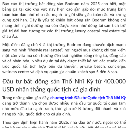
Báo cáo thị trường bất động sản Bodrum năm 2025 cho biết, mặt
bằng giá tại các khu vực này hiện cao gần gấp đôi mức trung bình
toàn bán đảo nhờ nhu cầu mạnh từ giới siêu giàu toàn cầu và lượng
cung giới hạn. Đây là yếu tố khiến bất động sản Bodrum không chỉ
mang tính nghỉ dưỡng mà còn được xem như dòng tài sản tích trữ
giá trị dài hạn tương tự các thị trường luxury coastal real estate tại
châu Âu.
Một điểm đáng chú ý là thị trường Bodrum đang chuyển dịch mạnh
sang mô hình “lifestyle real estate”, nơi người mua không chỉ tìm kiếm
một căn villa mà còn hướng đến trải nghiệm sống riêng tư, đẳng cấp
và cá nhân hóa. Nhiều dự án tại đây được thiết kế bởi các studio kiến
trúc quốc tế, tích hợp bến du thuyền, private beach, concierge,
wellness center và dịch vụ quản gia chuẩn khách sạn 5 đến 6 sao.
Đầu tư bất động sản Thổ Nhĩ Kỳ từ 400.000
USD nhận thẳng quốc tịch cả gia đình
Trong những năm gần đây,
chương trình Đầu tư Quốc tịch Thổ Nhĩ Kỳ
đang trở thành lựa chọn được nhiều nhà đầu tư quốc tế quan tâm
nhờ mức đầu tư cạnh tranh, thời gian xử lý tương đối nhanh và khả
năng sở hữu quốc tịch cho cả gia đình.
Theo quy định hiện hành năm 2026, nhà đầu tư nước ngoài có thể