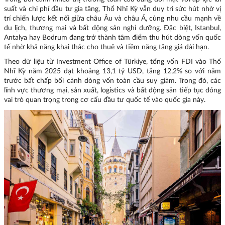
suất và chi phí đầu tư gia tăng, Thổ Nhĩ Kỳ vẫn duy trì sức hút nhờ vị
trí chiến lược kết nối giữa châu Âu và châu Á, cùng nhu cầu mạnh về
du lịch, thương mại và bất động sản nghỉ dưỡng. Đặc biệt, Istanbul,
Antalya hay Bodrum đang trở thành tâm điểm thu hút dòng vốn quốc
tế nhờ khả năng khai thác cho thuê và tiềm năng tăng giá dài hạn.
Theo dữ liệu từ Investment Office of Türkiye, tổng vốn FDI vào Thổ
Nhĩ Kỳ năm 2025 đạt khoảng 13,1 tỷ USD, tăng 12,2% so với năm
trước bất chấp bối cảnh dòng vốn toàn cầu suy giảm. Trong đó, các
lĩnh vực thương mại, sản xuất, logistics và bất động sản tiếp tục đóng
vai trò quan trọng trong cơ cấu đầu tư quốc tế vào quốc gia này.