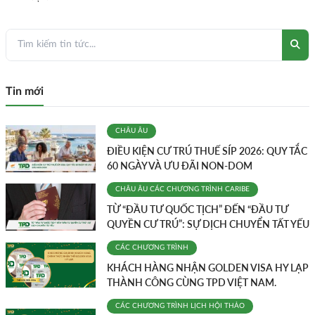
Tin mới
CHÂU ÂU
ĐIỀU KIỆN CƯ TRÚ THUẾ SÍP 2026: QUY TẮC
60 NGÀY VÀ ƯU ĐÃI NON-DOM
CHÂU ÂU
CÁC CHƯƠNG TRÌNH
CARIBE
TỪ “ĐẦU TƯ QUỐC TỊCH” ĐẾN “ĐẦU TƯ
QUYỀN CƯ TRÚ”: SỰ DỊCH CHUYỂN TẤT YẾU
CÁC CHƯƠNG TRÌNH
KHÁCH HÀNG NHẬN GOLDEN VISA HY LẠP
THÀNH CÔNG CÙNG TPD VIỆT NAM.
CÁC CHƯƠNG TRÌNH
LỊCH HỘI THẢO