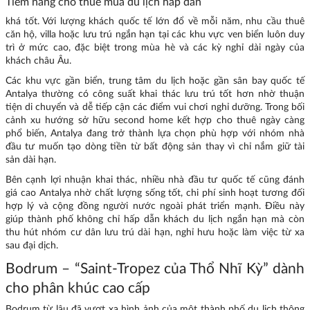
Tiềm năng cho thuê mùa du lịch hấp dẫn
khá tốt. Với lượng khách quốc tế lớn đổ về mỗi năm, nhu cầu thuê
căn hộ, villa hoặc lưu trú ngắn hạn tại các khu vực ven biển luôn duy
trì ở mức cao, đặc biệt trong mùa hè và các kỳ nghỉ dài ngày của
khách châu Âu.
Các khu vực gần biển, trung tâm du lịch hoặc gần sân bay quốc tế
Antalya thường có công suất khai thác lưu trú tốt hơn nhờ thuận
tiện di chuyển và dễ tiếp cận các điểm vui chơi nghỉ dưỡng. Trong bối
cảnh xu hướng sở hữu second home kết hợp cho thuê ngày càng
phổ biến, Antalya đang trở thành lựa chọn phù hợp với nhóm nhà
đầu tư muốn tạo dòng tiền từ bất động sản thay vì chỉ nắm giữ tài
sản dài hạn.
Bên cạnh lợi nhuận khai thác, nhiều nhà đầu tư quốc tế cũng đánh
giá cao Antalya nhờ chất lượng sống tốt, chi phí sinh hoạt tương đối
hợp lý và cộng đồng người nước ngoài phát triển mạnh. Điều này
giúp thành phố không chỉ hấp dẫn khách du lịch ngắn hạn mà còn
thu hút nhóm cư dân lưu trú dài hạn, nghỉ hưu hoặc làm việc từ xa
sau đại dịch.
Bodrum – “Saint-Tropez của Thổ Nhĩ Kỳ” dành
cho phân khúc cao cấp
Bodrum từ lâu đã vượt xa hình ảnh của một thành phố du lịch thông