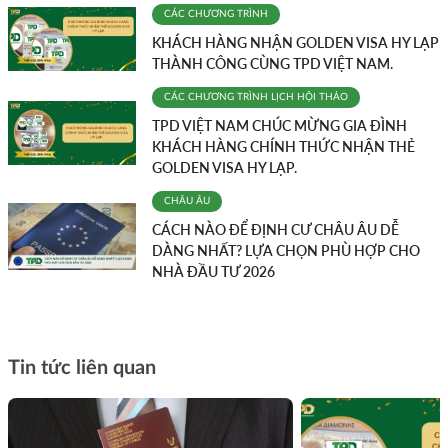
CÁC CHƯƠNG TRÌNH
KHÁCH HÀNG NHẬN GOLDEN VISA HY LẠP
THÀNH CÔNG CÙNG TPD VIỆT NAM.
CÁC CHƯƠNG TRÌNH
LỊCH HỘI THẢO
TPD VIỆT NAM CHÚC MỪNG GIA ĐÌNH
KHÁCH HÀNG CHÍNH THỨC NHẬN THẺ
GOLDEN VISA HY LẠP.
CHÂU ÂU
CÁCH NÀO ĐỂ ĐỊNH CƯ CHÂU ÂU DỄ
DÀNG NHẤT? LỰA CHỌN PHÙ HỢP CHO
NHÀ ĐẦU TƯ 2026
Tin tức liên quan