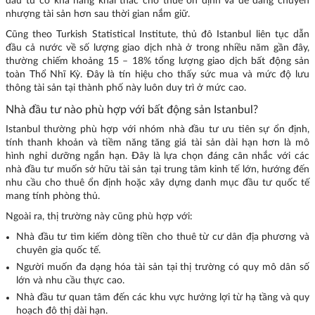
đầu tư có khả năng khai thác cho thuê ổn định và dễ dàng chuyển
nhượng tài sản hơn sau thời gian nắm giữ.
Cũng theo Turkish Statistical Institute, thủ đô Istanbul liên tục dẫn
đầu cả nước về số lượng giao dịch nhà ở trong nhiều năm gần đây,
thường chiếm khoảng 15 – 18% tổng lượng giao dịch bất động sản
toàn Thổ Nhĩ Kỳ. Đây là tín hiệu cho thấy sức mua và mức độ lưu
thông tài sản tại thành phố này luôn duy trì ở mức cao.
Nhà đầu tư nào phù hợp với bất động sản Istanbul?
Istanbul thường phù hợp với nhóm nhà đầu tư ưu tiên sự ổn định,
tính thanh khoản và tiềm năng tăng giá tài sản dài hạn hơn là mô
hình nghỉ dưỡng ngắn hạn. Đây là lựa chọn đáng cân nhắc với các
nhà đầu tư muốn sở hữu tài sản tại trung tâm kinh tế lớn, hướng đến
nhu cầu cho thuê ổn định hoặc xây dựng danh mục đầu tư quốc tế
mang tính phòng thủ.
Ngoài ra, thị trường này cũng phù hợp với:
Nhà đầu tư tìm kiếm dòng tiền cho thuê từ cư dân địa phương và
chuyên gia quốc tế.
Người muốn đa dạng hóa tài sản tại thị trường có quy mô dân số
lớn và nhu cầu thực cao.
Nhà đầu tư quan tâm đến các khu vực hưởng lợi từ hạ tầng và quy
hoạch đô thị dài hạn.