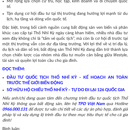
Mở rộng lựa chọn cư trú, học tập, kinh doanh và di chuyển quốc
tế.
Tận dụng cơ hội đầu tư tại thị trường đang hưởng lợi mạnh từ du
lịch, hạ tầng và dòng vốn quốc tế.
Đặc biệt, trong bối cảnh nguồn cung bất động sản ven biển và phân
khúc cao cấp tại Thổ Nhĩ Kỳ ngày càng khan hiếm, nhiều nhà đầu tư
xem đây không chỉ là “tấm vé quốc tịch”, mà còn là cơ hội đi trước tại
một thị trường vẫn còn dư địa tăng trưởng. Với lợi thế về vị trí địa lý,
du lịch và dân số trẻ, bất động sản Thổ Nhĩ Kỳ đang dần trở thành lựa
chọn chiến lược của nhóm nhà đầu tư muốn cân bằng giữa lifestyle,
tài sản và quyền lợi toàn cầu cho gia đình.
ĐỌC THÊM:
ĐẦU TƯ QUỐC TỊCH THỔ NHĨ KỲ – KẾ HOẠCH AN TOÀN
TRƯỚC THẾ GIỚI BIẾN ĐỘNG
SỞ HỮU HỘ CHIẾU THỔ NHĨ KỲ – TỰ DO ĐI LẠI 126 QUỐC GIA
Nếu anh/chị đang quan tâm đến chương trình đầu tư quốc tịch Thổ
Nhĩ Kỳ thông qua bất động sản, liên hệ
TPD Việt Nam
qua Hotline
0966.000.131
để được tư vấn chi tiết về các dự án phù hợp, đánh giá
pháp lý và xây dựng lộ trình đầu tư theo mục tiêu thực tế cho cả gia
đình!
Bình luận: