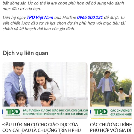
bất động sản Úc có thể là lựa chọn phù hợp để bổ sung vào danh
mục đầu tư của bạn.
Liên hệ ngay
TPD Việt Nam
qua Hotline
0966.000.131
để được tư
vấn chiến lược đầu tư và lựa chọn dự án phù hợp với mục tiêu tài
chính và kế hoạch dài hạn của gia đình.
Dịch vụ liên quan
ĐẦU TƯ ĐỊNH CƯ CHO GIÁO DỤC CỦA
CÁC CHƯƠNG TRÌNH 
CON CÁI: ĐÂU LÀ CHƯƠNG TRÌNH PHÙ
PHÙ HỢP VỚI GIA ĐÌ