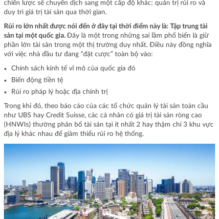
chiến lược sẽ chuyển dịch sang một cấp độ khác: quản trị rủi ro và
duy trì giá trị tài sản qua thời gian.
Rủi ro lớn nhất được nói đến ở đây tại thời điểm này là: Tập trung tài
sản tại một quốc gia.
Đây là một trong những sai lầm phổ biến là giữ
phần lớn tài sản trong một thị trường duy nhất. Điều này đồng nghĩa
với việc nhà đầu tư đang “đặt cược” toàn bộ vào:
Chính sách kinh tế vĩ mô của quốc gia đó
Biến động tiền tệ
Rủi ro pháp lý hoặc địa chính trị
Trong khi đó, theo báo cáo của các tổ chức quản lý tài sản toàn cầu
như UBS hay Credit Suisse, các cá nhân có giá trị tài sản ròng cao
(HNWIs) thường phân bổ tài sản tại ít nhất 2 hay thậm chí 3 khu vực
địa lý khác nhau để giảm thiểu rủi ro hệ thống.