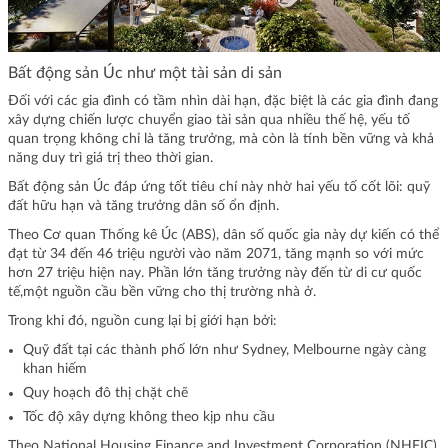
Bất động sản Úc như một tài sản di sản
Đối với các gia đình có tầm nhìn dài hạn, đặc biệt là các gia đình đang
xây dựng chiến lược chuyển giao tài sản qua nhiều thế hệ, yếu tố
quan trọng không chỉ là tăng trưởng, mà còn là tính bền vững và khả
năng duy trì giá trị theo thời gian.
Bất động sản Úc đáp ứng tốt tiêu chí này nhờ hai yếu tố cốt lõi: quỹ
đất hữu hạn và tăng trưởng dân số ổn định.
Theo Cơ quan Thống kê Úc (ABS), dân số quốc gia này dự kiến có thể
đạt từ 34 đến 46 triệu người vào năm 2071, tăng mạnh so với mức
hơn 27 triệu hiện nay. Phần lớn tăng trưởng này đến từ di cư quốc
tế,một nguồn cầu bền vững cho thị trường nhà ở.
Trong khi đó, nguồn cung lại bị giới hạn bởi:
Quỹ đất tại các thành phố lớn như Sydney, Melbourne ngày càng
khan hiếm
Quy hoạch đô thị chặt chẽ
Tốc độ xây dựng không theo kịp nhu cầu
Theo National Housing Finance and Investment Corporation (NHFIC),