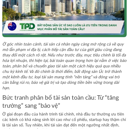
Ở góc nhìn toàn cảnh, tài sản cá nhân ngày càng mở rộng cả về quy
mô lẫn phạm vi địa lý, cách tiếp cận đầu tư của giới giàu cũng đang
thay đổi một cách rõ rệt. Nếu như trước đây, mục tiêu chính là tối đa
hóa lợi nhuận, thì hiện tại, bài toán quan trọng hơn lại nằm ở việc bảo
toàn, phân bổ và chuyển giao tài sản một cách hiệu quả qua nhiều
chu kỳ kinh tế. Và đó chính là thời điểm, bất động sản Úc trở thành
một kênh đầu tư, loại tài sản mang tính “nền tảng” và đóng vai trò
cân bằng rủi ro, bảo vệ giá trị và tạo dòng tiền bền vững trong dài
hạn.
Bức tranh phân bổ tài sản toàn cầu: Từ “tăng
trưởng” sang “bảo vệ”
Ở giai đoạn đầu của hành trình tài chính, nhà đầu tư thường ưu tiên
các kênh có khả năng sinh lời cao như cổ phiếu, startup hay thậm chí
là tài sản số. Tuy nhiên, khi tài sản đạt đến một ngưỡng nhất định,