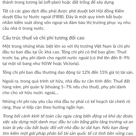
thành trong tương lai (off-plan) hoặc đất trống để xây dựng
Tất cả các giao dịch đều phải được phê duyệt bởi Hội đồng Kiểm
duyệt Đầu tư Nước ngoài (FIRB). Đây là một quy trình bắt buộc
nhằm kiểm soát dòng vốn ngoại và đảm bảo thị trường phục vụ nhu
cầu nhà ở trong nước.
Cấu trúc thuế và chi phí tương đối cao
Một trong những khác biệt lớn so với thị trường Việt Nam là chi phí
đầu tư ban đầu tại Úc khá cao. Tổng chi phí có thể bao gồm: Thuế
trước bạ, phụ phí dành cho người nước ngoài (có thể lên đến 8–9%
tại một số bang như NSW hoặc Victoria).
Tổng chi phí ban đầu thường dao động từ 12% đến 15% giá trị tài sản.
Ngoài ra, trong quá trình sở hữu, nhà đầu tư cần tính đến: Thuế đất
hàng năm, phí quản lý (khoảng 5–7% nếu cho thuê), phụ phí dành
cho chủ sở hữu nước ngoài,…
Những chi phí này yêu cầu nhà đầu tư phải có kế hoạch tài chính rõ
ràng, thay vì tiếp cận theo hướng ngắn hạn.
Trong bối cảnh kinh tế toàn cầu ngày càng biến động và khó dự đoán,
việc xây dựng một danh mục đầu tư cân bằng giữa tăng trưởng và an
toàn là yêu cầu bắt buộc đối với nhà đầu tư dài hạn. Nếu bạn đang
tìm kiếm một giải pháp phân bổ tài sản quốc tế có tính bền vững cao,