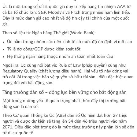
Úc là một trong số rất ít quốc gia duy trì xếp hạng tín nhiệm AAA từ
cả ba tổ chức lớn: S&P, Moody’s và Fitch trong nhiều năm liên tiếp.
Đây là mức đánh giá cao nhất về độ tin cậy tài chính của một quốc
gia.
Theo số liệu từ Ngân hàng Thế giới (World Bank):
Úc nằm trong nhóm các nền kinh tế có mức độ ổn định vĩ mô cao
Tỷ lệ nợ công/GDP được kiểm soát tốt
Hệ thống ngân hàng thuộc nhóm an toàn nhất toàn cầu
Ngoài ra, Úc cũng nổi bật về: Rule of Law (pháp quyền) cũng như
Regulatory Quality (chất lượng điều hành). Hai yếu tố này đóng vai
trò cốt lõi trong việc bảo vệ quyền sở hữu tài sản, điều đặc biệt quan
trọng đối với bất động sản.
Tăng trưởng dân số – động lực bền vững cho bất động sản
Một trong những yếu tố quan trọng nhất thúc đẩy thị trường bất
động sản là dân số.
Theo Cơ quan Thống kê Úc (ABS) dân số Úc hiện đạt hơn 27 triệu
người và được dự kiến sẽ tăng lên 34 đến 46 triệu người vào năm
2071. Điều đặc biệt trong đó là mức tăng trưởng này phần lớn sẽ đến
từ di cư quốc tế.