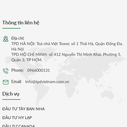
Thông tin liên hệ
Địa chỉ:
TPD HÀ NỘI: Toà nhà Việt Tower, số 1 Thái Hà, Quận Đống Đa,
Hà Nội
TPD HỒ CHÍ MINH: số 412 Nguyễn Thị Minh Khai, Phường 5,
Quận 3, TP HCM.
Phone:
0966000131
Email:
Info@tpdvietnam.com.vn
Dịch vụ
ĐẦU TƯ TÂY BAN NHA
ĐẦU TƯ HY LẠP
ĐẦU TƯ CANADA