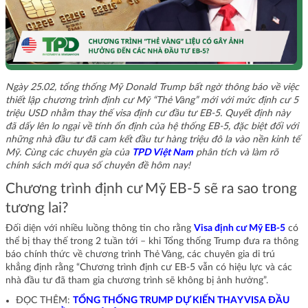
Ngày 25.02, tổng thống Mỹ Donald Trump bất ngờ thông báo về việc
thiết lập chương trình định cư Mỹ “Thẻ Vàng” mới với mức định cư 5
triệu USD nhằm thay thế visa định cư đầu tư EB-5. Quyết định này
đã dấy lên lo ngại về tính ổn định của hệ thống EB-5, đặc biệt đối với
những nhà đầu tư đã cam kết đầu tư hàng triệu đô la vào nền kinh tế
Mỹ. Cùng các chuyên gia của
TPD Việt Nam
phân tích và làm rõ
chính sách mới qua số chuyên đề hôm nay!
Chương trình định cư Mỹ EB-5 sẽ ra sao trong
tương lai?
Đối diện với nhiều luồng thông tin cho rằng
Visa định cư Mỹ EB-5
có
thể bị thay thế trong 2 tuần tới – khi Tổng thống Trump đưa ra thông
báo chính thức về chương trình Thẻ Vàng, các chuyên gia di trú
khẳng định rằng “Chương trình định cư EB-5 vẫn có hiệu lực và các
nhà đầu tư đã tham gia chương trình sẽ không bị ảnh hưởng”.
ĐỌC THÊM:
TỔNG THỐNG TRUMP DỰ KIẾN THAY VISA ĐẦU