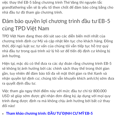
việc thay thế EB-5 bằng chương trình Thẻ Vàng thì nguyên tắc
grandfathering vẫn sẽ là yếu tố then chốt để đảm bảo công bằng cho
nhà đầu tư đã tham gia chương trình.
Đảm bảo quyền lợi chương trình đầu tư EB-5
cùng TPD Việt Nam
TPD Việt Nam đang theo dõi sát sao các diễn biến mới nhất của
chương trình định cư Mỹ và cập nhật liên tục cho khách hàng. Đồng
thời, đội ngũ luật sư, tư vấn của chúng tôi vẫn tiếp tục hỗ trợ quý
nhà đầu tư trong quá trình xử lý hồ sơ để tiến độ định cư không bị
ảnh hưởng.
Hiện tại, mặc dù có thể đưa ra các dự đoán rằng chương trình EB-5
sẽ không bị ảnh hưởng bởi các chính sách thay thế trong thời gian
gần, tuy nhiên để đảm bảo tối đa về mặt thời gian ra thẻ Xanh và
nhận quyền lợi định cư, chúng tôi vẫn khuyến khích anh/chị sớm đưa
ra quyết định đầu tư.
Việc tham gia ngay thời điểm này với mức đầu tư chỉ từ 800.000
USD sẽ giúp sớm được ghi nhận đơn đăng ký, áp dụng với mọi quy
trình đang được định ra mà không chịu ảnh hưởng bởi bất cứ thay
đổi nào!
Tham khảo chương trình:
ĐẦU TƯ ĐỊNH CƯ MỸ EB-5