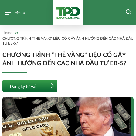
Menu
Home
CHƯƠNG TRÌNH “THẺ VÀNG” LIỆU CÓ GÂY ẢNH HƯỞNG ĐẾN CÁC NHÀ ĐẦU
TƯ EB-5?
CHƯƠNG TRÌNH “THẺ VÀNG” LIỆU CÓ GÂY
ẢNH HƯỞNG ĐẾN CÁC NHÀ ĐẦU TƯ EB-5?
Đăng ký tư vấn