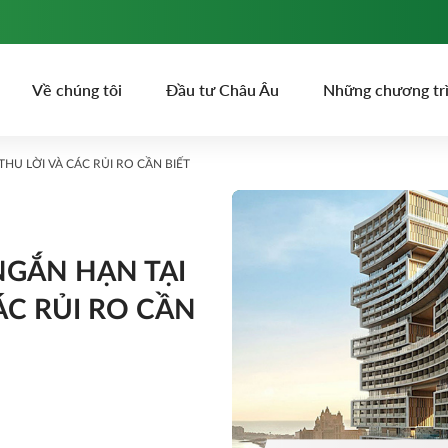
Về chúng tôi
Đầu tư Châu Âu
Những chương tr
HU LỜI VÀ CÁC RỦI RO CẦN BIẾT
NGẮN HẠN TẠI
ÁC RỦI RO CẦN