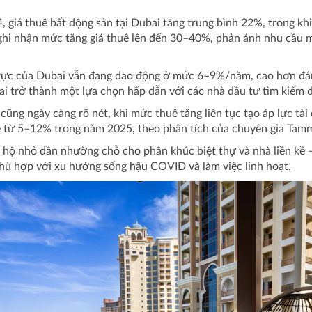
, giá thuê bất động sản tại Dubai tăng trung bình 22%, trong k
 ghi nhận mức tăng giá thuê lên đến 30–40%, phản ánh nhu cầu 
u vực của Dubai vẫn đang dao động ở mức 6–9%/năm, cao hơn đá
i trở thành một lựa chọn hấp dẫn với các nhà đầu tư tìm kiếm d
g ngày càng rõ nét, khi mức thuê tăng liên tục tạo áp lực tài c
nhẹ từ 5–12% trong năm 2025, theo phân tích của chuyên gia Tam
 hộ nhỏ dần nhường chỗ cho phân khúc biệt thự và nhà liền kề 
 phù hợp với xu hướng sống hậu COVID và làm việc linh hoạt.