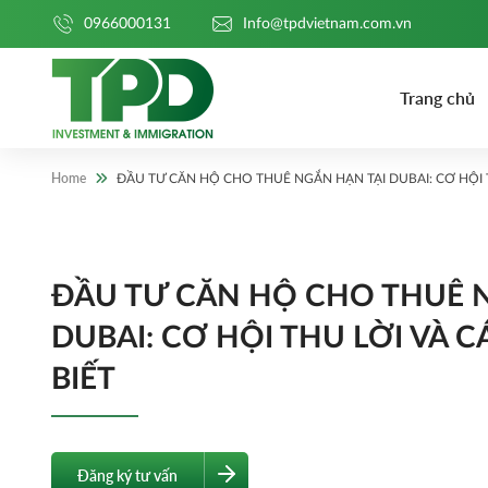
0966000131
Info@tpdvietnam.com.vn
Trang chủ
Home
ĐẦU TƯ CĂN HỘ CHO THUÊ NGẮN HẠN TẠI DUBAI: CƠ HỘI T
ĐẦU TƯ CĂN HỘ CHO THUÊ 
DUBAI: CƠ HỘI THU LỜI VÀ C
BIẾT
Đăng ký tư vấn