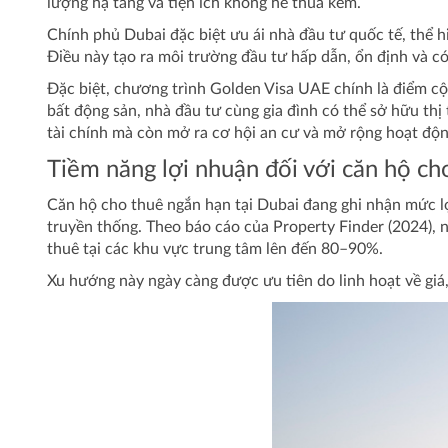
lượng hạ tầng và tiện ích không hề thua kém.
Chính phủ Dubai đặc biệt ưu ái nhà đầu tư quốc tế, thể h
Điều này tạo ra môi trường đầu tư hấp dẫn, ổn định và c
Đặc biệt, chương trình Golden Visa UAE chính là điểm cộ
bất động sản, nhà đầu tư cùng gia đình có thể sở hữu thị
tài chính mà còn mở ra cơ hội an cư và mở rộng hoạt độn
Tiềm năng lợi nhuận đối với căn hộ ch
Căn hộ cho thuê ngắn hạn tại Dubai đang ghi nhận mức lợ
truyền thống. Theo báo cáo của Property Finder (2024), 
thuê tại các khu vực trung tâm lên đến 80–90%.
Xu hướng này ngày càng được ưu tiên do linh hoạt về giá