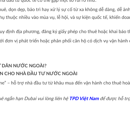
hà đầu tư quốc tế có thể gặp một số rủi ro như:
 thuê, dọn dẹp, bảo trì hay xử lý sự cố từ xa không dễ dàng, dễ ả
hụ thuộc nhiều vào mùa vụ, lễ hội, và sự kiện quốc tế, khiến do
quy định địa phương, đăng ký giấy phép cho thuê hoặc khai báo 
với đơn vị phát triển hoặc phân phối căn hộ có dịch vụ vận hành
Ư DÂN NƯỚC NGOÀI?
ẪN CHO NHÀ ĐẦU TƯ NƯỚC NGOÀI
one” – hỗ trợ nhà đầu tư từ khâu mua đến vận hành cho thuê hoàn 
ê ngắn hạn Dubai vui lòng liên hệ
TPD Việt Nam
để được hỗ trợ,