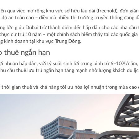
iện qua việc mở rộng khu vực sở hữu lâu dài (freehold), đơn giả
ó độ an toàn cao – điều mà nhiều thị trường truyền thống đang 
ng lớn giúp Dubai trở thành điểm đến hấp dẫn cho các nhà đầu t
 thực cư trú 10 năm – một chính sách hiếm thấy tại các quốc gia
g kinh doanh tại khu vực Trung Đông.
o thuê ngắn hạn
i nhuận hấp dẫn, với tỷ suất sinh lời trung bình từ 6–10%/năm,
nhu cầu thuê lưu trú ngắn hạn tăng mạnh nhờ lượng khách du lịc
, thời gian thuê và khả năng tối ưu hóa lợi nhuận trong mùa cao