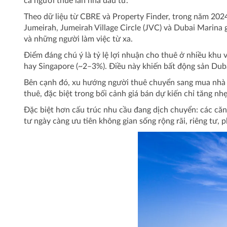
cả người thuê lẫn nhà đầu tư.
Theo dữ liệu từ CBRE và Property Finder, trong năm 2024
Jumeirah, Jumeirah Village Circle (JVC) và Dubai Marina
và những người làm việc từ xa.
Điểm đáng chú ý là tỷ lệ lợi nhuận cho thuê ở nhiều kh
hay Singapore (~2–3%). Điều này khiến bất động sản Duba
Bên cạnh đó, xu hướng người thuê chuyển sang mua nhà cũn
thuê, đặc biệt trong bối cảnh giá bán dự kiến chỉ tăng 
Đặc biệt hơn cấu trúc nhu cầu đang dịch chuyển: các căn
tư ngày càng ưu tiên không gian sống rộng rãi, riêng tư,