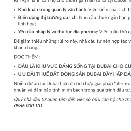
Khi vận hành căn hộ cho thuê ngắn hạn từ xa tại Dubai, n
Khó khăn trong quản lý vận hành
: Việc kiểm soát lịch
Biến động thị trường du lịch
: Nhu cầu thuê ngắn hạn p
linh hoạt.
Yêu cầu pháp lý và thủ tục địa phươn
g: Việc tuân thủ 
Để giảm thiểu những rủi ro này, nhà đầu tư nên hợp tác 
khách hàng.
ĐỌC THÊM:
ĐÂU LÀ KHU VỰC ĐÁNG SỐNG TẠI DUBAI CHO C
ƯU ĐÃI THUẾ BẤT ĐỘNG SẢN DUBAI ĐẦY HẤP D
Nhiều dự án tại Dubai hiện đã tích hợp giải pháp “all-in-
nhuận và đảm bảo tính minh bạch trong quá trình đầu tư.
Quý nhà đầu tư quan tâm đến việc sở hữu căn hộ cho thu
0966.000.131.