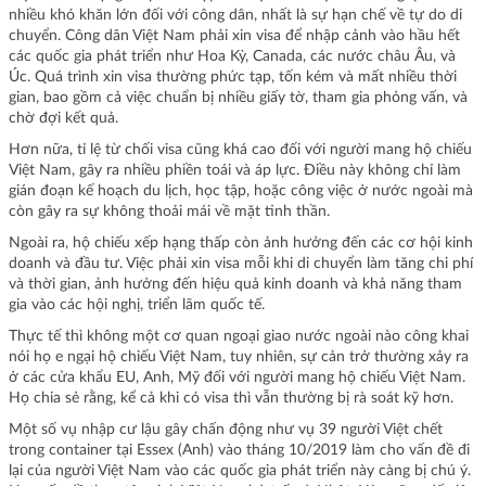
nhiều khó khăn lớn đối với công dân, nhất là sự hạn chế về tự do di
chuyển. Công dân Việt Nam phải xin visa để nhập cảnh vào hầu hết
các quốc gia phát triển như Hoa Kỳ, Canada, các nước châu Âu, và
Úc. Quá trình xin visa thường phức tạp, tốn kém và mất nhiều thời
gian, bao gồm cả việc chuẩn bị nhiều giấy tờ, tham gia phỏng vấn, và
chờ đợi kết quả.
Hơn nữa, tỉ lệ từ chối visa cũng khá cao đối với người mang hộ chiếu
Việt Nam, gây ra nhiều phiền toái và áp lực. Điều này không chỉ làm
gián đoạn kế hoạch du lịch, học tập, hoặc công việc ở nước ngoài mà
còn gây ra sự không thoải mái về mặt tinh thần.
Ngoài ra, hộ chiếu xếp hạng thấp còn ảnh hưởng đến các cơ hội kinh
doanh và đầu tư. Việc phải xin visa mỗi khi di chuyển làm tăng chi phí
và thời gian, ảnh hưởng đến hiệu quả kinh doanh và khả năng tham
gia vào các hội nghị, triển lãm quốc tế.
Thực tế thì không một cơ quan ngoại giao nước ngoài nào công khai
nói họ e ngại hộ chiếu Việt Nam, tuy nhiên, sự cản trở thường xảy ra
ở các cửa khẩu EU, Anh, Mỹ đối với người mang hộ chiếu Việt Nam.
Họ chia sẻ rằng, kể cả khi có visa thì vẫn thường bị rà soát kỹ hơn.
Một số vụ nhập cư lậu gây chấn động như vụ 39 người Việt chết
trong container tại Essex (Anh) vào tháng 10/2019 làm cho vấn đề đi
lại của người Việt Nam vào các quốc gia phát triển này càng bị chú ý.