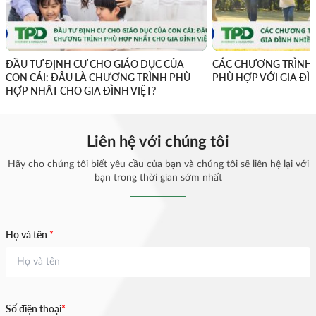
ĐẦU TƯ ĐỊNH CƯ CHO GIÁO DỤC CỦA
CÁC CHƯƠNG TRÌNH 
CON CÁI: ĐÂU LÀ CHƯƠNG TRÌNH PHÙ
PHÙ HỢP VỚI GIA ĐÌ
HỢP NHẤT CHO GIA ĐÌNH VIỆT?
Liên hệ với chúng tôi
Hãy cho chúng tôi biết yêu cầu của bạn và chúng tôi sẽ liên hệ lại với
bạn trong thời gian sớm nhất
Họ và tên
*
Số điện thoại
*