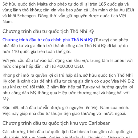
Sở hữu quốc tịch Malta cho phép tự do đi lại trên 185 quốc gia và
vùng lãnh thổ không cần xin visa bao gồm cả Liên minh châu Âu (EU)
và khối Schengen. Đồng thời vẫn giữ nguyên được quốc tịch Việt
Nam.
Chương trình đầu tư quốc tịch Thổ Nhĩ Kỳ
Chương trình đầu tư của chính phủ Thổ Nhĩ Kỳ
(Turkey) cho phép
nhà đầu tư và gia đình trở thành công dân Thổ Nhĩ Kỳ, đi lại tự do
hơn 110 quốc gia trên toàn thế giới.
Với yêu cầu đầu tư vào bất động sản khu vực trung tâm Istanbul với
mức chi phí hấp dẫn, chỉ từ 400.000 USD.
Không chỉ mở ra quyền lợi di trú hấp dẫn, sở hữu quốc tịch Thổ Nhĩ
Kỳ còn là cánh cửa để nhà đầu tư cùng gia đình có được Visa Mỹ E-2
sau khi cư trú tối thiểu 3 năm liên tiếp tại Turkey và hưởng quyền lợi
như công dân Mỹ thông qua Hiệp ước thương mại và hàng hải với
Mỹ.
Đặc biệt, nhà đầu tư vẫn được giữ nguyên tên Việt Nam của mình.
Việc này giúp nhà đầu tư thuận tiện giao thương với nước ngoài.
Chương trình đầu tư quốc tịch khu vực Caribbean
Các chương trình đầu tư quốc tịch Caribbean bao gồm các quốc gia
như Saint Kitts & Nevis, Antigua & Barbuda, Dominica, Grenada, và