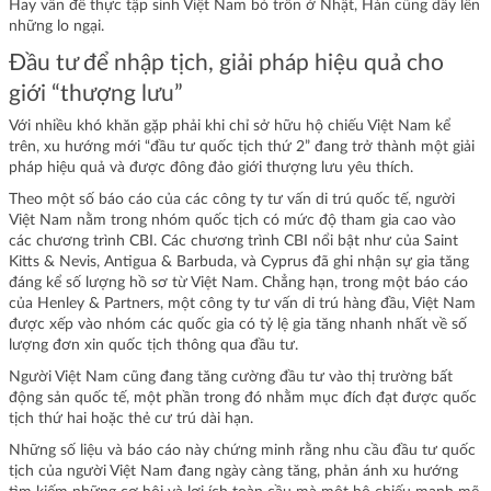
Hay vấn đề thực tập sinh Việt Nam bỏ trốn ở Nhật, Hàn cũng dấy lên
những lo ngại.
Đầu tư để nhập tịch, giải pháp hiệu quả cho
giới “thượng lưu”
Với nhiều khó khăn gặp phải khi chỉ sở hữu hộ chiếu Việt Nam kể
trên, xu hướng mới “đầu tư quốc tịch thứ 2” đang trở thành một giải
pháp hiệu quả và được đông đảo giới thượng lưu yêu thích.
Theo một số báo cáo của các công ty tư vấn di trú quốc tế, người
Việt Nam nằm trong nhóm quốc tịch có mức độ tham gia cao vào
các chương trình CBI. Các chương trình CBI nổi bật như của Saint
Kitts & Nevis, Antigua & Barbuda, và Cyprus đã ghi nhận sự gia tăng
đáng kể số lượng hồ sơ từ Việt Nam. Chẳng hạn, trong một báo cáo
của Henley & Partners, một công ty tư vấn di trú hàng đầu, Việt Nam
được xếp vào nhóm các quốc gia có tỷ lệ gia tăng nhanh nhất về số
lượng đơn xin quốc tịch thông qua đầu tư.
Người Việt Nam cũng đang tăng cường đầu tư vào thị trường bất
động sản quốc tế, một phần trong đó nhằm mục đích đạt được quốc
tịch thứ hai hoặc thẻ cư trú dài hạn.
Những số liệu và báo cáo này chứng minh rằng nhu cầu đầu tư quốc
tịch của người Việt Nam đang ngày càng tăng, phản ánh xu hướng