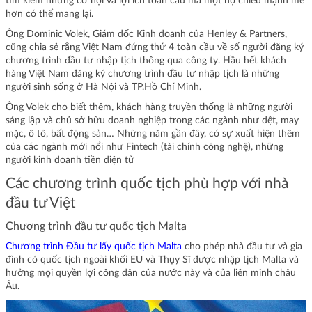
tìm kiếm những cơ hội và lợi ích toàn cầu mà một hộ chiếu mạnh mẽ
hơn có thể mang lại.
Ông Dominic Volek, Giám đốc Kinh doanh của Henley & Partners,
cũng chia sẻ rằng Việt Nam đứng thứ 4 toàn cầu về số người đăng ký
chương trình đầu tư nhập tịch thông qua công ty. Hầu hết khách
hàng Việt Nam đăng ký chương trình đầu tư nhập tịch là những
người sinh sống ở Hà Nội và TP.Hồ Chí Minh.
Ông Volek cho biết thêm, khách hàng truyền thống là những người
sáng lập và chủ sở hữu doanh nghiệp trong các ngành như dệt, may
mặc, ô tô, bất động sản… Những năm gần đây, có sự xuất hiện thêm
của các ngành mới nổi như Fintech (tài chính công nghệ), những
người kinh doanh tiền điện tử
Các chương trình quốc tịch phù hợp với nhà
đầu tư Việt
Chương trình đầu tư quốc tịch Malta
Chương trình Đầu tư lấy quốc tịch Malta
cho phép nhà đầu tư và gia
đình có quốc tịch ngoài khối EU và Thụy Sĩ được nhập tịch Malta và
hưởng mọi quyền lợi công dân của nước này và của liên minh châu
Âu.