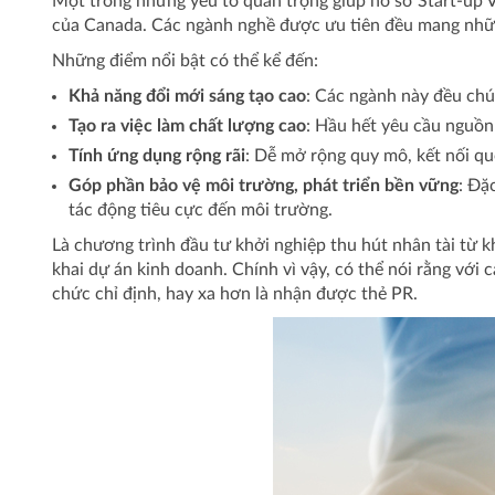
Một trong những yếu tố quan trọng giúp hồ sơ Start-up V
của Canada. Các ngành nghề được ưu tiên đều mang những
Những điểm nổi bật có thể kể đến:
Khả năng đổi mới sáng tạo cao
: Các ngành này đều chú 
Tạo ra việc làm chất lượng cao
: Hầu hết yêu cầu nguồn
Tính ứng dụng rộng rãi
: Dễ mở rộng quy mô, kết nối qu
Góp phần bảo vệ môi trường, phát triển bền vững
: Đặ
tác động tiêu cực đến môi trường.
Là chương trình đầu tư khởi nghiệp thu hút nhân tài từ k
khai dự án kinh doanh. Chính vì vậy, có thể nói rằng với
chức chỉ định, hay xa hơn là nhận được thẻ PR.