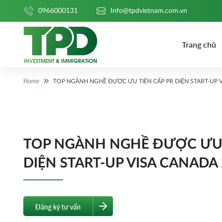
0966000131
Info@tpdvietnam.com.vn
Trang chủ
Home
TOP NGÀNH NGHỀ ĐƯỢC ƯU TIÊN CẤP PR DIỆN START-UP 
TOP NGÀNH NGHỀ ĐƯỢC ƯU 
DIỆN START-UP VISA CANADA
Đăng ký tư vấn