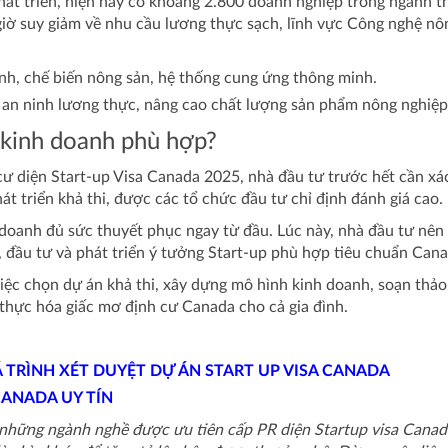
phát triển, hiện nay có khoảng 2.800 doanh nghiệp trong ngành 
iờ suy giảm về nhu cầu lương thực sạch, lĩnh vực Công nghệ nôn
anh, chế biến nông sản, hệ thống cung ứng thông minh.
o an ninh lương thực, nâng cao chất lượng sản phẩm nông nghiệp
 kinh doanh phù hợp?
 cư diện Start-up Visa Canada 2025, nhà đầu tư trước hết cần xá
t triển khả thi, được các tổ chức đầu tư chỉ định đánh giá cao.
 doanh đủ sức thuyết phục ngay từ đầu. Lúc này, nhà đầu tư nên 
, đầu tư và phát triển ý tưởng Start-up phù hợp tiêu chuẩn Cana
ệc chọn dự án khả thi, xây dựng mô hình kinh doanh, soạn thảo 
 thực hóa giấc mơ định cư Canada cho cả gia đình.
 TRÌNH XÉT DUYỆT DỰ ÁN START UP VISA CANADA
CANADA UY TÍN
những ngành nghề được ưu tiên cấp PR diện Startup visa Canada