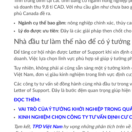
Tính trung bình tại các tỉnh bang có ngành nông nghiệp 
và doanh thu 9,8 tỉ CAD. Với nhu cầu gần như chưa bao g
phủ Canada đề ra.
Ngành cụ thể bao gồm
: nông nghiệp chính xác, thủy c
Lý do được ưu tiên
: Đây là các giải pháp then chốt ch
Nhà đầu tư làm thế nào để có ý tưởng
Để tăng cơ hội nhận được Letter of Support khi xin định
doanh. Việc lựa chọn lĩnh vực phù hợp sẽ giúp ý tưởng phá
Tuy nhiên, không phải ai cũng sẵn sàng một ý tưởng kinh
Việt Nam, đơn vị giàu kinh nghiệm trong lĩnh vực định cư
Các công ty tư vấn sẽ đồng hành cùng nhà đầu tư trong vi
Letter of Support. Đây là bước đệm quan trọng giúp hiện
ĐỌC THÊM:
VAI TRÒ CỦA Ý TƯỞNG KHỞI NGHIỆP TRONG QUÁ
KINH NGHIỆM CHỌN CÔNG TY TƯ VẤN ĐỊNH CƯ 
Tạm kết,
TPD Việt Nam
hy vọng những phân tích trên về 